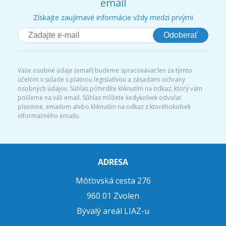
email
Získajte zaujímavé informácie vždy medzi prvými
Odoberať
Vaše osobné údaje (email) budeme spracovávať len za týmto
účelom v súlade s platnou legislatívou a zásadami ochrany
osobných údajov. Súhlas potvrdíte kliknutím na odkaz, ktorý vám
pošleme na váš email. Súhlas môžete kedykoľvek odvolať
písomne, emailom alebo kliknutím na odkaz z ktoréhokoľvek
informačného emailu.
ADRESA
Môťovská cesta 276
960 01 Zvolen
Bývalý areál LIAZ-u