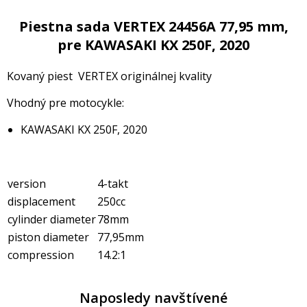
Piestna sada VERTEX 24456A 77,95 mm,
pre KAWASAKI KX 250F, 2020
Kovaný piest VERTEX originálnej kvality
Vhodný pre motocykle:
KAWASAKI KX 250F, 2020
version
4-takt
displacement
250cc
cylinder diameter
78mm
piston diameter
77,95mm
compression
14.2:1
Naposledy navštívené