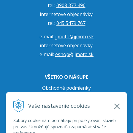
tel.:
0908 377 496
internetové objednávky:
tel.:
045 5479 767
e-mail:
jjmoto@jjmoto.sk
internetové objednávky:
e-mail:
eshop@jjmoto.sk
VŠETKO O NÁKUPE
Obchodné podmienky
Ochrana osobných údajov
Vaše nastavenie cookies
Prepravné podmienky
Reklamačný poriadok
Súbory cookie nám pomáhajú pri poskytovaní služieb
pre vás. Umožňujú spoznať a zapamätať si vaše
preferencie.