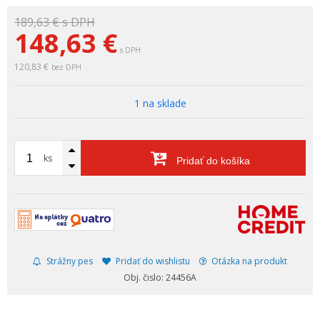
189,63 €
s DPH
148,63
€
s DPH
120,83 €
bez DPH
1 na sklade
ks
Pridať do košíka
Strážny pes
Pridať do wishlistu
Otázka na produkt
Obj. čislo: 24456A