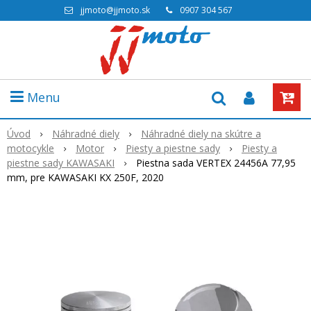
jjmoto@jjmoto.sk
0907 304 567
Menu
Úvod
Náhradné diely
Náhradné diely na skútre a
motocykle
Motor
Piesty a piestne sady
Piesty a
piestne sady KAWASAKI
Piestna sada VERTEX 24456A 77,95
mm, pre KAWASAKI KX 250F, 2020
Akcia
-22%