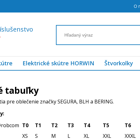
O 
íslušenstvo
7
kútre
Elektrické skútre HORWIN
Štvorkolky
é tabuľky
atia pre oblečenie značky SEGURA, BLH a BERING.
y:
výrobcom
T0
T1
T2
T3
T4
T5
T6
XS
S
M
L
XL
XXL
XXXL