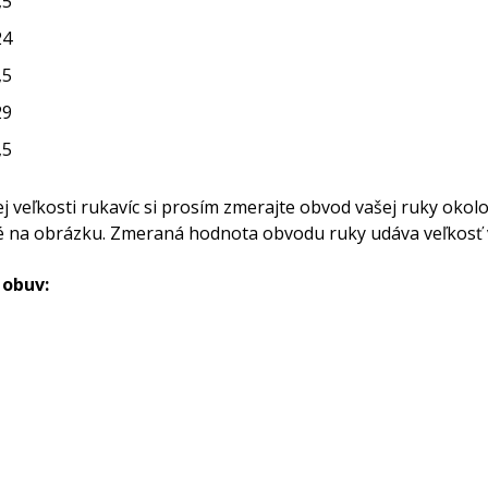
,5
24
,5
29
,5
ej veľkosti rukavíc si prosím zmerajte obvod vašej ruky oko
é na obrázku. Zmeraná hodnota obvodu ruky udáva veľkosť va
 obuv: