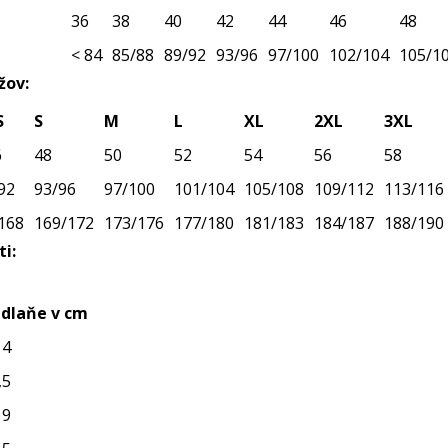
36
38
40
42
44
46
48
< 84
85/88
89/92
93/96
97/100
102/104
105/1
žov:
S
S
M
L
XL
2XL
3XL
6
48
50
52
54
56
58
92
93/96
97/100
101/104
105/108
109/112
113/116
168
169/172
173/176
177/180
181/183
184/187
188/190
i:
 dlaňe v cm
14
,5
19