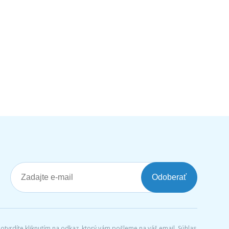
Odoberať
tvrdíte kliknutím na odkaz, ktorý vám pošleme na váš email. Súhlas