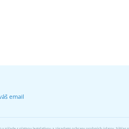
váš email
v súlade s platnou legislatívou a zásadami ochrany osobných údajov. Súhlas po