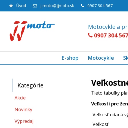
Úvod
jjmoto@jjmoto.sk
0907 304 567
Motocykle a pr
0907 304 56
E-shop
Motocykle
S
Veľkostn
Kategórie
Tieto tabuľky pl
Akcie
Veľkosti pre žen
Novinky
Veľkosť udaná 
Výpredaj
Veľkosť