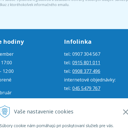
dkaz z ktoréhokoľvek informačného emailu.
e hodiny
Infolinka
tember
tel.: 0907 304 567
- 17:00
tel.:
0915 801 011
- 12:00
tel.:
0908 377 496
orené
internetové objednávky:
tel.:
045 5479 767
ebruár
- 16:00
e-mail:
jjmoto@jjmoto.sk
vorené
internetové objednávky:
Vaše nastavenie cookies
orené
e-mail:
eshop@jjmoto.sk
Súbory cookie nám pomáhajú pri poskytovaní služieb pre vás.