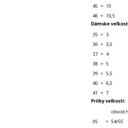
45
=
10
46
=
10,5
Dámske veľkosti
35
=
3
36
=
3,5
37
=
4
38
=
5
39
=
5,5
40
=
6,5
41
=
7
Prilby veľkosti:
obvod h
XS
=
54/55