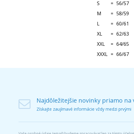
S
=
56/57
M
=
58/59
L
=
60/61
XL
=
62/63
XXL
=
64/65
XXXL
=
66/67
Najdôležitejšie novinky priamo na 
Získajte zaujímavé informácie vždy medzi prvými
Vaše osobné údaje (email) budeme spracovávať len za týmto účelom 