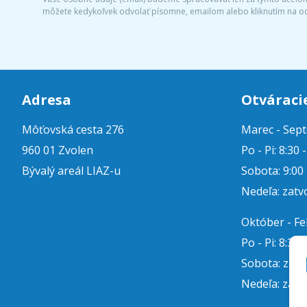
môžete kedykoľvek odvolať písomne, emailom alebo kliknutím na o
Adresa
Otváraci
Môťovská cesta 276
Marec - Sep
960 01 Zvolen
Po - Pi: 8:30 
Bývalý areál LIAZ-u
Sobota: 9:00 
Nedeľa: zatv
Október - F
Po - Pi: 8:30 
Sobota: zat
Nedeľa: zatv