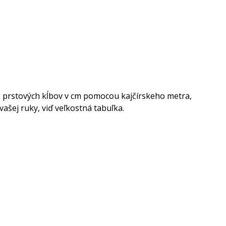
lo prstových kĺbov v cm pomocou kajčírskeho metra,
šej ruky, viď veľkostná tabuľka.