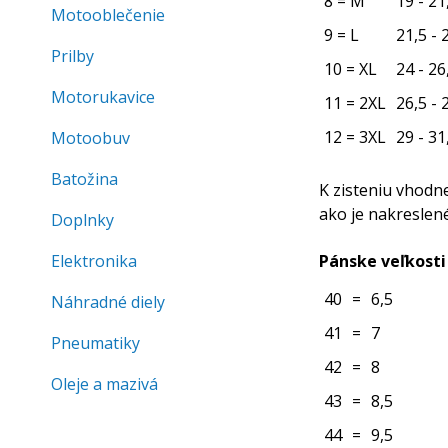
8 = M
19 - 21
Motooblečenie
9 = L
21,5 - 
Prilby
10 = XL
24 - 26
Motorukavice
11 = 2XL
26,5 - 
12 = 3XL
29 - 31
Motoobuv
Batožina
K zisteniu vhodn
ako je nakreslen
Doplnky
Elektronika
Pánske veľkosti
40
=
6,5
Náhradné diely
41
=
7
Pneumatiky
42
=
8
Oleje a mazivá
43
=
8,5
44
=
9,5