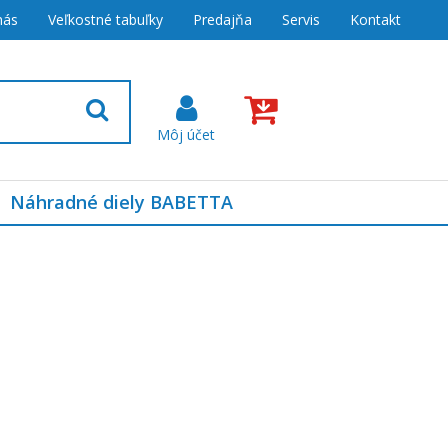
nás
Veľkostné tabuľky
Predajňa
Servis
Kontakt
Náhradné diely BABETTA