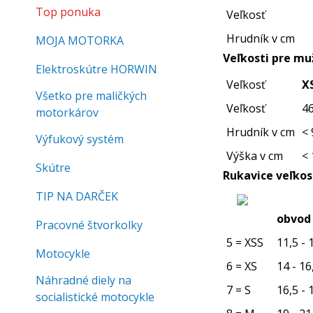
Top ponuka
Veľkosť
Hrudník v cm
MOJA MOTORKA
Veľkosti pre mu
Elektroskútre HORWIN
Veľkosť
X
Všetko pre maličkých
Veľkosť
4
motorkárov
Hrudník v cm
< 
Výfukový systém
Výška v cm
< 
Skútre
Rukavice veľkost
TIP NA DARČEK
obvod
Pracovné štvorkolky
5 = XSS
11,5 - 
Motocykle
6 = XS
14 - 16
Náhradné diely na
7 = S
16,5 - 
socialistické motocykle