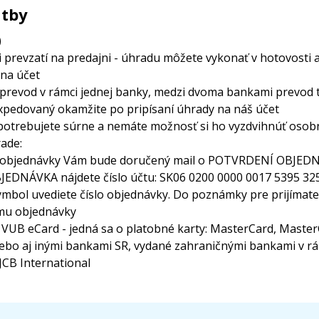
atby
)
i prevzatí na predajni - úhradu môžete vykonať v hotovosti 
 na účet
e prevod v rámci jednej banky, medzi dvoma bankami prevod tr
expedovaný okamžite po pripísaní úhrady na náš účet
r potrebujete súrne a nemáte možnosť si ho vyzdvihnúť os
ade:
í objednávky Vám bude doručený mail o POTVRDENÍ OBJEDN
OBJEDNÁVKA nájdete číslo účtu: SK06 0200 0000 0017 5395 3
symbol uvediete číslo objednávky. Do poznámky pre prijímat
umu objednávky
VUB eCard - jedná sa o platobné karty: MasterCard, MasterC
bo aj inými bankami SR, vydané zahraničnými bankami v rám
 JCB International