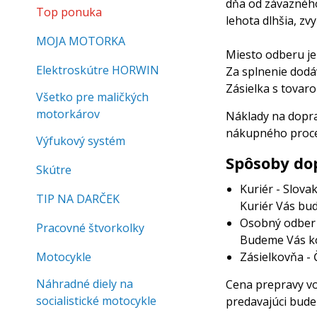
dňa od záväzného
Top ponuka
lehota dlhšia, z
MOJA MOTORKA
Miesto odberu je
Elektroskútre HORWIN
Za splnenie dodá
Zásielka s tovar
Všetko pre maličkých
motorkárov
Náklady na dopra
nákupného proce
Výfukový systém
Spôsoby do
Skútre
Kuriér - Slova
TIP NA DARČEK
Kuriér Vás bu
Osobný odber n
Pracovné štvorkolky
Budeme Vás kon
Motocykle
Zásielkovňa - 
Náhradné diely na
Cena prepravy vo
socialistické motocykle
predavajúci bude