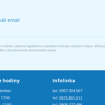
váš email
v súlade s platnou legislatívou a zásadami ochrany osobných údajov. Súhlas po
dkaz z ktoréhokoľvek informačného emailu.
e hodiny
Infolinka
tember
tel.: 0907 304 567
- 17:00
tel.:
0915 801 011
- 12:00
tel.:
0908 377 496