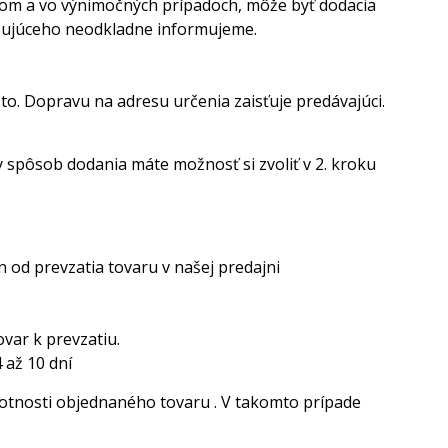
dom a vo výnimočných prípadoch, môže byť dodacia
kupujúceho neodkladne informujeme.
o. Dopravu na adresu určenia zaisťuje predávajúci.
spôsob dodania máte možnosť si zvoliť v 2. kroku
ín od prevzatia tovaru v našej predajni
var k prevzatiu.
4 až 10 dní
motnosti objednaného tovaru . V takomto prípade