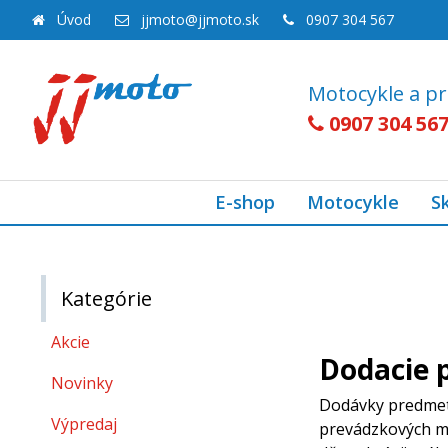
Úvod
jjmoto@jjmoto.sk
0907 304 567
Motocykle a pr
0907 304 56
E-shop
Motocykle
S
Kategórie
Akcie
Dodacie 
Novinky
Dodávky predmetu
Výpredaj
prevádzkových mo