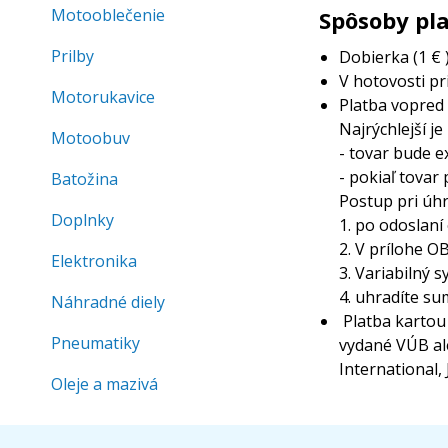
Motooblečenie
Spôsoby pl
Prilby
Dobierka (1 € 
V hotovosti pr
Motorukavice
Platba vopred
Najrýchlejší j
Motoobuv
- tovar bude 
- pokiaľ tova
Batožina
Postup pri úhr
Doplnky
1. po odoslan
2. V prílohe 
Elektronika
3. Variabilný 
4. uhradíte s
Náhradné diely
Platba kartou 
Pneumatiky
vydané VÚB ale
International,
Oleje a mazivá