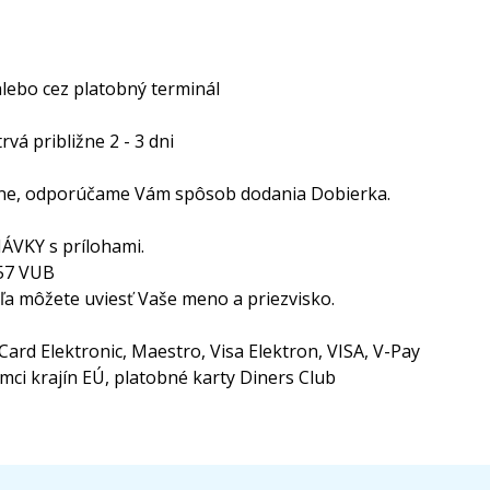
alebo cez platobný terminál
vá približne 2 - 3 dni
obne, odporúčame Vám spôsob dodania Dobierka.
ÁVKY s prílohami.
257 VUB
eľa môžete uviesť Vaše meno a priezvisko.
ard Elektronic, Maestro, Visa Elektron, VISA, V-Pay
ci krajín EÚ, platobné karty Diners Club