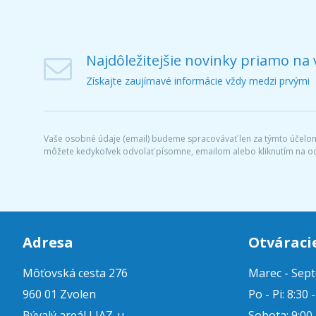
Najdôležitejšie novinky priamo na 
Získajte zaujímavé informácie vždy medzi prvými
Vaše osobné údaje (email) budeme spracovávať len za týmto účelom 
môžete kedykoľvek odvolať písomne, emailom alebo kliknutím na o
Adresa
Otváraci
Môťovská cesta 276
Marec - Sep
960 01 Zvolen
Po - Pi: 8:30 
Bývalý areál LIAZ-u
Sobota: 9:00 