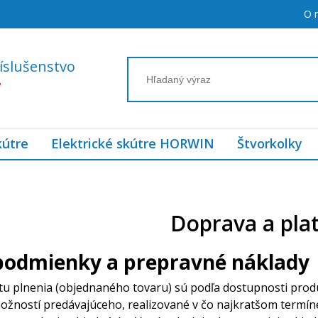
O 
íslušenstvo
7
kútre
Elektrické skútre HORWIN
Štvorkolky
Doprava a pla
podmienky a prepravné náklady
 plnenia (objednaného tovaru) sú podľa dostupnosti prod
žností predávajúceho, realizované v čo najkratšom termín