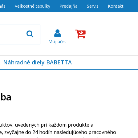
nás
Veľkostné tabuľky
Predajňa
Servis
Kontakt
Náhradné diely BABETTA
tba
uktov, uvedených pri každom produkte a
e, zvyčajne do 24 hodín nasledujúceho pracovného