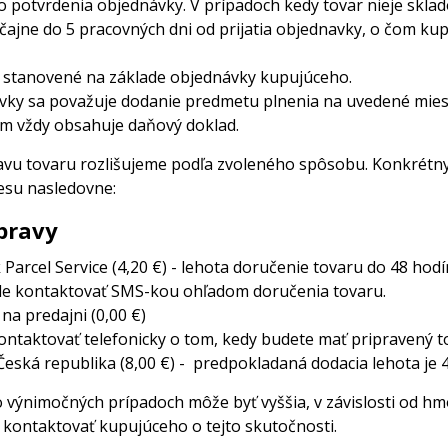
 potvrdenia objednávky. V prípadoch kedy tovar nieje skla
vyčajne do 5 pracovných dni od prijatia objednavky, o čom 
 stanovené na základe objednávky kupujúceho.
vky sa považuje dodanie predmetu plnenia na uvedené miest
om vždy obsahuje daňový doklad.
vu tovaru rozlišujeme podľa zvoleného spôsobu. Konkrétny 
su nasledovne:
pravy
k Parcel Service (4,20 €) - lehota doručenie tovaru do 48 hod
de kontaktovať SMS-kou ohľadom doručenia tovaru.
a predajni (0,00 €)
taktovať telefonicky o tom, kedy budete mať pripravený to
Česká republika (8,00 €) - predpokladaná dodacia lehota je 
 výnimočných prípadoch môže byť vyššia, v závislosti od h
 kontaktovať kupujúceho o tejto skutočnosti.