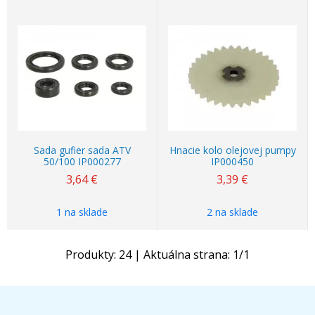
Sada gufier sada ATV
Hnacie kolo olejovej pumpy
50/100 IP000277
IP000450
3,64
€
3,39
€
1 na sklade
2 na sklade
Produkty:
24
| Aktuálna strana:
1
/
1