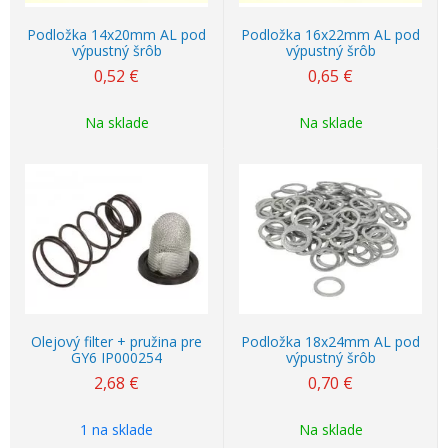
Podložka 14x20mm AL pod
Podložka 16x22mm AL pod
výpustný šrôb
výpustný šrôb
0,52
€
0,65
€
Na sklade
Na sklade
Olejový filter + pružina pre
Podložka 18x24mm AL pod
GY6 IP000254
výpustný šrôb
2,68
€
0,70
€
1 na sklade
Na sklade