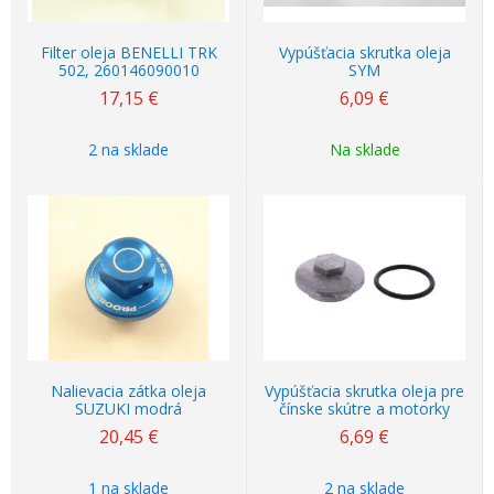
Filter oleja BENELLI TRK
Vypúšťacia skrutka oleja
502, 260146090010
SYM
17,15
€
6,09
€
2 na sklade
Na sklade
Akcia
Nalievacia zátka oleja
Vypúšťacia skrutka oleja pre
SUZUKI modrá
čínske skútre a motorky
20,45
€
6,69
€
1 na sklade
2 na sklade