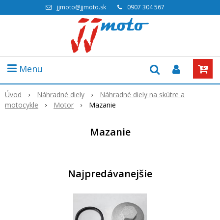
jjmoto@jjmoto.sk
0907 304 567
Menu
Úvod
Náhradné diely
Náhradné diely na skútre a
motocykle
Motor
Mazanie
Mazanie
Najpredávanejšie