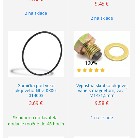
9,45
€
2 na sklade
2 na sklade
100%
Gumička pod veko
Výpustná skrutka olejovej
olejového filtra 0800-
vane s magnetom, závit
014003
M14x1,5mm
3,69
€
9,58
€
Skladom u dodávateľa,
1 na sklade
dodanie možné do 48 hodín