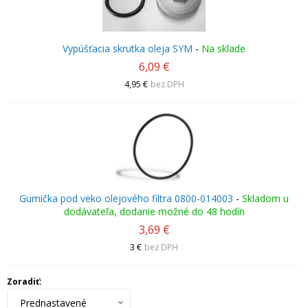
Vypúšťacia skrutka oleja SYM
-
Na sklade
6,09 €
4,95 €
bez DPH
Gumička pod veko olejového filtra 0800-014003
-
Skladom u
dodávateľa, dodanie možné do 48 hodín
3,69 €
3 €
bez DPH
Zoradiť:
Prednastavené