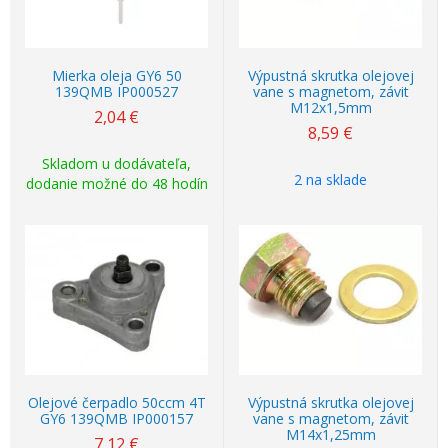
Mierka oleja GY6 50
Výpustná skrutka olejovej
139QMB IP000527
vane s magnetom, závit
M12x1,5mm
2,04
€
8,59
€
Skladom u dodávateľa,
2 na sklade
dodanie možné do 48 hodín
Olejové čerpadlo 50ccm 4T
Výpustná skrutka olejovej
GY6 139QMB IP000157
vane s magnetom, závit
M14x1,25mm
7,12
€