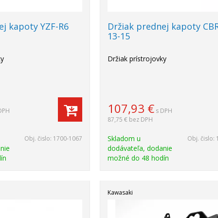
ej kapoty YZF-R6
Držiak prednej kapoty CB
13-15
ky
Držiak prístrojovky
107,93
€
DPH
s DPH
87,75 €
bez DPH
Skladom u
Obj. čislo:
1700-1067
Obj. čislo:
nie
dodávateľa, dodanie
ín
možné do 48 hodín
Kawasaki