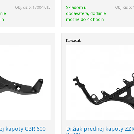
Skladom u
Obj. čislo:
1700-1015
Obj. čislo:
nie
dodávateľa, dodanie
ín
možné do 48 hodín
Kawasaki
ej kapoty CBR 600
Držiak prednej kapoty ZZ