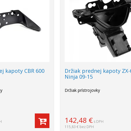
ej kapoty CBR 600
Držiak prednej kapoty ZX-
Ninja 09-15
ky
Držiak prístrojovky
142,48
€
H
s DPH
115,83 €
bez DPH