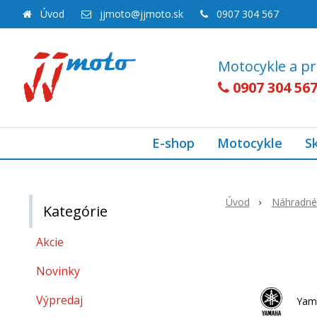
Úvod
jjmoto@jjmoto.sk
0907 304 567
Motocykle a pr
0907 304 56
E-shop
Motocykle
S
Úvod
Náhradné 
Kategórie
Akcie
Novinky
Výpredaj
Yam