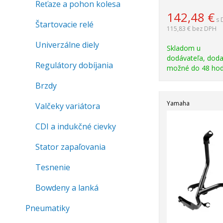
Reťaze a pohon kolesa
142,48
€
s 
Štartovacie relé
115,83 €
bez DPH
Univerzálne diely
Skladom u
dodávateľa, doda
Regulátory dobíjania
možné do 48 hod
Brzdy
Yamaha
Valčeky variátora
CDI a indukčné cievky
Stator zapaľovania
Tesnenie
Bowdeny a lanká
Pneumatiky