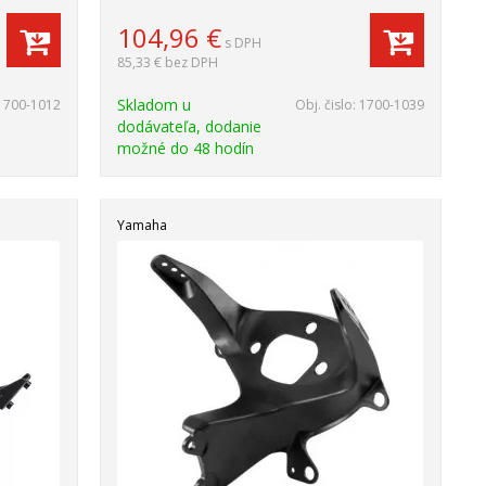
104,96
€
s DPH
85,33 €
bez DPH
Skladom u
1700-1012
Obj. čislo:
1700-1039
dodávateľa, dodanie
možné do 48 hodín
Yamaha