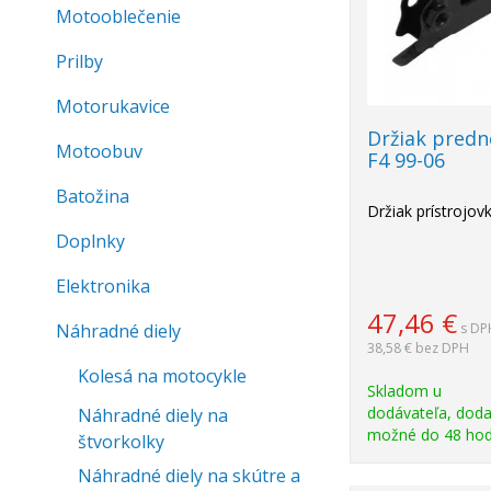
Motooblečenie
Prilby
Motorukavice
Držiak predn
Motoobuv
F4 99-06
Batožina
Držiak prístrojov
Doplnky
Elektronika
47,46
€
Náhradné diely
s DP
38,58 €
bez DPH
Kolesá na motocykle
Skladom u
dodávateľa, doda
Náhradné diely na
možné do 48 hod
štvorkolky
Náhradné diely na skútre a