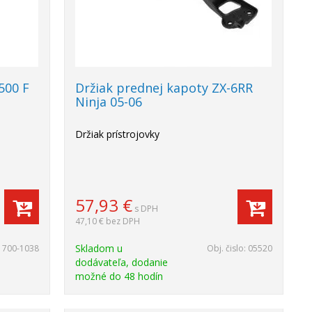
500 F
Držiak prednej kapoty ZX-6RR
Ninja 05-06
Držiak prístrojovky
57,93
€
s DPH
47,10 €
bez DPH
Skladom u
1700-1038
Obj. čislo:
05520
dodávateľa, dodanie
možné do 48 hodín