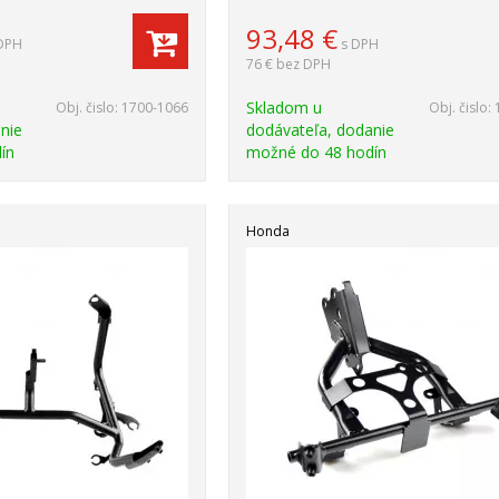
93,48
€
DPH
s DPH
76 €
bez DPH
Skladom u
Obj. čislo:
1700-1066
Obj. čislo:
nie
dodávateľa, dodanie
ín
možné do 48 hodín
Honda