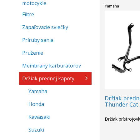
motocykle
Yamaha
Filtre
Zapaľovacie sviečky
Príruby sania
Pruženie
Membrány karburátorov
Držiak prednej kapoty
Yamaha
Držiak predn
Honda
Thunder Cat 
Kawasaki
Držiak prístrojov
Suzuki