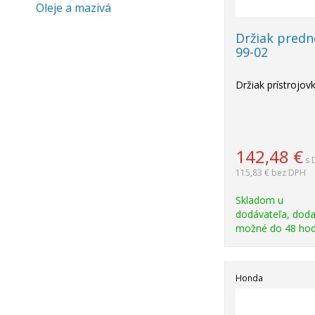
Oleje a mazivá
Držiak predn
99-02
Držiak prístrojov
142,48
€
s 
115,83 €
bez DPH
Skladom u
dodávateľa, doda
možné do 48 hod
Honda