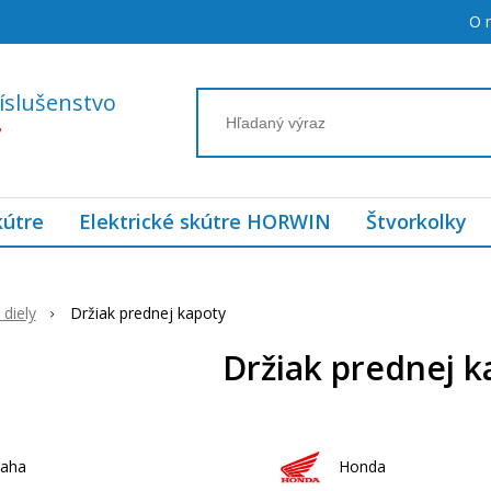
O 
íslušenstvo
7
kútre
Elektrické skútre HORWIN
Štvorkolky
diely
Držiak prednej kapoty
Držiak prednej k
aha
Honda