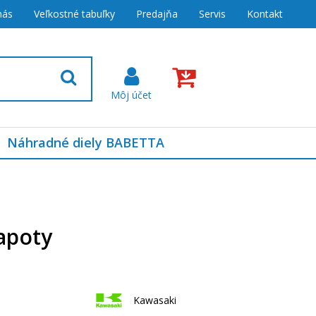
nás
Veľkostné tabuľky
Predajňa
Servis
Kontakt
Náhradné diely BABETTA
apoty
Kawasaki