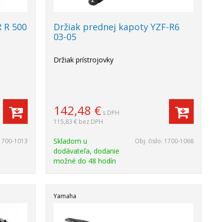
R R 500
Držiak prednej kapoty YZF-R6
03-05
Držiak prístrojovky
142,48
€
s DPH
115,83 €
bez DPH
Skladom u
1700-1013
Obj. čislo:
1700-1068
dodávateľa, dodanie
možné do 48 hodín
Yamaha