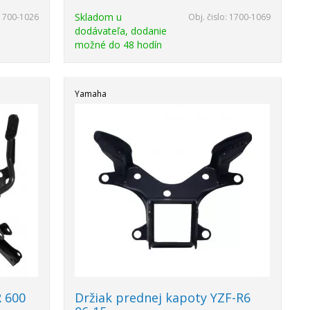
Skladom u
1700-1026
Obj. čislo:
1700-1069
dodávateľa, dodanie
možné do 48 hodín
Yamaha
R 600
Držiak prednej kapoty YZF-R6