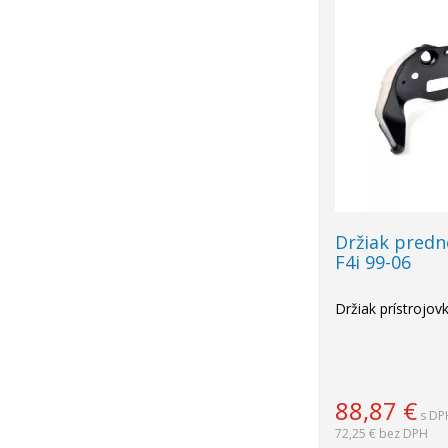
Držiak predn
F4i 99-06
Držiak prístrojov
88,87
€
s DP
72,25 €
bez DPH