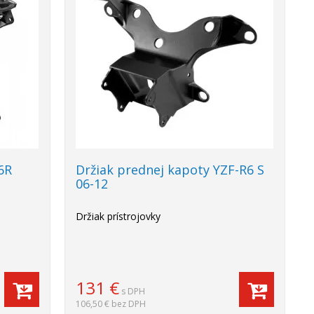
6R
Držiak prednej kapoty YZF-R6 S
06-12
Držiak prístrojovky
131
€
s DPH
106,50 €
bez DPH