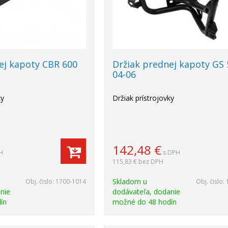
ej kapoty CBR 600
Držiak prednej kapoty GS 
04-06
ky
Držiak prístrojovky
142,48
€
H
s DPH
115,83 €
bez DPH
Skladom u
Obj. čislo:
1700-1014
Obj. čislo:
nie
dodávateľa, dodanie
ín
možné do 48 hodín