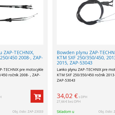
u ZAP-TECHNIX,
Bowden plynu ZAP-TECHNI
50/450 2008-, ZAP-
KTM SXF 250/350/450, 201
2015, ZAP-53043
AP-TECHNIX pre motocykle
Lanko plynu ZAP-TECHNIX pre mot
450 ročník 2008- , ZAP-
KTM SXF 250/350/450 ročník 2013
ZAP-53043
34,02
€
H
s DPH
27,66 €
bez DPH
Skladom u
Obj. čislo:
ZAP-23033
Obj. čislo: