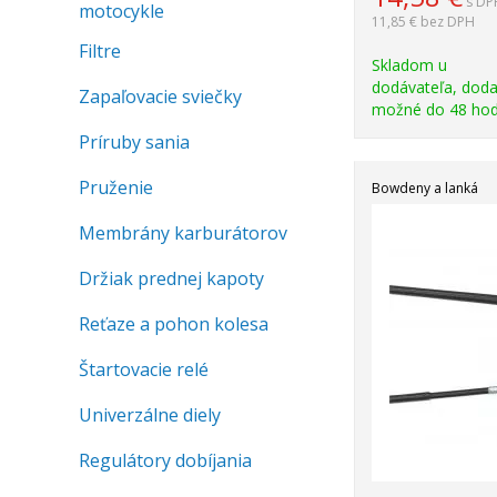
s DP
motocykle
11,85 €
bez DPH
Filtre
Skladom u
dodávateľa, doda
Zapaľovacie sviečky
možné do 48 hod
Príruby sania
Pruženie
Bowdeny a lanká
Membrány karburátorov
Držiak prednej kapoty
Reťaze a pohon kolesa
Štartovacie relé
Univerzálne diely
Regulátory dobíjania