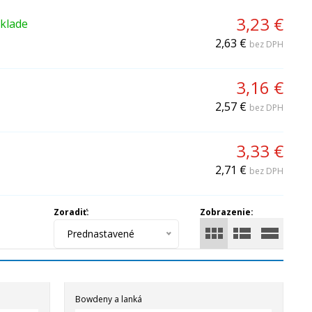
3,23 €
klade
2,63 €
bez DPH
3,16 €
2,57 €
bez DPH
3,33 €
2,71 €
bez DPH
Zoradiť:
Zobrazenie:
Prednastavené
Bowdeny a lanká