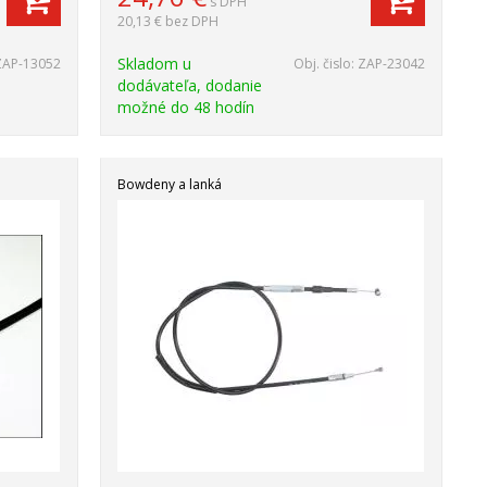
s DPH
20,13 €
bez DPH
Skladom u
ZAP-13052
Obj. čislo:
ZAP-23042
dodávateľa, dodanie
možné do 48 hodín
Bowdeny a lanká