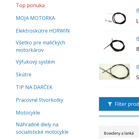
Top ponuka
B
MOJA MOTORKA
L
Elektroskútre HORWIN
B
Všetko pre maličkých
B
motorkárov
Výfukový systém
B
Skútre
S
TIP NA DARČEK
Pracovné štvorkolky
Filter pro
Motocykle
Náhradné diely na
socialistické motocykle
Bowdeny a lanká