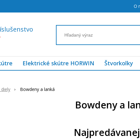
O 
íslušenstvo
7
kútre
Elektrické skútre HORWIN
Štvorkolky
diely
Bowdeny a lanká
Bowdeny a la
Najpredávanej