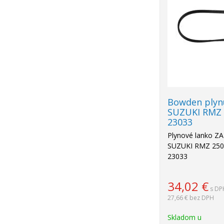
Bowden plyn
SUZUKI RMZ 2
23033
Plynové lanko Z
SUZUKI RMZ 250/
23033
34,02
€
s DP
27,66 €
bez DPH
Skladom u