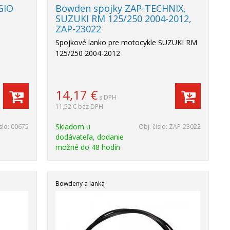
GIO
Bowden spojky ZAP-TECHNIX,
SUZUKI RM 125/250 2004-2012,
ZAP-23022
Spojkové lanko pre motocykle SUZUKI RM
125/250 2004-2012
14,17
€
s DPH
11,52 €
bez DPH
Skladom u
slo:
00675
Obj. čislo:
ZAP-23022
dodávateľa, dodanie
možné do 48 hodín
Bowdeny a lanká