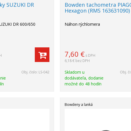
ky SUZUKI DR
Bowden tachometra PIAG
Hexagon (RMS 163631090)
SUZUKI DR 600/650
Náhon rýchlomera
7,60
€
H
s DPH
6,18 €
bez DPH
Skladom u
Obj. čislo:
LS-042
Obj. či
nie
dodávateľa, dodanie
ín
možné do 48 hodín
Bowdeny a lanká