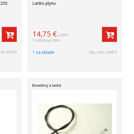
/250
Lanko plynu
14,75
€
s DPH
11,99 €
bez DPH
1 na sklade
ZAP-23013
Obj. čislo:
04473
Bowdeny a lanká