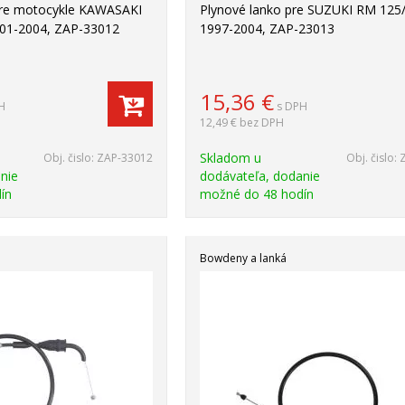
pre motocykle KAWASAKI
Plynové lanko pre SUZUKI RM 125
001-2004, ZAP-33012
1997-2004, ZAP-23013
15,36
€
H
s DPH
12,49 €
bez DPH
Skladom u
Obj. čislo:
ZAP-33012
Obj. čislo:
nie
dodávateľa, dodanie
ín
možné do 48 hodín
Bowdeny a lanká