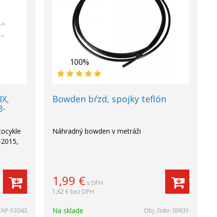
100%
X,
Bowden bŕzd, spojky teflón
3-
ocykle
Náhradný bowden v metráži
-2015,
1,99
€
s DPH
1,62 €
bez DPH
Na sklade
ZAP-53043
Obj. čislo:
00631