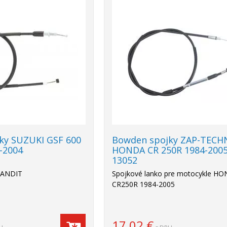
ky SUZUKI GSF 600
Bowden spojky ZAP-TECHN
-2004
HONDA CR 250R 1984-2005
13052
BANDIT
Spojkové lanko pre motocykle H
CR250R 1984-2005
17,02
€