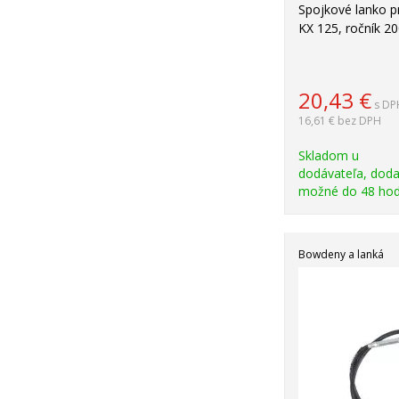
Spojkové lanko 
KX 125, ročník 2
20,43
€
s DP
16,61 €
bez DPH
Skladom u
dodávateľa, doda
možné do 48 hod
Bowdeny a lanká