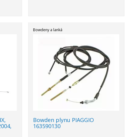
Bowdeny a lanká
X,
Bowden plynu PIAGGIO
2004,
163590130