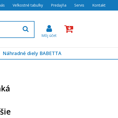
nás
Veľkostné tabuľky
Predajňa
Servis
Kontakt
Náhradné diely BABETTA
nká
šie