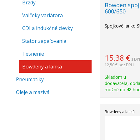
Brzdy
Bowden spoj
600/650
Valčeky variátora
Spojkové lanko 
CDI a indukčné cievky
Stator zapaľovania
Tesnenie
15,38
€
s DP
12,50 €
bez DPH
Bowdeny a lanká
Skladom u
Pneumatiky
dodávateľa, doda
možné do 48 hod
Oleje a mazivá
Bowdeny a lanká