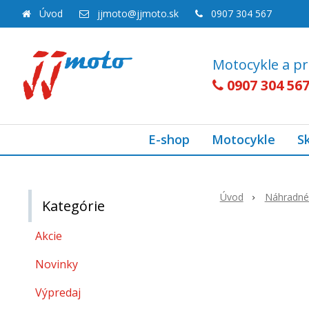
Úvod
jjmoto@jjmoto.sk
0907 304 567
Motocykle a pr
0907 304 56
E-shop
Motocykle
S
Úvod
Náhradné 
Kategórie
Akcie
Novinky
Výpredaj