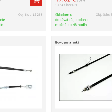
H
s DPH
13,84 €
bez DPH
Skladom u
Obj. čislo:
LS-218
Obj. čislo:
nie
dodávateľa, dodanie
ín
možné do 48 hodín
Bowdeny a lanká