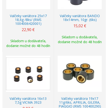
Valčeky variátora 25x17
Valčeky variátora BANDO
18,6g /8ks/ (RMS
18x14mm, 10gr. (6ks)
1004006420001)
15,02
€
22,90
€
Skladom u dodávateľa,
Skladom u dodávateľa,
dodanie možné do 48 hodín
dodanie možné do 48 hodín
Valčeky variátora 16x13
Valčeky variátora 19x17
7,5g VICMA 3923
11g/6ks, APRILIA, GILERA,
PIAGGIO (RMS 100400290)