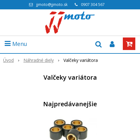
jjmoto@jjmoto.sk
0907 304 567
Menu
Úvod
Náhradné diely
Valčeky variátora
Valčeky variátora
Najpredávanejšie