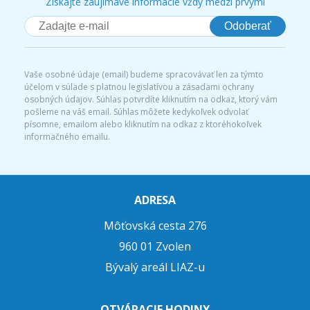
Získajte zaujímavé informácie vždy medzi prvými
Odoberať
Vaše osobné údaje (email) budeme spracovávať len za týmto
účelom v súlade s platnou legislatívou a zásadami ochrany
osobných údajov. Súhlas potvrdíte kliknutím na odkaz, ktorý vám
pošleme na váš email. Súhlas môžete kedykoľvek odvolať
písomne, emailom alebo kliknutím na odkaz z ktoréhokoľvek
informačného emailu.
ADRESA
Môťovská cesta 276
960 01 Zvolen
Bývalý areál LIAZ-u
OTVÁRACIE HODINY