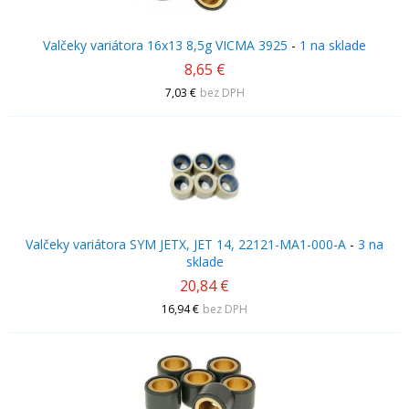
Valčeky variátora 16x13 8,5g VICMA 3925
-
1 na sklade
8,65 €
7,03 €
bez DPH
Valčeky variátora SYM JETX, JET 14, 22121-MA1-000-A
-
3 na
sklade
20,84 €
16,94 €
bez DPH