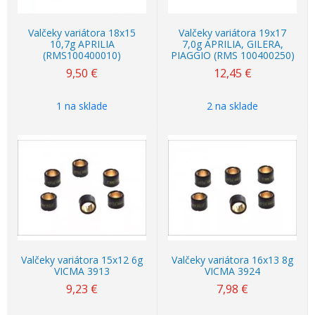
Valčeky variátora 18x15
Valčeky variátora 19x17
10,7g APRILIA
7,0g APRILIA, GILERA,
(RMS100400010)
PIAGGIO (RMS 100400250)
9,50
€
12,45
€
1 na sklade
2 na sklade
Valčeky variátora 15x12 6g
Valčeky variátora 16x13 8g
VICMA 3913
VICMA 3924
9,23
€
7,98
€