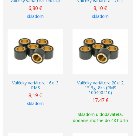
Valčeky variátora 19x15,5
Valčeky variátora 17x12
6,80
€
8,10
€
skladom
skladom
Valčeky variátora 16x13
Valčeky variátora 20x12
RMS
15,3g, 8ks (RMS
100400410)
8,19
€
17,47
€
skladom
Skladom u dodávateľa,
dodanie možné do 48 hodín