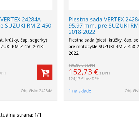
 VERTEX 24284A
Piestna sada VERTEX 2428
re SUZUKI RM-Z 450
95,97 mm, pre SUZUKI RM
2018-2022
st, krúžky, čap, segerky)
Piestna sada (piest, krúžky, čap, s
UZUKI RM-Z 450 2018-
pre motocykle SUZUKI RM-Z 450 
2022
196,80 €
s DPH
152,73
€
DPH
s DPH
124,17 €
bez DPH
1 na sklade
Obj. čislo:
24284A
Obj. čis
tuálna strana:
1
/
1