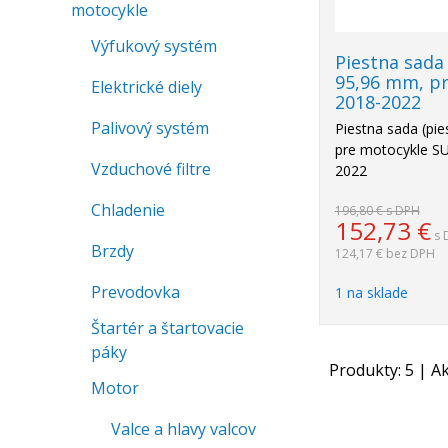
motocykle
Výfukový systém
Piestna sada
95,96 mm, p
Elektrické diely
2018-2022
Palivový systém
Piestna sada (pie
pre motocykle S
Vzduchové filtre
2022
Chladenie
196,80 €
s DPH
152,73
€
s 
Brzdy
124,17 €
bez DPH
Prevodovka
1 na sklade
Štartér a štartovacie
páky
Produkty:
5
| Ak
Motor
Valce a hlavy valcov