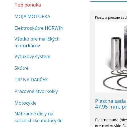
Top ponuka
MOJA MOTORKA
Piesty a piestne sa
Elektroskútre HORWIN
Akcia
-20%
Všetko pre maličkých
motorkárov
Výfukový systém
Skútre
TIP NA DARČEK
Pracovné štvorkolky
Piestna sada
Motocykle
47,95 mm, p
Náhradné diely na
Piestna sada (pie
socialistické motocykle
pre motocykle S