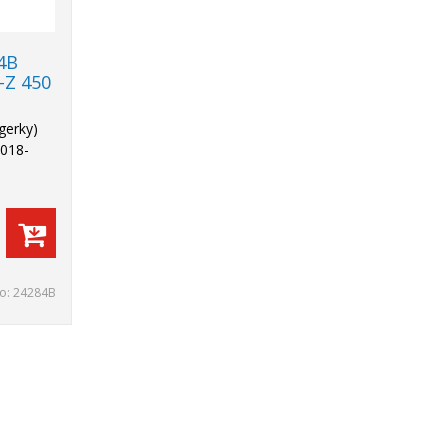
4B
-Z 450
egerky)
2018-
lo:
24284B