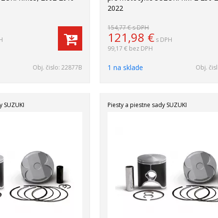
2022
154,77 €
s DPH
121,98
€
H
s DPH
99,17 €
bez DPH
1 na sklade
Obj. čislo:
22877B
Obj. čis
dy SUZUKI
Piesty a piestne sady SUZUKI
Akcia
-22%