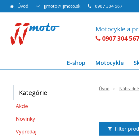
Úvod
jjmoto@jjmoto.sk
0907 304 567
Motocykle a pr
0907 304 56
E-shop
Motocykle
S
Úvod
Náhradné 
Kategórie
Akcie
Novinky
Filter pro
Výpredaj