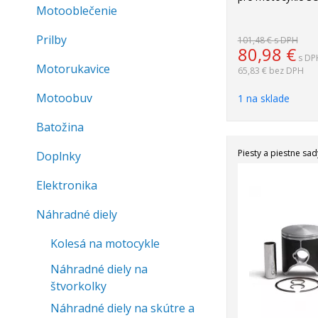
Motooblečenie
Prilby
101,48 €
s DPH
80,98
€
s DP
Motorukavice
65,83 €
bez DPH
Motoobuv
1 na sklade
Batožina
Piesty a piestne sa
Doplnky
Akcia
Elektronika
-22%
Náhradné diely
Kolesá na motocykle
Náhradné diely na
štvorkolky
Náhradné diely na skútre a