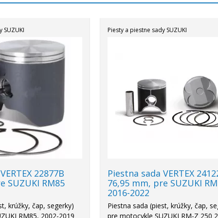
dy SUZUKI
Piesty a piestne sady SUZUKI
Akcia
-21%
 VERTEX 22877B
Piestna sada VERTEX 2412
re SUZUKI RM85
76,95 mm, pre SUZUKI RM
2016-2022
st, krúžky, čap, segerky)
Piestna sada (piest, krúžky, čap, s
UZUKI RM85, 2002-2019
pre motocykle SUZUKI RM-Z 250 