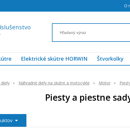
O 
íslušenstvo
7
kútre
Elektrické skútre HORWIN
Štvorkolky
diely
Náhradné diely na skútre a motocykle
Motor
Piest
Piesty a piestne sa
duktov