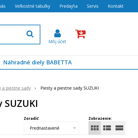
nás
Veľkostné tabuľky
Predajňa
Servis
Kontakt
Náhradné diely BABETTA
y a piestne sady
Piesty a piestne sady SUZUKI
dy SUZUKI
Zoradiť:
Zobrazenie:
Prednastavené