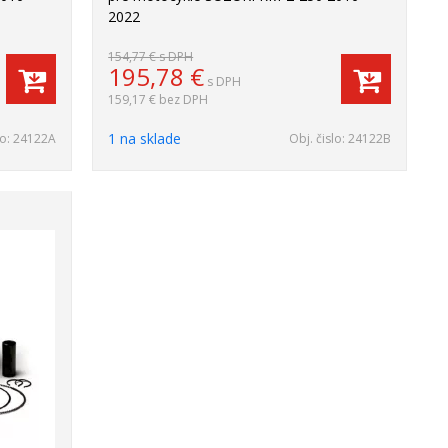
2022
154,77 €
s DPH
195,78
€
s DPH
159,17 €
bez DPH
1 na sklade
lo:
24122A
Obj. čislo:
24122B