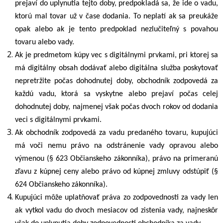
prejaví do uplynutia tejto doby, predpokladá sa, že ide o vadu,
ktorú mal tovar už v čase dodania. To neplatí ak sa preukáže
opak alebo ak je tento predpoklad nezlučiteľný s povahou
tovaru alebo vady.
Ak je predmetom kúpy vec s digitálnymi prvkami, pri ktorej sa
má digitálny obsah dodávať alebo digitálna služba poskytovať
nepretržite počas dohodnutej doby, obchodník zodpovedá za
každú vadu, ktorá sa vyskytne alebo prejaví počas celej
dohodnutej doby, najmenej však počas dvoch rokov od dodania
veci s digitálnymi prvkami.
Ak obchodník zodpovedá za vadu predaného tovaru, kupujúci
má voči nemu právo na odstránenie vady opravou alebo
výmenou (§ 623 Občianskeho zákonníka), právo na primeranú
zľavu z kúpnej ceny alebo právo od kúpnej zmluvy odstúpiť (§
624 Občianskeho zákonníka).
Kupujúci môže uplatňovať práva zo zodpovednosti za vady len
ak vytkol vadu do dvoch mesiacov od zistenia vady, najneskôr