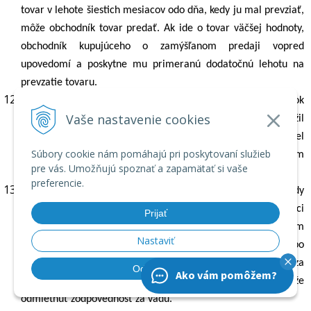
tovar v lehote šiestich mesiacov odo dňa, kedy ju mal prevziať,
môže obchodník tovar predať. Ak ide o tovar väčšej hodnoty,
obchodník kupujúceho o zamýšľanom predaji vopred
upovedomí a poskytne mu primeranú dodatočnú lehotu na
prevzatie tovaru.
Obchodník bezodkladne po predaji vyplatí kupujúcemu výťažok
Vaše nastavenie cookies
z predaja tovaru po odpočítaní nákladov, ktoré účelne vynaložil
na jeho úschovu a predaj, ak kupujúci uplatní právo na podiel
Súbory cookie nám pomáhajú pri poskytovaní služieb
z výťažku v primeranej lehote uvedenej obchodníkom
pre vás. Umožňujú spoznať a zapamätať si vaše
v oznámení o zamýšľanom predaji tovaru.
preferencie.
Ak obchodník odmietne zodpovednosť za vady, dôvody
odmietnutia písomne oznámi kupujúcemu. Ak kupujúci
Prijať
znaleckým posudkom alebo odborným stanoviskom vydaným
Nastaviť
akreditovanou osobou, autorizovanou osobou alebo
notifikovanou osobou preukáže zodpovednosť obchodníka za
Odmietnuť
Ako vám pomôžem?
vadu, môže vytknúť vadu opakovane a obchodník nemôže
odmietnuť zodpovednosť za vadu.