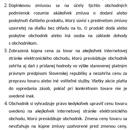
Doplnkovou zmluvou sa na účely týchto obchodných
podmienok rozumie akákoľvek zmluva o dodaní alebo
poskytnutí ďalšieho produktu, ktorý súvisí s predmetom zmluvy
uzavretej na diaľku bez ohľadu na to, či produkt dodá alebo
poskytne obchodník alebo iná osoba na základe dohody
s obchodníkom.
Zobrazená kúpna cena za tovar na akejkoľvek internetovej
stránke elektronického obchodu, ktorú prevádzkuje obchodník
zahŕňa aj daň z pridanej hodnoty vo výške stanovenej platným
právnym predpisom Slovenskej republiky a nezahŕňa cenu za
prepravu tovaru alebo iné voliteľné služby. Všetky akcie platia
do vypredania zásob, pokiaľ pri konkrétnom tovare nie je
uvedené inak.
Obchodník si vyhradzuje právo kedykoľvek upraviť cenu tovaru
uvedenú na akejkoľvek internetovej stránke elektronického
obchodu, ktorú prevádzkuje obchodník. Zmena ceny tovaru sa
nevzťahuje na kúpne zmluvy uzatvorené pred zmenou ceny,