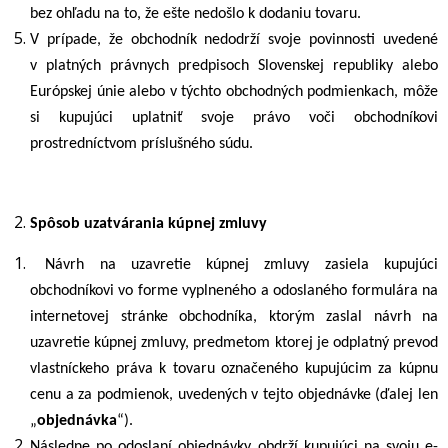
bez ohľadu na to, že ešte nedošlo k dodaniu tovaru.
V prípade, že obchodník nedodrží svoje povinnosti uvedené
v platných právnych predpisoch Slovenskej republiky alebo
Európskej únie alebo v týchto obchodných podmienkach, môže
si kupujúci uplatniť svoje právo voči obchodníkovi
prostredníctvom príslušného súdu.
Spôsob uzatvárania kúpnej zmluvy
Návrh na uzavretie kúpnej zmluvy zasiela kupujúci
obchodníkovi vo forme vyplneného a odoslaného formulára na
internetovej stránke obchodníka, ktorým zaslal návrh na
uzavretie kúpnej zmluvy, predmetom ktorej je odplatný prevod
vlastníckeho práva k tovaru označeného kupujúcim za kúpnu
cenu a za podmienok, uvedených v tejto objednávke (ďalej len
„
objednávka
“).
Následne po odoslaní objednávky obdrží kupujúci na svoju e-