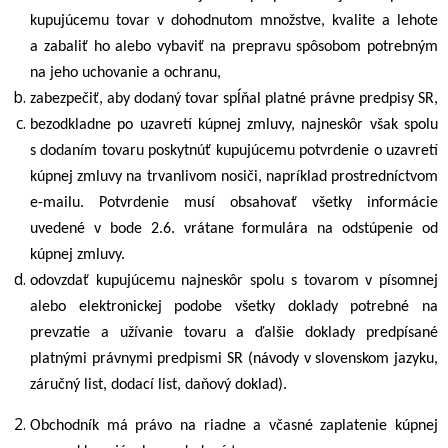
kupujúcemu tovar v dohodnutom množstve, kvalite a lehote
a zabaliť ho alebo vybaviť na prepravu spôsobom potrebným
na jeho uchovanie a ochranu,
zabezpečiť, aby dodaný tovar spĺňal platné právne predpisy SR,
bezodkladne po uzavretí kúpnej zmluvy, najneskôr však spolu
s dodaním tovaru poskytnúť kupujúcemu potvrdenie o uzavretí
kúpnej zmluvy na trvanlivom nosiči, napríklad prostredníctvom
e-mailu. Potvrdenie musí obsahovať všetky informácie
uvedené v bode
2.6
. vrátane formulára na odstúpenie od
kúpnej zmluvy.
odovzdať kupujúcemu najneskôr spolu s tovarom v písomnej
alebo elektronickej podobe všetky doklady potrebné na
prevzatie a užívanie tovaru a ďalšie doklady predpísané
platnými právnymi predpismi SR (návody v slovenskom jazyku,
záručný list, dodací list, daňový doklad).
Obchodník má právo na riadne a včasné zaplatenie kúpnej