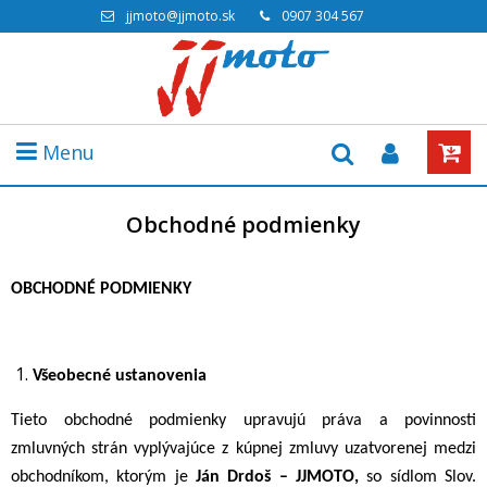
jjmoto@jjmoto.sk
0907 304 567
Menu
Obchodné podmienky
OBCHODNÉ PODMIENKY
Všeobecné ustanovenia
Tieto obchodné podmienky upravujú práva a povinnosti
zmluvných strán vyplývajúce z kúpnej zmluvy uzatvorenej medzi
obchodníkom, ktorým je
Ján Drdoš – JJMOTO,
so sídlom
Slov.