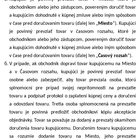
obchodníkom alebo jeho zástupcom, povereným doručiť tovar
a kupujúcim dohodnuté v kúpnej zmluve
alebo iným spôsobom
v čase pred doručovaním tovaru (ďalej len „
Miesto
“).
Kupujúci
je povinný prevziať tovar v časovom rozsahu, ktoré je
obchodníkom alebo jeho zástupcom, povereným doručiť tovar
a kupujúcim dohodnuté v kúpnej zmluve
alebo iným spôsobom
v čase pred doručovaním tovaru (ďalej len „
Časový rozsah
“).
V prípade, ak obchodník dopraví tovar kupujúcemu na Miesto
a v Časovom rozsahu
, kupujúci je povinný prevziať tovar
osobne alebo zabezpečiť, aby tovar prevzala osoba, ktorú
splnomocní pre prípad svojej neprítomnosti na prevzatie
tovaru a podpísať protokol o zaplatení kúpnej ceny a doručení
a odovzdaní tovaru. Tretia osoba splnomocnená na prevzatie
tovaru je povinná predložiť obchodníkovi kópiu akceptácie
objednávky. Tovar sa považuje za dodaný a prevzatý okamihom
doručenia tovaru kupujúcemu. Doručením tovaru kupujúcemu
sa rozumie dodanie tovaru na Miesto, jeho prevzatie