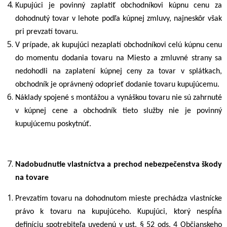
Kupujúci je povinný zaplatiť obchodníkovi kúpnu cenu za
dohodnutý tovar v lehote podľa kúpnej zmluvy, najneskôr však
pri prevzatí tovaru.
V prípade, ak kupujúci nezaplatí obchodníkovi celú kúpnu cenu
do momentu dodania tovaru na Miesto a zmluvné strany sa
nedohodli na zaplatení kúpnej ceny za tovar v splátkach,
obchodník je oprávnený odoprieť dodanie tovaru kupujúcemu.
Náklady spojené s montážou a vynáškou tovaru nie sú zahrnuté
v kúpnej cene a obchodník tieto služby nie je povinný
kupujúcemu poskytnúť.
Nadobudnutie vlastníctva a prechod nebezpečenstva škody
na tovare
Prevzatím tovaru na dohodnutom mieste prechádza vlastnícke
právo k tovaru na kupujúceho.
Kupujúci, ktorý nespĺňa
definíciu spotrebiteľa uvedenú v ust. § 52 ods. 4 Občianskeho