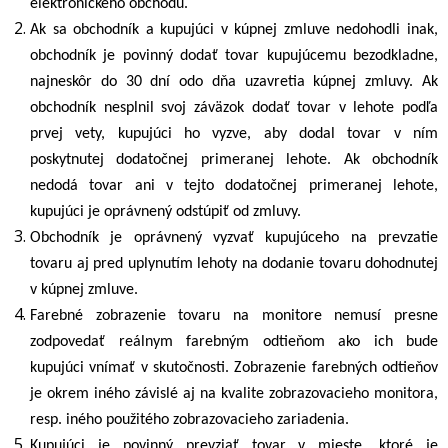
elektronického obchodu.
Ak sa obchodník a kupujúci v kúpnej zmluve nedohodli inak,
obchodník je povinný dodať tovar kupujúcemu bezodkladne,
najneskôr do 30 dní odo dňa uzavretia kúpnej zmluvy. Ak
obchodník nesplnil svoj záväzok dodať tovar v lehote podľa
prvej vety, kupujúci ho vyzve, aby dodal tovar v ním
poskytnutej dodatočnej primeranej lehote. Ak obchodník
nedodá tovar ani v tejto dodatočnej primeranej lehote,
kupujúci je oprávnený odstúpiť od zmluvy.
Obchodník je oprávnený vyzvať kupujúceho na prevzatie
tovaru aj pred uplynutím lehoty na dodanie tovaru dohodnutej
v kúpnej zmluve.
Farebné zobrazenie tovaru na monitore nemusí presne
zodpovedať reálnym farebným odtieňom ako ich bude
kupujúci vnímať v skutočnosti. Zobrazenie farebných odtieňov
je okrem iného závislé aj na kvalite zobrazovacieho monitora,
resp. iného použitého zobrazovacieho zariadenia.
Kupujúci je povinný prevziať tovar v mieste, ktoré je