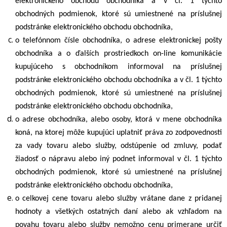
elektronického obchodu obchodníka a v čl.
1
týchto
obchodných podmienok, ktoré sú umiestnené na príslušnej
podstránke elektronického obchodu obchodníka,
o telefónnom čísle obchodníka, o adrese elektronickej pošty
obchodníka a o ďalších prostriedkoch on-line komunikácie
kupujúceho s obchodníkom informoval na príslušnej
podstránke elektronického obchodu obchodníka a v čl.
1
týchto
obchodných podmienok, ktoré sú umiestnené na príslušnej
podstránke elektronického obchodu obchodníka,
o adrese obchodníka, alebo osoby, ktorá v mene obchodníka
koná, na ktorej môže kupujúci uplatniť práva zo zodpovednosti
za vady tovaru alebo služby, odstúpenie od zmluvy, podať
žiadosť o nápravu alebo iný podnet informoval v čl.
1
týchto
obchodných podmienok, ktoré sú umiestnené na príslušnej
podstránke elektronického obchodu obchodníka,
o celkovej cene tovaru alebo služby vrátane dane z pridanej
hodnoty a všetkých ostatných daní alebo ak vzhľadom na
povahu tovaru alebo služby nemožno cenu primerane určiť