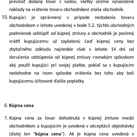
prevziať dodaný tovar s vadou, všetky účelne vynaložené
náklady na vrátenie tovaru obchodníkovi znáša obchodník.
Kupujúci je oprávnený v prípade nedodania tovaru
obchodníkom v lehote uvedenej v bode
5.2
. týchto obchodných
podmienok odstúpiť od kúpnej zmluvy a obchodník je povinný
vrátiť kupujúcemu už zaplatenú časť kúpnej
ceny bez
zbytočného odkladu najneskôr však
v lehote 14 dní od
doručenia odstúpenia od kúpnej zmluvy rovnakým spôsobom
aký použil kupujúci pri svojej platbe, pokiaľ sa s kupujúcim
nedohodne na inom spôsobe vrátenia bez toho aby boli
kupujúcemu účtované ďalšie poplatky.
Kúpna cena
Kúpna cena za tovar dohodnutá v kúpnej zmluve medzi
obchodníkom a kupujúcim je uvedená v akceptácii objednávky
(ďalej len "
kúpna cena
"). Ak je kúpna cena uvedená v