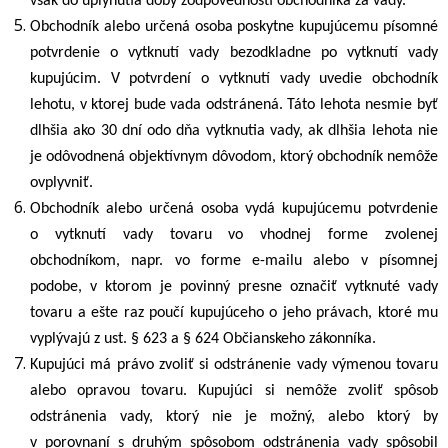
však do uplynutia doby zodpovednosti obchodníka za vady.
Obchodník alebo určená osoba poskytne kupujúcemu písomné
potvrdenie o vytknutí vady bezodkladne po vytknutí vady
kupujúcim. V potvrdení o vytknutí vady uvedie obchodník
lehotu, v ktorej bude vada odstránená. Táto lehota nesmie byť
dlhšia ako 30 dní odo dňa vytknutia vady, ak dlhšia lehota nie
je odôvodnená objektívnym dôvodom, ktorý obchodník nemôže
ovplyvniť.
Obchodník alebo určená osoba vydá kupujúcemu potvrdenie
o vytknutí vady tovaru vo vhodnej forme zvolenej
obchodníkom, napr. vo forme e-mailu alebo v písomnej
podobe, v ktorom je povinný presne označiť vytknuté vady
tovaru a ešte raz poučí kupujúceho o jeho právach, ktoré mu
vyplývajú z ust. § 623 a § 624 Občianskeho zákonníka.
Kupujúci má právo zvoliť si odstránenie vady výmenou tovaru
alebo opravou tovaru. Kupujúci si nemôže zvoliť spôsob
odstránenia vady, ktorý nie je možný, alebo ktorý by
v porovnaní s druhým spôsobom odstránenia vady spôsobil