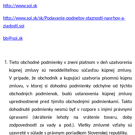
http://www.soi.sk
http://www.soi.sk/sk/Podavanie-podnetov-staznosti-navrhov-a-
ziadosti.soi
bb@soi.sk
Tieto obchodné podmienky v znení platnom v deň uzatvorenia
kúpnej zmluvy sú neoddeliteľnou súčasťou kúpnej zmluvy.
V prípade, že obchodník a kupujúci uzatvoria písomnú kúpnu
zmluvu, v ktorej si dohodnú podmienky odchylne od týchto
obchodných podmienok, budú ustanovenia kúpnej zmluvy
uprednostnené pred týmito obchodnými podmienkami. Takto
dohodnuté podmienky nesmú byť v rozpore s inými právnymi
úpravami (skrátenie lehoty na vrátenie tovaru, doby
zodpovednosti za vady a pod.).
Všetky zmluvné vzťahy sú
uzavreté v súlade s právnym poriadkom Slovenskej republiky.