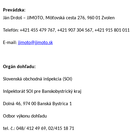
Prevádzka:
Ján Drdoš – JJMOTO, Môťovská cesta 276, 960 01 Zvolen
Telefón: +421 455 479 767, +421 907 304 567, +421 915 801 011
E-mail:
jjmoto@jjmoto.sk
Orgán dohľadu:
Slovenská obchodná inšpekcia (SOI)
Inšpektorát SOI pre Banskobystrický kraj
Dolná 46, 974 00 Banská Bystrica 1
Odbor výkonu dohľadu
tel. č.: 048/ 412 49 69, 02/415 18 71