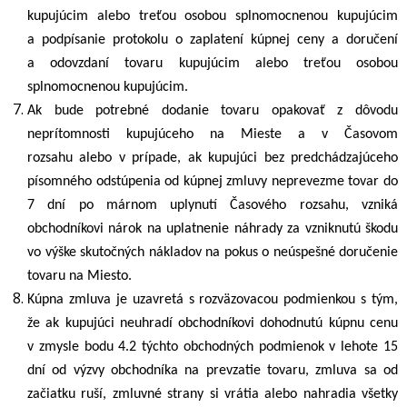
kupujúcim alebo treťou osobou splnomocnenou kupujúcim
a podpísanie protokolu o zaplatení kúpnej ceny a doručení
a odovzdaní tovaru kupujúcim alebo treťou osobou
splnomocnenou kupujúcim.
Ak bude potrebné dodanie tovaru opakovať z dôvodu
neprítomnosti kupujúceho na Mieste
a v Časovom
rozsahu
alebo v prípade, ak kupujúci bez predchádzajúceho
písomného odstúpenia od kúpnej zmluvy neprevezme tovar do
7 dní po márnom uplynutí
Časového rozsahu,
vzniká
obchodníkovi nárok na uplatnenie náhrady za vzniknutú škodu
vo výške skutočných nákladov na pokus o neúspešné doručenie
tovaru na Miesto.
Kúpna zmluva
je uzavretá s rozväzovacou podmienkou s tým,
že ak kupujúci neuhradí obchodníkovi dohodnutú kúpnu cenu
v zmysle bodu
4.2
týchto obchodných podmienok v lehote 15
dní od výzvy obchodníka na prevzatie tovaru, zmluva sa od
začiatku ruší, zmluvné strany si vrátia alebo nahradia všetky