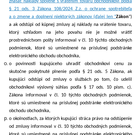
znášať náklady spojené s vrátením tovaru obchodníkovi podľa
§ 21 ods. 3 Zákona 108/2024 Z.z. o ochrane spotrebiteľa
a o zmene a doplnení niektorých zákonov (ďalej len "
Zákon
")
a ak odstúpi od kúpnej zmluvy aj náklady na vrátenie tovaru,
ktorý vzhľadom na jeho povahu nie je možné vrátiť
prostredníctvom pošty informoval v čl.
10
týchto obchodných
podmienok, ktoré sú umiestnené na príslušnej podstránke
elektronického obchodu obchodníka,
o povinnosti kupujúceho uhradiť obchodníkovi cenu za
skutočne poskytnuté plnenie podľa § 21 ods. 5
Zákona, ak
kupujúci odstúpi od zmluvy o službách po tom, čo udelil
obchodníkovi výslovný súhlas podľa § 17 ods. 10 písm. c).
Zákona informoval v čl.
10
týchto obchodných podmienok,
ktoré sú umiestnené na príslušnej podstránke elektronického
obchodu obchodníka,
o okolnostiach, za ktorých kupujúci stráca právo na odstúpenie
od zmluvy informoval v čl.
10
týchto obchodných podmienok,
ktoré sú umiestnené na príslušnej podstránke elektronického