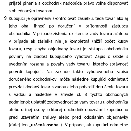
prijaté plnenia a obchodník nadobúda právo voľne disponovať
s objednaným tovarom.
Kupujúci je oprávnený skontrolovať zásielku, teda tovar ako aj
jeho obal ihneď po doručení v prítomnosti zástupcu
obchodníka. V prípade zistenia existencie vady tovaru a/alebo
v prípade ak zásielka nie je kompletná (nižší počet kusov
tovaru, resp. chýba objednaný tovar) je zástupca obchodníka
povinný na žiadosť kupujúceho vyhotoviť Zápis o škode s
uvedením rozsahu a povahy vady tovaru, ktorého správnosť
potvrdí kupujúci. Na základe takto vyhotoveného zápisu
doručeného obchodníkovi môže následne kupujúci odmietnuť
prevziať dodaný tovar s vadou alebo potvrdiť doručenie tovaru
s vadou a následne v zmysle čl.
8
týchto obchodných
podmienok uplatniť zodpovednosť za vady tovaru u obchodníka
alebo u inej osoby, o ktorej obchodník oboznámil kupujúceho
pred uzavretím zmluvy alebo pred odoslaním objednávky
(ďalej len „
určená osoba
“)
. V prípade, ak kupujúci odmietne