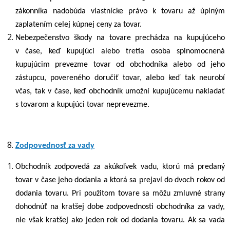
zákonníka
nadobúda vlastnícke právo k tovaru až úplným
zaplatením celej kúpnej ceny za tovar.
Nebezpečenstvo škody na tovare prechádza na kupujúceho
v čase, keď kupujúci alebo tretia osoba splnomocnená
kupujúcim prevezme tovar od obchodníka alebo od jeho
zástupcu, povereného doručiť tovar, alebo keď tak neurobí
včas, tak v čase, keď obchodník umožní kupujúcemu nakladať
s tovarom a kupujúci tovar neprevezme.
Zodpovednosť za vady
Obchodník zodpovedá za akúkoľvek vadu, ktorú má predaný
tovar v čase jeho dodania a ktorá sa prejaví do dvoch rokov od
dodania tovaru. Pri použitom tovare sa môžu zmluvné strany
dohodnúť na kratšej dobe zodpovednosti obchodníka za vady,
nie však kratšej ako jeden rok od dodania tovaru. Ak sa vada