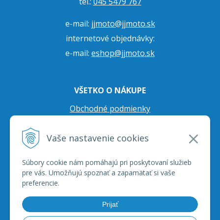
tel.:
045 5479 767
e-mail:
jjmoto@jjmoto.sk
internetové objednávky:
e-mail:
eshop@jjmoto.sk
VŠETKO O NÁKUPE
Obchodné podmienky
Ochrana osobných údajov
Vaše nastavenie cookies
Prepravné podmienky
Reklamačný poriadok
Súbory cookie nám pomáhajú pri poskytovaní služieb
pre vás. Umožňujú spoznať a zapamätať si vaše
preferencie.
Prijať