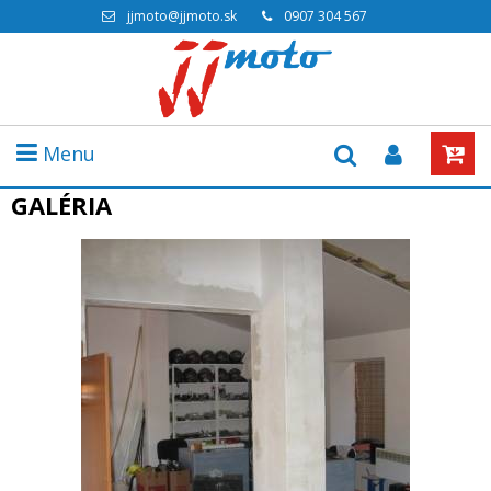
jjmoto@jjmoto.sk
0907 304 567
Menu
GALÉRIA