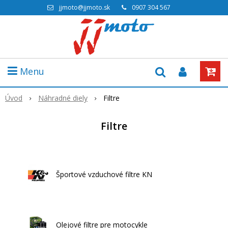
jjmoto@jjmoto.sk
0907 304 567
Menu
Úvod
Náhradné diely
Filtre
Filtre
Športové vzduchové filtre KN
Olejové filtre pre motocykle