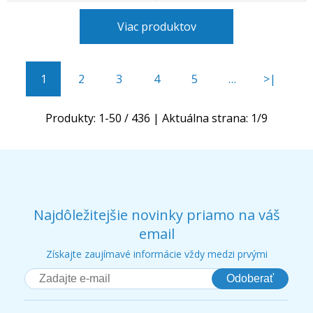
Viac produktov
1
2
3
4
5
…
>|
Produkty:
1
-
50
/
436
| Aktuálna strana:
1
/
9
Najdôležitejšie novinky priamo na váš
email
Získajte zaujímavé informácie vždy medzi prvými
Odoberať