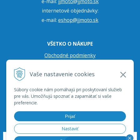
e-mail:
jjmoto@jjmoto.sk
internetové objednávky:
e-mail:
eshop@jjmoto.sk
VŠETKO O NÁKUPE
Obchodné podmienky
Ochrana osobných údajov
Vaše nastavenie cookies
Prepravné podmienky
Reklamačný poriadok
Súbory cookie nám pomáhajú pri poskytovaní služieb
pre vás. Umožňujú spoznať a zapamätať si vaše
preferencie.
Prijať
Nastaviť
© 2026 JJ Moto - skútre, štvorkolky, moto príslušenstvo, ich servis. •
tvorba