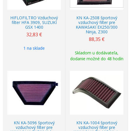
HIFLOFILTRO Vzduchový
KN KA-2508 športový
filter HFA 3909, SUZUKI
vzduchový filter pre
GSX 1400
KAWASAKI EX250/300
Ninja, Z300
32,83
€
88,35
€
1 na sklade
Skladom u dodávateľa,
dodanie možné do 48 hodín
KN KA-5096 športový
KN KA-1004 športový
vzduchový filter pre
vzduchový filter pre