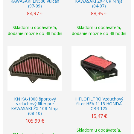
KAWASAKI EN500 Vulcan
KAWASAKI ZX-10R Ninja
(97-09)
(04-07)
84,97
€
88,35
€
Skladom u dodávateľa,
Skladom u dodávateľa,
dodanie možné do 48 hodín
dodanie možné do 48 hodín
KN KA-1008 športový
HIFLOFILTRO Vzduchový
vzduchový filter pre
filter HFA 1113 HONDA
KAWASAKI ZX-10R Ninja
CBR 125
(08-10)
15,47
€
105,99
€
Skladom u dodávateľa,