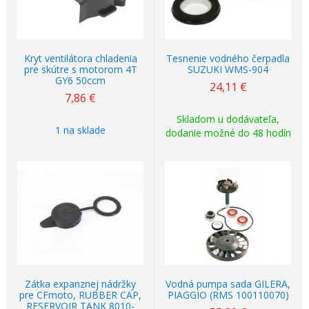
Kryt ventilátora chladenia
Tesnenie vodného čerpadla
pre skútre s motorom 4T
SUZUKI WMS-904
GY6 50ccm
24,11
€
7,86
€
Skladom u dodávateľa,
1 na sklade
dodanie možné do 48 hodín
Zátka expanznej nádržky
Vodná pumpa sada GILERA,
pre CFmoto, RUBBER CAP,
PIAGGIO (RMS 100110070)
RESERVOIR TANK 8010-