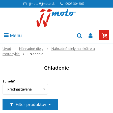
jjmoto@jjmoto.sk
0907 304 567
Menu
Úvod
Náhradné diely
Náhradné diely na skútre a
motocykle
Chladenie
Chladenie
Zoradiť:
Prednastavené
Filter produktov