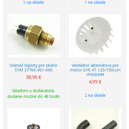
1 na sklade
1 na sklade
Snímač teploty pre skútre
Ventilátor alternátora pre
SYM 37760-V01-000
motor GY6 4T 125/150ccm
IP000449
38,90
€
4,99
€
Skladom u dodávateľa,
2 na sklade
dodanie možné do 48 hodín