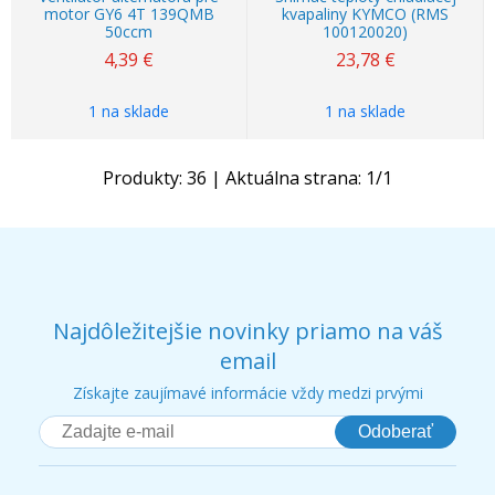
motor GY6 4T 139QMB
kvapaliny KYMCO (RMS
50ccm
100120020)
4,39
€
23,78
€
1 na sklade
1 na sklade
Produkty:
36
| Aktuálna strana:
1
/
1
Najdôležitejšie novinky priamo na váš
email
Získajte zaujímavé informácie vždy medzi prvými
Odoberať