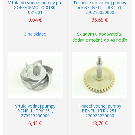
Vrtuľa do vodnej pumpy pre
Tesnenie do vodnej pumpy
GOES/CFMOTO 0180-
pre BELNELLI TRK 251,
081001
270216030000
9,04
€
36,65
€
3 na sklade
Skladom u dodávateľa,
dodanie možné do 48 hodín
Vrtuľa vodnej pumpy
Hriadeľ vodnej pumpy
BENELLI TRK 251,
BENELLI TRK 251,
279215250000
270025250000
6,43
€
18,70
€