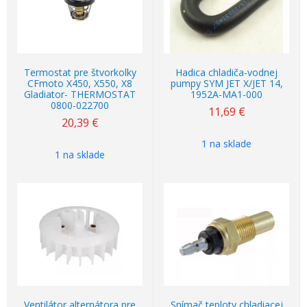
Termostat pre štvorkolky
Hadica chladiča-vodnej
CFmoto X450, X550, X8
pumpy SYM JET X/JET 14,
Gladiator- THERMOSTAT
1952A-MA1-000
0800-022700
11,69
€
20,39
€
1 na sklade
1 na sklade
Ventilátor alternátora pre
Snímač teploty chladiacej