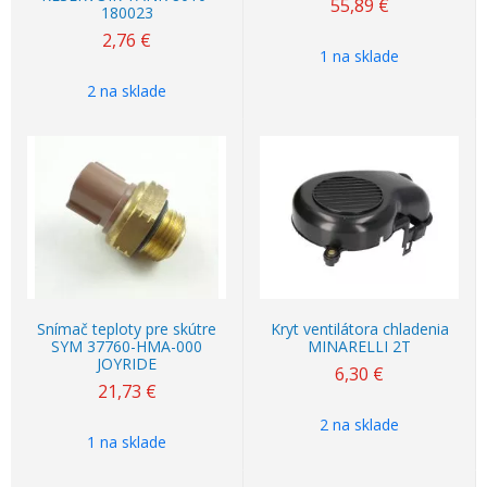
55,89
€
180023
2,76
€
1 na sklade
2 na sklade
Snímač teploty pre skútre
Kryt ventilátora chladenia
SYM 37760-HMA-000
MINARELLI 2T
JOYRIDE
6,30
€
21,73
€
2 na sklade
1 na sklade