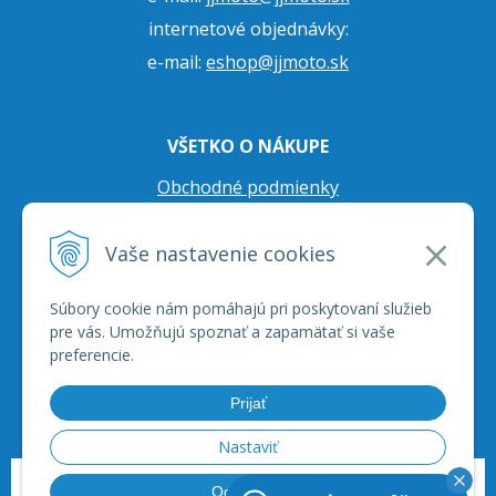
internetové objednávky:
e-mail:
eshop@jjmoto.sk
VŠETKO O NÁKUPE
Obchodné podmienky
Ochrana osobných údajov
Vaše nastavenie cookies
Prepravné podmienky
Reklamačný poriadok
Súbory cookie nám pomáhajú pri poskytovaní služieb
pre vás. Umožňujú spoznať a zapamätať si vaše
preferencie.
Prijať
Nastaviť
© 2026 JJ Moto - skútre, štvorkolky, moto príslušenstvo, ich servis. •
tvorba
Odmietnuť