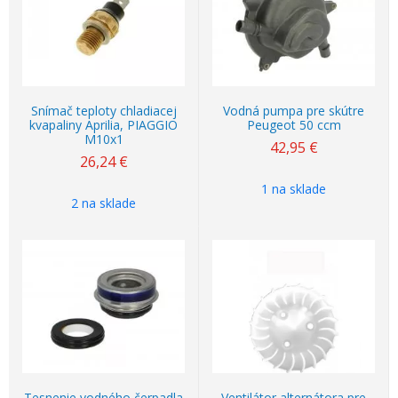
Snímač teploty chladiacej
Vodná pumpa pre skútre
kvapaliny Aprilia, PIAGGIO
Peugeot 50 ccm
M10x1
42,95
€
26,24
€
1 na sklade
2 na sklade
Tesnenie vodného čerpadla
Ventilátor alternátora pre