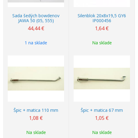
Sada šedých bowdenov
Silenblok 20x8x19,5 GY6
JAWA 50 (05, 555)
IP000456
44,44
€
1,64
€
1 na sklade
Na sklade
Špic + matica 110 mm
Špic + matica 67 mm
1,08
€
1,05
€
Na sklade
Na sklade