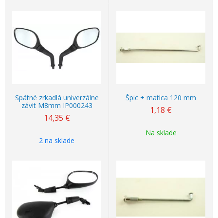
Spätné zrkadlá univerzálne
Špic + matica 120 mm
závit M8mm IP000243
1,18
€
14,35
€
Na sklade
2 na sklade