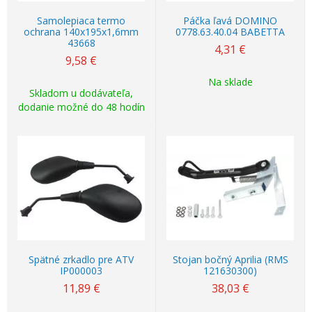
Samolepiaca termo
Páčka ľavá DOMINO
ochrana 140x195x1,6mm
0778.63.40.04 BABETTA
43668
4,31
€
9,58
€
Na sklade
Skladom u dodávateľa,
dodanie možné do 48 hodín
Spätné zrkadlo pre ATV
Stojan bočný Aprilia (RMS
IP000003
121630300)
11,89
€
38,03
€