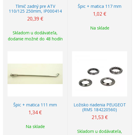
Tlmič zadný pre ATV
Špic + matica 117 mm
110/125 250mm, IP000414
1,02
€
20,39
€
Na sklade
Skladom u dodávateľa,
dodanie možné do 48 hodín
Špic + matica 111 mm
Ložisko riadenia PEUGEOT
(RMS 184220560)
1,34
€
21,53
€
Na sklade
Skladom u dodávateľa,