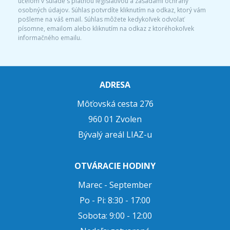
účelom v súlade s platnou legislatívou a zásadami ochrany
osobných údajov. Súhlas potvrdíte kliknutím na odkaz, ktorý vám
pošleme na váš email. Súhlas môžete kedykoľvek odvolať
písomne, emailom alebo kliknutím na odkaz z ktoréhokoľvek
informačného emailu.
ADRESA
Môťovská cesta 276
960 01 Zvolen
Bývalý areál LIAZ-u
OTVÁRACIE HODINY
Marec - September
Po - Pi: 8:30 - 17:00
Sobota: 9:00 - 12:00