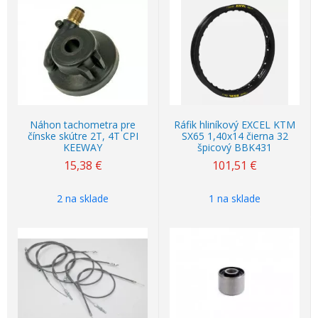
Náhon tachometra pre
Ráfik hliníkový EXCEL KTM
čínske skútre 2T, 4T CPI
SX65 1,40x14 čierna 32
KEEWAY
špicový BBK431
15,38
€
101,51
€
2 na sklade
1 na sklade