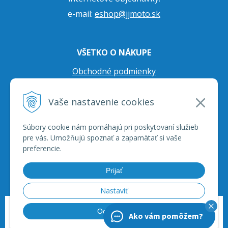
e-mail:
eshop@jjmoto.sk
VŠETKO O NÁKUPE
Obchodné podmienky
Ochrana osobných údajov
Vaše nastavenie cookies
Prepravné podmienky
Reklamačný poriadok
Súbory cookie nám pomáhajú pri poskytovaní služieb
pre vás. Umožňujú spoznať a zapamätať si vaše
preferencie.
Prijať
Nastaviť
© 2026 JJ Moto - skútre, štvorkolky, moto príslušenstvo, ich servis. •
tvorba
Odmietnuť
Ako vám pomôžem?
eshopu cez UNIobchod
,
webhosting
spoločnosti
WEBYGROUP