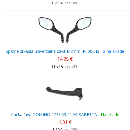
16,58 €
bez DPH
Spätné zrkadlá univerzálne závit M8mm IP000243
-
2 na sklade
14,35 €
11,67 €
bez DPH
Páčka ľavá DOMINO 0778.63.40.04 BABETTA
-
Na sklade
4,31 €
3,50 €
bez DPH