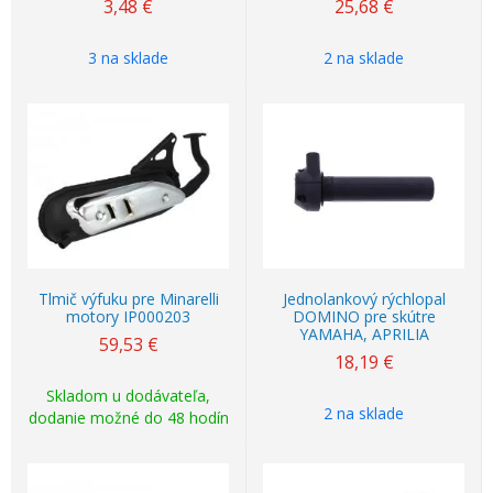
3,48
€
25,68
€
3 na sklade
2 na sklade
Tlmič výfuku pre Minarelli
Jednolankový rýchlopal
motory IP000203
DOMINO pre skútre
YAMAHA, APRILIA
59,53
€
18,19
€
Skladom u dodávateľa,
2 na sklade
dodanie možné do 48 hodín