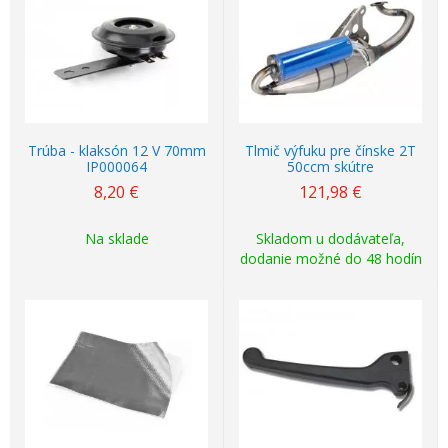
Trúba - klaksón 12 V 70mm
Tlmič výfuku pre čínske 2T
IP000064
50ccm skútre
8,20
€
121,98
€
Na sklade
Skladom u dodávateľa,
dodanie možné do 48 hodín