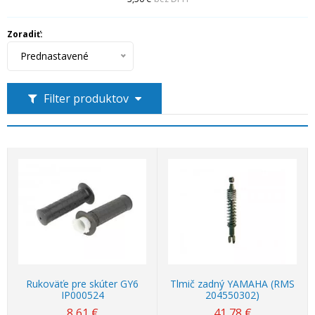
Zoradiť:
Prednastavené
Filter produktov
Rukoväťe pre skúter GY6
Tlmič zadný YAMAHA (RMS
IP000524
204550302)
8,61
€
41,78
€