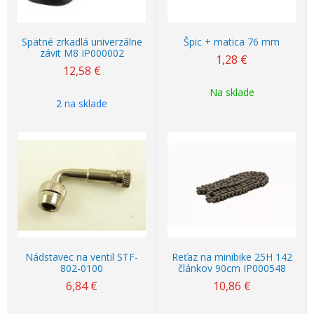
Spätné zrkadlá univerzálne
Špic + matica 76 mm
závit M8 IP000002
1,28
€
12,58
€
Na sklade
2 na sklade
Nádstavec na ventil STF-
Reťaz na minibike 25H 142
802-0100
článkov 90cm IP000548
6,84
€
10,86
€