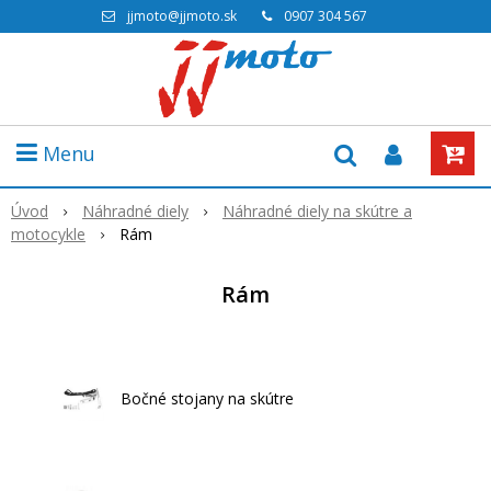
jjmoto@jjmoto.sk
0907 304 567
Menu
Úvod
Náhradné diely
Náhradné diely na skútre a
motocykle
Rám
Rám
Bočné stojany na skútre