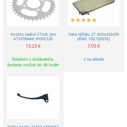
100%
Rozeta zadná 37zub. pre
Vata výfuku 2T 600x320x30
ATV/Pitbike IP000326
(RMS 100720030)
13,23
€
7,93
€
Skladom u dodávateľa,
2 na sklade
dodanie možné do 48 hodín
Páčka brzdy 74382 KEEWAY