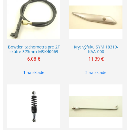
Bowden tachometra pre 2T
Kryt výfuku SYM 18319-
skútre 875mm MSK40069
KAA-000
6,08
€
11,39
€
1 na sklade
2 na sklade