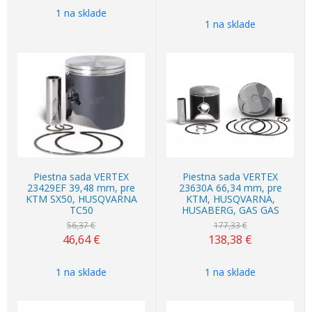
1 na sklade
1 na sklade
Akcia
-17%
Akcia
-22%
Piestna sada VERTEX
Piestna sada VERTEX
23429EF 39,48 mm, pre
23630A 66,34 mm, pre
KTM SX50, HUSQVARNA
KTM, HUSQVARNA,
TC50
HUSABERG, GAS GAS
56,37 €
177,33 €
46,64
€
138,38
€
1 na sklade
1 na sklade