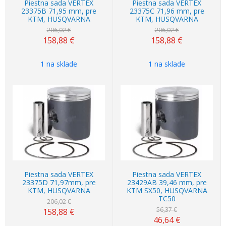
Piestna sada VERTEX
Piestna sada VERTEX
23375B 71,95 mm, pre
23375C 71,96 mm, pre
KTM, HUSQVARNA
KTM, HUSQVARNA
206,02 €
206,02 €
158,88
€
158,88
€
1 na sklade
1 na sklade
Akcia
-23%
Akcia
-17%
Piestna sada VERTEX
Piestna sada VERTEX
23375D 71,97mm, pre
23429AB 39,46 mm, pre
KTM, HUSQVARNA
KTM SX50, HUSQVARNA
TC50
206,02 €
56,37 €
158,88
€
46,64
€