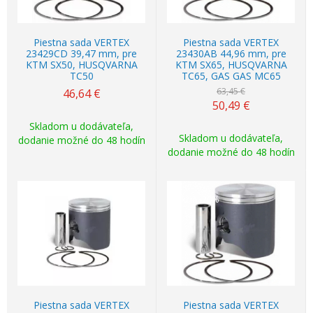
Piestna sada VERTEX
Piestna sada VERTEX
23429CD 39,47 mm, pre
23430AB 44,96 mm, pre
KTM SX50, HUSQVARNA
KTM SX65, HUSQVARNA
TC50
TC65, GAS GAS MC65
63,45 €
46,64
€
50,49
€
Skladom u dodávateľa,
Skladom u dodávateľa,
dodanie možné do 48 hodín
dodanie možné do 48 hodín
Akcia
-20%
Piestna sada VERTEX
Piestna sada VERTEX