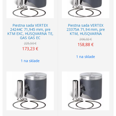
Piestna sada VERTEX
Piestna sada VERTEX
24244C 71,945 mm, pre
23375A 71,94 mm, pre
KTM EXC, HUSQVARNA TE,
KTM, HUSQVARNA
GAS GAS EC
206,02 €
225,50 €
158,88
€
173,23
€
1 na sklade
1 na sklade
Akcia
-23%
Akcia
-23%