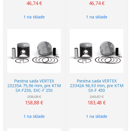
46,74
€
46,74
€
1 na sklade
1 na sklade
Akcia
-24%
Akcia
-24%
Piestna sada VERTEX
Piestna sada VERTEX
23235A 75,96 mm, pre KTM
23342A 96,93 mm, pre KTM
SX-F250, EXC-F 250
SX-F 450
208,08 €
240,87 €
158,88
€
183,48
€
1 na sklade
1 na sklade