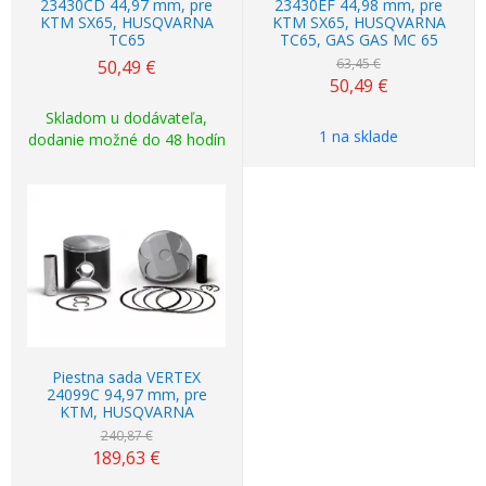
23430CD 44,97 mm, pre
23430EF 44,98 mm, pre
KTM SX65, HUSQVARNA
KTM SX65, HUSQVARNA
TC65
TC65, GAS GAS MC 65
63,45 €
50,49
€
50,49
€
Skladom u dodávateľa,
1 na sklade
dodanie možné do 48 hodín
Akcia
-21%
Piestna sada VERTEX
24099C 94,97 mm, pre
KTM, HUSQVARNA
240,87 €
189,63
€