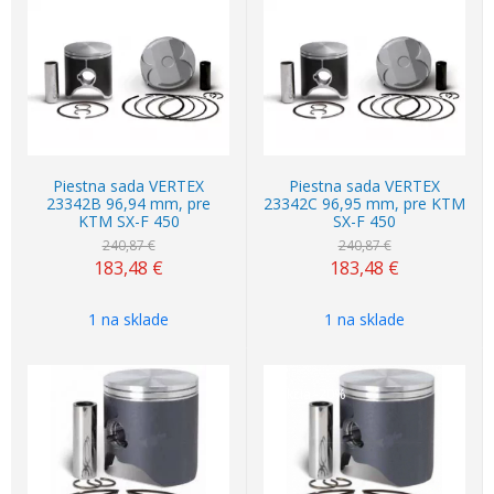
Akcia
-24%
Akcia
-24%
Piestna sada VERTEX
Piestna sada VERTEX
23342B 96,94 mm, pre
23342C 96,95 mm, pre KTM
KTM SX-F 450
SX-F 450
240,87 €
240,87 €
183,48
€
183,48
€
1 na sklade
1 na sklade
Akcia
-20%