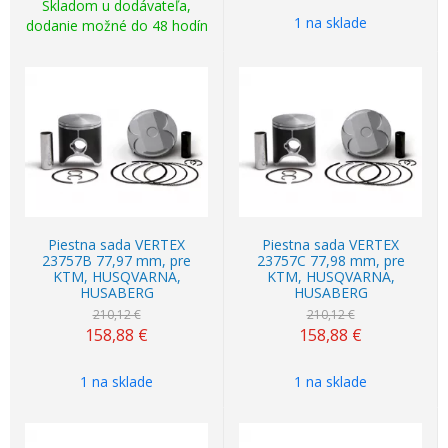
Skladom u dodávateľa,
1 na sklade
dodanie možné do 48 hodín
Akcia
-24%
Akcia
-24%
Piestna sada VERTEX
Piestna sada VERTEX
23757B 77,97 mm, pre
23757C 77,98 mm, pre
KTM, HUSQVARNA,
KTM, HUSQVARNA,
HUSABERG
HUSABERG
210,12 €
210,12 €
158,88
€
158,88
€
1 na sklade
1 na sklade