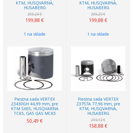
KTM, HUSQVARNA,
KTM, HUSQVARNA,
HUSABERG
HUSABERG
255,23 €
255,23 €
199,88
€
199,88
€
1 na sklade
1 na sklade
Akcia
-24%
Piestna sada VERTEX
Piestna sada VERTEX
23430GH 44,99 mm, pre
23757A 77,96 mm, pre
KTM SX65, HUSQVARNA
KTM, HUSQVARNA,
TC65, GAS GAS MC65
HUSABERG
210,12 €
50,49
€
158,88
€