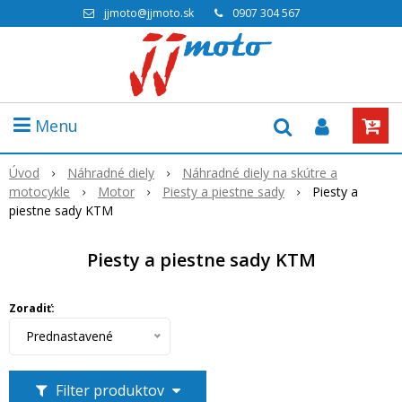
jjmoto@jjmoto.sk
0907 304 567
Menu
Úvod
Náhradné diely
Náhradné diely na skútre a
motocykle
Motor
Piesty a piestne sady
Piesty a
piestne sady KTM
Piesty a piestne sady KTM
Zoradiť:
Prednastavené
Filter produktov