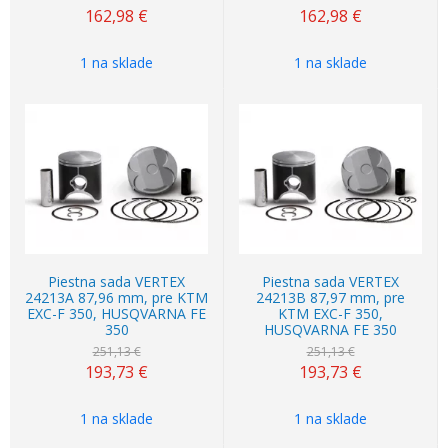
162,98
€
162,98
€
1 na sklade
1 na sklade
Akcia
-23%
Akcia
-23%
Piestna sada VERTEX
Piestna sada VERTEX
24213A 87,96 mm, pre KTM
24213B 87,97 mm, pre
EXC-F 350, HUSQVARNA FE
KTM EXC-F 350,
350
HUSQVARNA FE 350
251,13 €
251,13 €
193,73
€
193,73
€
1 na sklade
1 na sklade