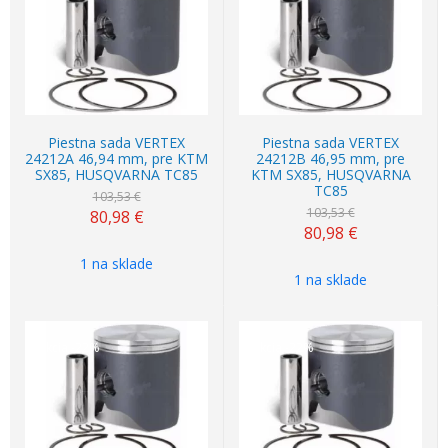
Piestna sada VERTEX
Piestna sada VERTEX
24212A 46,94 mm, pre KTM
24212B 46,95 mm, pre
SX85, HUSQVARNA TC85
KTM SX85, HUSQVARNA
TC85
103,53 €
103,53 €
80,98
€
80,98
€
1 na sklade
1 na sklade
Akcia
-22%
Akcia
-22%