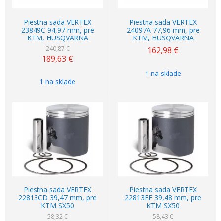
Piestna sada VERTEX
Piestna sada VERTEX
23849C 94,97 mm, pre
24097A 77,96 mm, pre
KTM, HUSQVARNA
KTM, HUSQVARNA
240,87 €
162,98
€
189,63
€
1 na sklade
1 na sklade
Akcia
-20%
Akcia
-20%
Piestna sada VERTEX
Piestna sada VERTEX
22813CD 39,47 mm, pre
22813EF 39,48 mm, pre
KTM SX50
KTM SX50
58,32 €
58,43 €