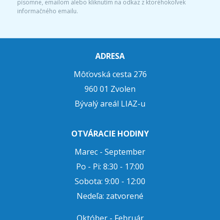
písomne, emailom alebo kliknutím na odkaz z ktoréhokoľvek
informačného emailu.
ADRESA
Môťovská cesta 276
960 01 Zvolen
Bývalý areál LIAZ-u
OTVÁRACIE HODINY
Marec - September
Po - Pi: 8:30 - 17:00
Sobota: 9:00 - 12:00
Nedeľa: zatvorené
Október - Február