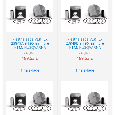
Akcia
-21%
Akcia
-21%
Piestna sada VERTEX
Piestna sada VERTEX
23849A 94,95 mm, pre
23849B 94,96 mm, pre
KTM, HUSQVARNA
KTM, HUSQVARNA
240,87 €
240,87 €
189,63
€
189,63
€
1 na sklade
1 na sklade
Akcia
-21%