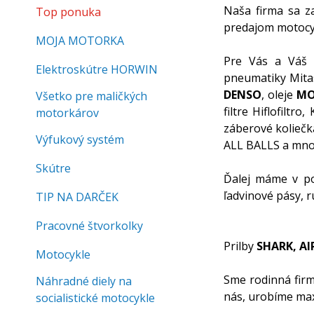
Naša firma sa z
Top ponuka
predajom motocyk
MOJA MOTORKA
Pre Vás a Váš 
Elektroskútre HORWIN
pneumatiky Mitas
DENSO
, oleje
MO
Všetko pre maličkých
filtre Hiflofilt
motorkárov
záberové koliečk
Výfukový systém
ALL BALLS a mno
Skútre
Ďalej máme v po
ľadvinové pásy, 
TIP NA DARČEK
Pracovné štvorkolky
Prilby
SHARK, AI
Motocykle
Sme rodinná firm
Náhradné diely na
nás, urobíme max
socialistické motocykle