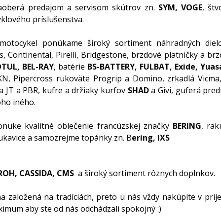
aoberá predajom a servisom skútrov zn.
SYM, VOGE
, št
lového príslušenstva.
motocykel ponúkame široký sortiment náhradných dielo
, Continental, Pirelli, Bridgestone, brzdové platničky a b
TUL, BEL-RAY
, batérie
BS-BATTERY, FULBAT, Exide, Yuas
ro, KN, Pipercross rukoväte Progrip a Domino, zrkadlá Vicma
a JT a PBR, kufre a držiaky kurfov
SHAD
a Givi, guferá pred
ho iného.
nuke kvalitné oblečenie francúzskej značky
BERING
, ra
rukavice a samozrejme topánky zn. B
ering, IXS
ROH, CASSIDA, CMS
a široký sortiment rôznych doplnkov.
a založená na tradíciách, preto u nás vždy nakúpite v prij
imum aby ste od nás odchádzali spokojný :)