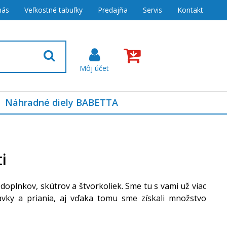
nás
Veľkostné tabuľky
Predajňa
Servis
Kontakt
Náhradné diely BABETTA
i
doplnkov, skútrov a štvorkoliek. Sme tu s vami už viac
davky a priania, aj vďaka tomu sme získali množstvo