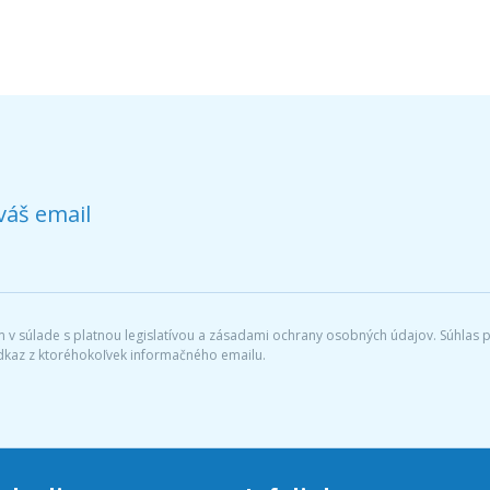
váš email
v súlade s platnou legislatívou a zásadami ochrany osobných údajov. Súhlas po
dkaz z ktoréhokoľvek informačného emailu.