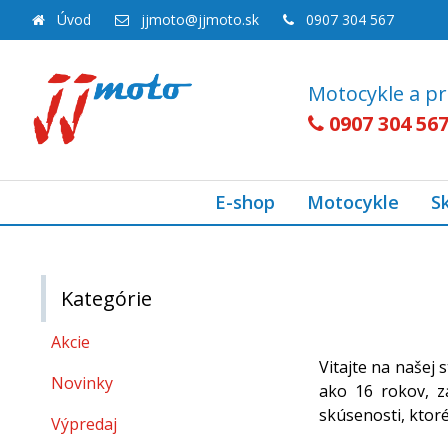
Úvod
jjmoto@jjmoto.sk
0907 304 567
Motocykle a pr
0907 304 56
E-shop
Motocykle
S
Kategórie
Akcie
Vitajte na našej 
Novinky
ako 16 rokov, z
skúsenosti, ktor
Výpredaj