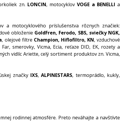
vorkoliek zn.
LONCIN
, motocyklov
VOGE a BENELLI
a
v a motocyklového príslušenstva rôznych značiek:
rzdové obloženie
GoldFren, Ferodo, SBS, sviečky NGK,
a
, olejové filtre
Champion, Hiflofiltro, KN
, vzduchové
, Far, smerovky, Vicma, Ecia, reťaze DID, EK, rozety a
ných vidlíc Ariette, celý sortiment produktov zn. Vicma,
kúskej značky
IXS
,
ALPINESTARS
, termoprádlo, kukly,
emnej rodinnej atmosfére. Preto neváhajte a navštívte