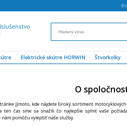
O 
íslušenstvo
7
kútre
Elektrické skútre HORWIN
Štvorkolky
O spoločnost
stránke JJmoto, kde nájdete široký sortiment motocyklových 
a ten čas sme sa snažili čo najlepšie splniť vaše požia
é nám pomôžu vylepšiť naše služby.