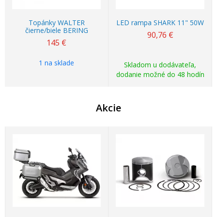
Topánky WALTER
LED rampa SHARK 11" 50W
čierne/biele BERING
90,76 €
145 €
1 na sklade
Skladom u dodávateľa,
dodanie možné do 48 hodín
Akcie
Akcia
-5%
Akcia
-24%