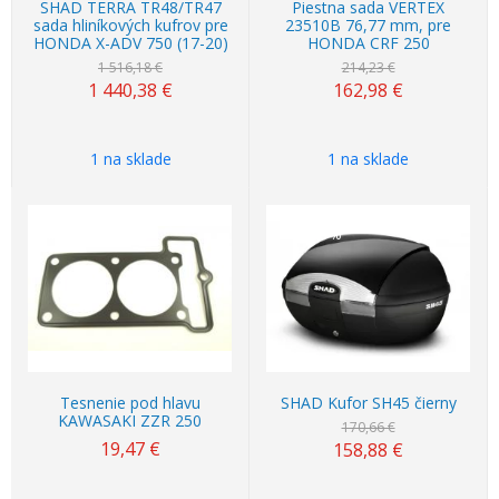
SHAD TERRA TR48/TR47
Piestna sada VERTEX
sada hliníkových kufrov pre
23510B 76,77 mm, pre
HONDA X-ADV 750 (17-20)
HONDA CRF 250
1 516,18 €
214,23 €
1 440,38 €
162,98 €
1 na sklade
1 na sklade
Akcia
Akcia
-7%
Tesnenie pod hlavu
SHAD Kufor SH45 čierny
KAWASAKI ZZR 250
170,66 €
19,47 €
158,88 €