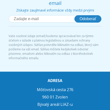
email
Získajte zaujímavé informácie vždy medzi prvými
Odoberať
Vaše osobné údaje (email) budeme spracovávať len za týmto
účelom v súlade s platnou legislatívou a zásadami ochrany
osobných údajov. Súhlas potvrdíte kliknutím na odkaz, ktorý vám
pošleme na váš email. Súhlas môžete kedykoľvek odvolať
písomne, emailom alebo kliknutím na odkaz z ktoréhokoľvek
informačného emailu.
ADRESA
Môťovská cesta 276
960 01 Zvolen
Bývalý areál LIAZ-u