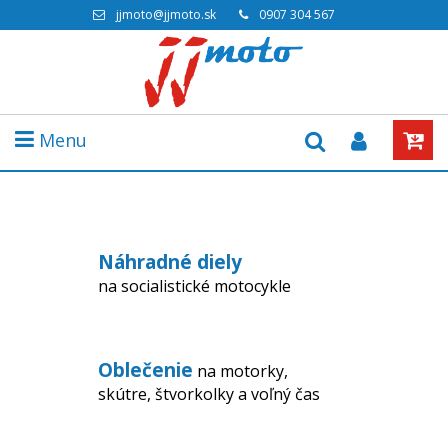
jjmoto@jjmoto.sk
0907 304 567
Menu
Náhradné diely
na socialistické motocykle
Oblečenie
na motorky,
skútre, štvorkolky a voľný čas