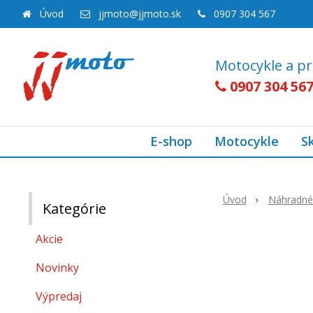
Úvod
jjmoto@jjmoto.sk
0907 304 567
Motocykle a pr
0907 304 56
E-shop
Motocykle
S
Úvod
Náhradné 
Kategórie
Akcie
Novinky
Výpredaj