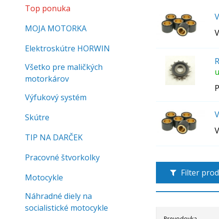
Top ponuka
V
MOJA MOTORKA
V
Elektroskútre HORWIN
R
Všetko pre maličkých
u
motorkárov
P
Výfukový systém
V
Skútre
V
TIP NA DARČEK
Pracovné štvorkolky
Filter pro
Motocykle
Náhradné diely na
socialistické motocykle
Prevodovka