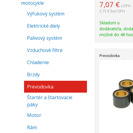
7,07
€
motocykle
s DPH
5,75 €
bez DPH
Výfukový systém
Skladom u
Elektrické diely
dodávateľa, doda
možné do 48 hod
Palivový systém
Vzduchové filtre
Prevodovka
Chladenie
Brzdy
Prevodovka
Štartér a štartovacie
páky
Motor
Rám