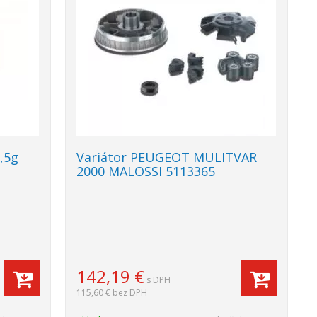
0,5g
Variátor PEUGEOT MULITVAR
2000 MALOSSI 5113365
142,19
€
s DPH
115,60 €
bez DPH