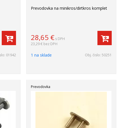
Prevodovka na minikros/dirtkros komplet
28,65
€
s DPH
23,29 €
bez DPH
1 na sklade
slo:
01942
Obj. čislo:
50251
Prevodovka