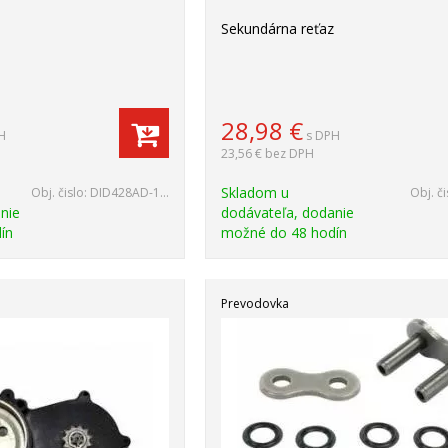
Sekundárna reťaz
28,98
€
H
s DPH
23,56 €
bez DPH
Skladom u
Obj. čislo:
DID428AD-136
Obj. či
nie
dodávateľa, dodanie
ín
možné do 48 hodín
Prevodovka