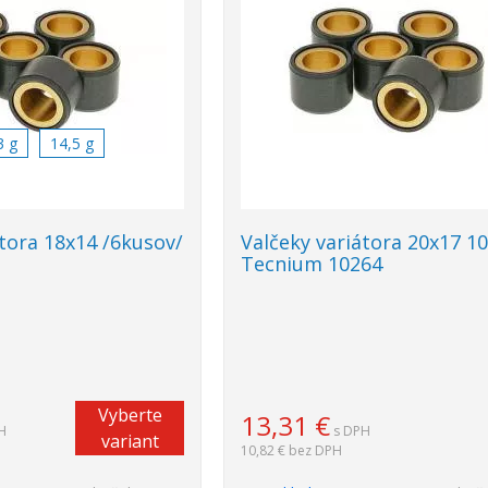
3 g
14,5 g
átora 18x14 /6kusov/
Valčeky variátora 20x17 1
Tecnium 10264
Vyberte
13,31
€
H
s DPH
variant
10,82 €
bez DPH