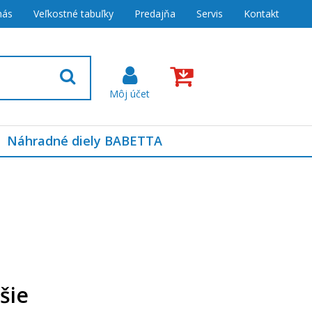
nás
Veľkostné tabuľky
Predajňa
Servis
Kontakt
Náhradné diely BABETTA
a
šie