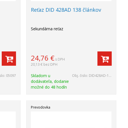
g
Reťaz DID 428AD 138 článkov
Sekundárna reťaz
24,76
€
s DPH
20,13 €
bez DPH
Skladom u
slo:
05097
Obj. čislo:
DID428AD-138
dodávateľa, dodanie
možné do 48 hodín
Prevodovka