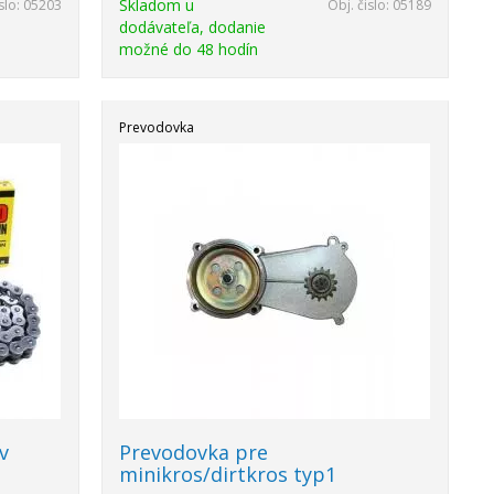
Skladom u
slo:
05203
Obj. čislo:
05189
dodávateľa, dodanie
možné do 48 hodín
Prevodovka
v
Prevodovka pre
minikros/dirtkros typ1