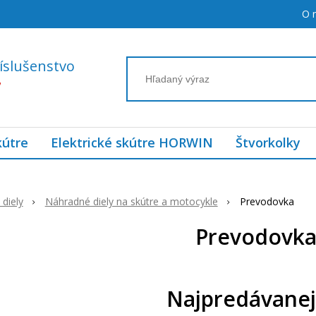
O 
íslušenstvo
7
kútre
Elektrické skútre HORWIN
Štvorkolky
diely
Náhradné diely na skútre a motocykle
Prevodovka
Prevodovk
Najpredávanej