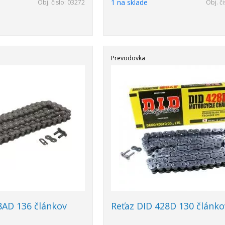
1 na sklade
Obj. čislo:
03272
Obj. či
Prevodovka
8AD 136 článkov
Reťaz DID 428D 130 článko