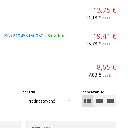
13,75 €
11,18 €
bez DPH
19,41 €
ub, BN/210435150050
-
Skladom
15,78 €
bez DPH
8,65 €
7,03 €
bez DPH
Zoradiť:
Zobrazenie:
Prednastavené
Prevodovka