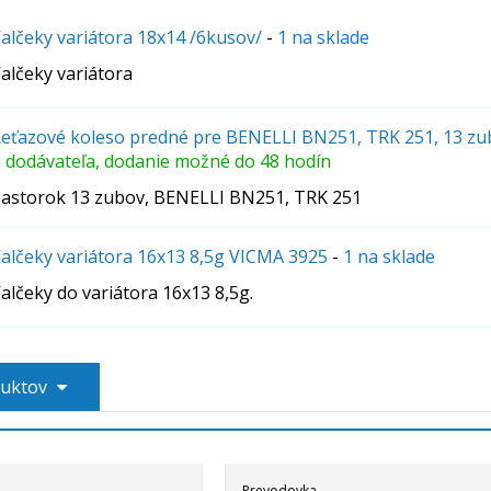
alčeky variátora 18x14 /6kusov/
-
1 na sklade
alčeky variátora
eťazové koleso predné pre BENELLI BN251, TRK 251, 13 z
 dodávateľa, dodanie možné do 48 hodín
astorok 13 zubov, BENELLI BN251, TRK 251
alčeky variátora 16x13 8,5g VICMA 3925
-
1 na sklade
alčeky do variátora 16x13 8,5g.
duktov
Prevodovka