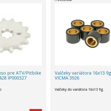
eso pre ATV/Pitbike
Valčeky variátora 16x13 9
 428 IP000327
VICMA 3926
o
Valčeky do variátora 16x13 9g.