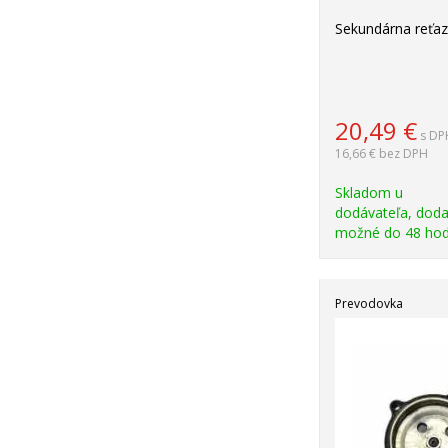
Sekundárna reťaz
20,49
€
s DP
16,66 €
bez DPH
Skladom u
dodávateľa, doda
možné do 48 hod
Prevodovka