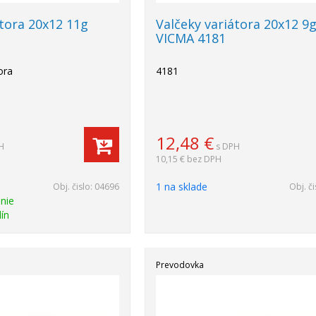
átora 20x12 11g
Valčeky variátora 20x12 9
VICMA 4181
ora
4181
12,48
€
H
s DPH
10,15 €
bez DPH
1 na sklade
Obj. čislo:
04696
Obj. či
nie
ín
Prevodovka