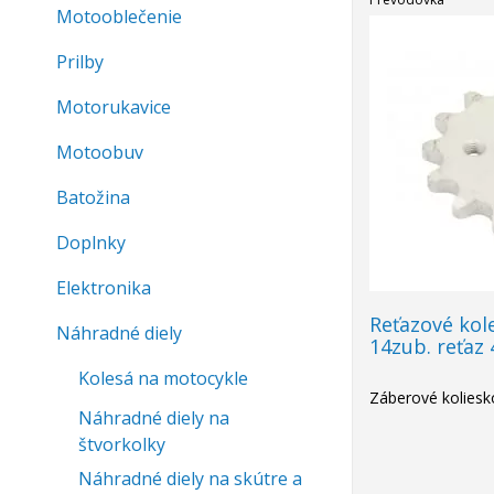
Motooblečenie
Prilby
Motorukavice
Motoobuv
Batožina
Doplnky
Elektronika
Reťazové kol
Náhradné diely
14zub. reťaz
Kolesá na motocykle
Záberové koliesk
Náhradné diely na
štvorkolky
Náhradné diely na skútre a