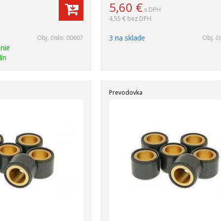
5,60
€
s DPH
4,55 €
bez DPH
3 na sklade
Obj. čislo:
00607
Obj. či
nie
ín
Prevodovka