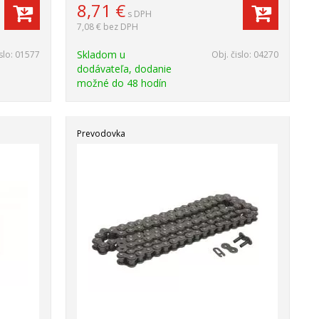
8,71
€
s DPH
7,08 €
bez DPH
Skladom u
slo:
01577
Obj. čislo:
04270
dodávateľa, dodanie
možné do 48 hodín
Prevodovka