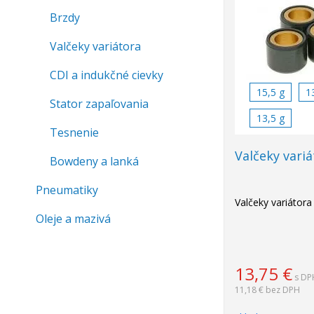
Brzdy
Valčeky variátora
CDI a indukčné cievky
15,5 g
1
Stator zapaľovania
13,5 g
Tesnenie
Valčeky vari
Bowdeny a lanká
Pneumatiky
Valčeky variátora
Oleje a mazivá
13,75
€
s DP
11,18 €
bez DPH