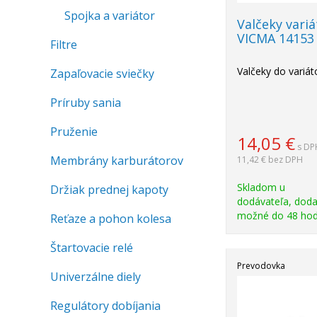
Spojka a variátor
Valčeky vari
VICMA 14153
Filtre
Valčeky do variát
Zapaľovacie sviečky
Príruby sania
Pruženie
14,05
€
s DP
Membrány karburátorov
11,42 €
bez DPH
Skladom u
Držiak prednej kapoty
dodávateľa, doda
možné do 48 hod
Reťaze a pohon kolesa
Štartovacie relé
Prevodovka
Univerzálne diely
Regulátory dobíjania