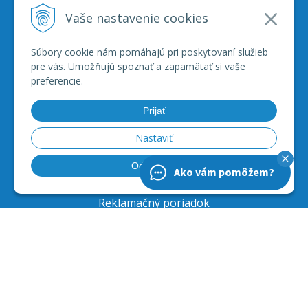
Vaše nastavenie cookies
e-mail:
jjmoto@jjmoto.sk
internetové objednávky:
Súbory cookie nám pomáhajú pri poskytovaní služieb
e-mail:
eshop@jjmoto.sk
pre vás. Umožňujú spoznať a zapamätať si vaše
preferencie.
Prijať
VŠETKO O NÁKUPE
Nastaviť
Obchodné podmienky
Ochrana osobných údajov
Odmietnuť
Ako vám pomôžem?
Prepravné podmienky
Reklamačný poriadok