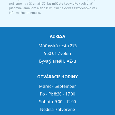
pošleme na váš email. Súhlas môžete kedykoľvek odvolať
písomne, emailom alebo kliknutím na odkaz z ktoréhokoľvek
informačného emailu.
ADRESA
Môťovská cesta 276
960 01 Zvolen
Bývalý areál LIAZ-u
OTVÁRACIE HODINY
Marec - September
Po - Pi: 8:30 - 17:00
Sobota: 9:00 - 12:00
Nedeľa: zatvorené