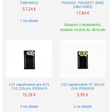
246040022
PIAGGIO, PEUGEOT (RMS
246010082)
57,24
€
17,84
€
1 na sklade
Skladom u dodávateľa,
dodanie možné do 48 hodín
CDI zapaľovanie pre ATV
CDI zapaľovanie 4T 50ccm
110,125ccm IP000419
GY6 IP000039
15,28
€
9,99
€
3 na sklade
2 na sklade