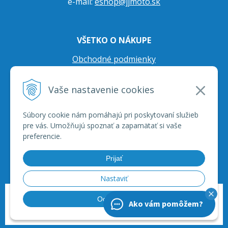
e-mail:
eshop@jjmoto.sk
VŠETKO O NÁKUPE
Obchodné podmienky
Ochrana osobných údajov
Vaše nastavenie cookies
Prepravné podmienky
Reklamačný poriadok
Súbory cookie nám pomáhajú pri poskytovaní služieb
pre vás. Umožňujú spoznať a zapamätať si vaše
preferencie.
Prijať
Nastaviť
© 2026 JJ Moto - skútre, štvorkolky, moto príslušenstvo, ich servis. •
tvorba
Odmietnuť
Ako vám pomôžem?
eshopu cez UNIobchod
,
webhosting
spoločnosti
WEBYGROUP