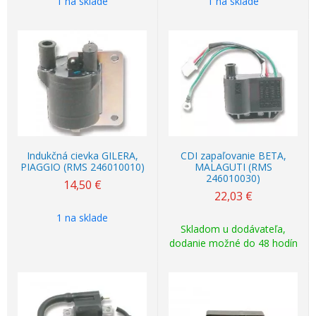
1 na sklade
1 na sklade
Indukčná cievka GILERA,
CDI zapaľovanie BETA,
PIAGGIO (RMS 246010010)
MALAGUTI (RMS
246010030)
14,50
€
22,03
€
1 na sklade
Skladom u dodávateľa,
dodanie možné do 48 hodín