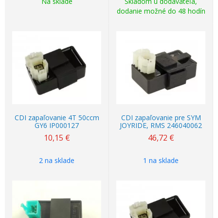
Na sklade
Skladom u dodávateľa,
dodanie možné do 48 hodín
CDI zapaľovanie 4T 50ccm
CDI zapaľovanie pre SYM
GY6 IP000127
JOYRIDE, RMS 246040062
10,15
€
46,72
€
2 na sklade
1 na sklade