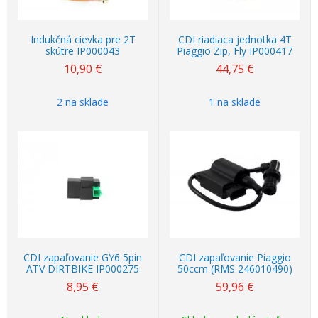
Indukčná cievka pre 2T
CDI riadiaca jednotka 4T
skútre IP000043
Piaggio Zip, Fly IP000417
10,90
€
44,75
€
2 na sklade
1 na sklade
Akcia
CDI zapaľovanie GY6 5pin
CDI zapaľovanie Piaggio
ATV DIRTBIKE IP000275
50ccm (RMS 246010490)
8,95
€
59,96
€