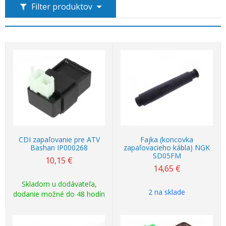
Filter produktov
CDI zapaľovanie pre ATV
Fajka (koncovka
Bashan IP000268
zapaľovacieho kábla) NGK
SD05FM
10,15
€
14,65
€
Skladom u dodávateľa,
2 na sklade
dodanie možné do 48 hodín