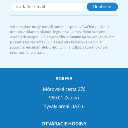
Odoberať
Vaše osobné údaje (email) budeme spracovávať len za týmto
účelom v súlade s platnou legislatívou a zásadami ochrany
osobných údajov. Súhlas potvrdíte kliknutím na odkaz, ktorý vám
pošleme na váš email. Súhlas môžete kedykoľvek odvolať
písomne, emailom alebo kliknutím na odkaz z ktoréhokoľvek
informačného emailu.
ADRESA
Môťovská cesta 276
960 01 Zvolen
Bývalý areál LIAZ-u
OTVÁRACIE HODINY