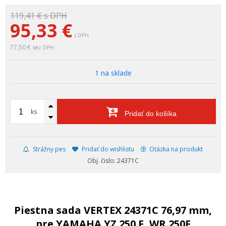
119,41 €
s DPH
95,33
€
s DPH
77,50 €
bez DPH
1 na sklade
ks
Pridať do košíka
Strážny pes
Pridať do wishlistu
Otázka na produkt
Obj. čislo: 24371C
Piestna sada VERTEX 24371C 76,97 mm,
pre YAMAHA YZ 250 F, WR 250F