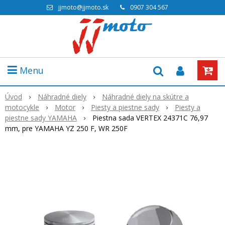
jjmoto@jjmoto.sk
0907 304 567
Menu
Úvod
Náhradné diely
Náhradné diely na skútre a
motocykle
Motor
Piesty a piestne sady
Piesty a
piestne sady YAMAHA
Piestna sada VERTEX 24371C 76,97
mm, pre YAMAHA YZ 250 F, WR 250F
Akcia
-20%