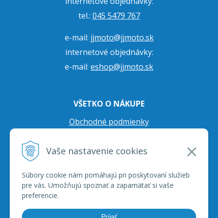
internetové objednávky:
tel.:
045 5479 767
e-mail:
jjmoto@jjmoto.sk
internetové objednávky:
e-mail:
eshop@jjmoto.sk
VŠETKO O NÁKUPE
Obchodné podmienky
Ochrana osobných údajov
Vaše nastavenie cookies
Prepravné podmienky
Reklamačný poriadok
Súbory cookie nám pomáhajú pri poskytovaní služieb
pre vás. Umožňujú spoznať a zapamätať si vaše
preferencie.
Prijať