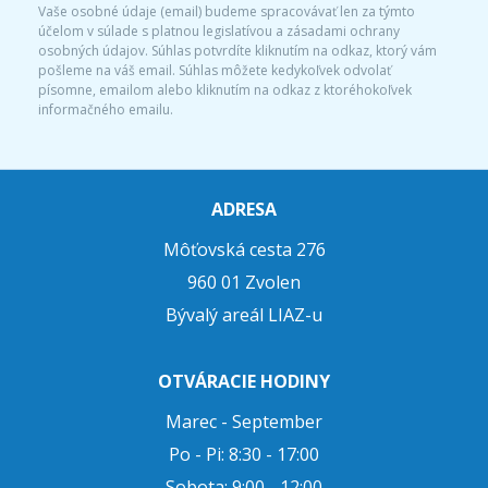
Vaše osobné údaje (email) budeme spracovávať len za týmto
účelom v súlade s platnou legislatívou a zásadami ochrany
osobných údajov. Súhlas potvrdíte kliknutím na odkaz, ktorý vám
pošleme na váš email. Súhlas môžete kedykoľvek odvolať
písomne, emailom alebo kliknutím na odkaz z ktoréhokoľvek
informačného emailu.
ADRESA
Môťovská cesta 276
960 01 Zvolen
Bývalý areál LIAZ-u
OTVÁRACIE HODINY
Marec - September
Po - Pi: 8:30 - 17:00
Sobota: 9:00 - 12:00