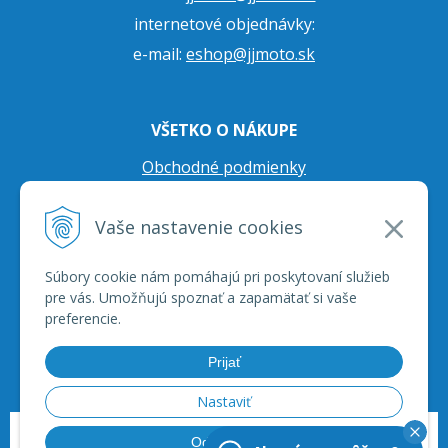
internetové objednávky:
e-mail:
eshop@jjmoto.sk
VŠETKO O NÁKUPE
Obchodné podmienky
Ochrana osobných údajov
Vaše nastavenie cookies
Prepravné podmienky
Reklamačný poriadok
Súbory cookie nám pomáhajú pri poskytovaní služieb
pre vás. Umožňujú spoznať a zapamätať si vaše
preferencie.
Prijať
Nastaviť
© 2026 JJ Moto - skútre, štvorkolky, moto príslušenstvo, ich servis. •
tvorba
Odmietnuť