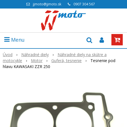
jjmoto@jjmoto.sk
0907 304 567
Menu
Úvod
Náhradné diely
Náhradné diely na skútre a
motocykle
Motor
Guferá, tesnenie
Tesnenie pod
hlavu KAWASAKI ZZR 250
Akcia