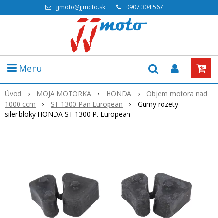
jjmoto@jjmoto.sk
0907 304 567
Menu
Úvod
MOJA MOTORKA
HONDA
Objem motora nad
1000 ccm
ST 1300 Pan European
Gumy rozety -
silenbloky HONDA ST 1300 P. European