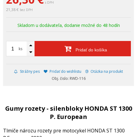
s DPH
21,38 €
bez DPH
Skladom u dodávateľa, dodanie možné do 48 hodín
ks
Pridať do košíka
Strážny pes
Pridať do wishlistu
Otázka na produkt
Obj. čislo: RWD-116
Gumy rozety - silenbloky HONDA ST 1300
P. European
Tlmiče nározu rozety pre motocykel HONDA ST 1300