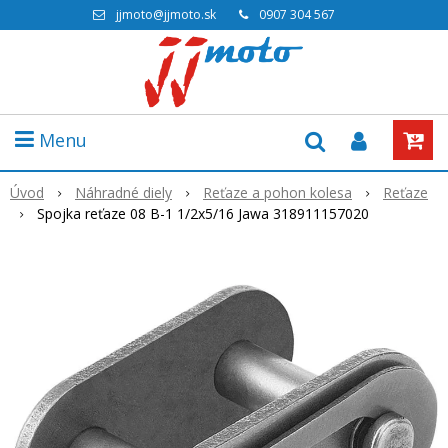
jjmoto@jjmoto.sk
0907 304 567
Menu
Úvod
Náhradné diely
Reťaze a pohon kolesa
Reťaze
Spojka reťaze 08 B-1 1/2x5/16 Jawa 318911157020