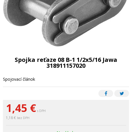
Spojka reťaze 08 B-1 1/2x5/16 Jawa
318911157020
Spojovací článok
1,45
€
s DPH
1,18 €
bez DPH