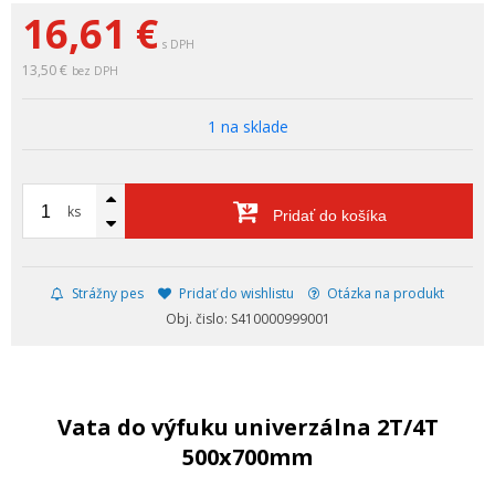
16,61
€
s DPH
13,50 €
bez DPH
1 na sklade
ks
Pridať do košíka
Strážny pes
Pridať do wishlistu
Otázka na produkt
Obj. čislo: S410000999001
Vata do výfuku univerzálna 2T/4T
500x700mm