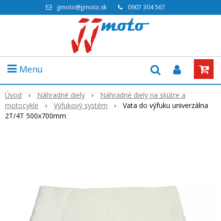
jjmoto@jjmoto.sk
0907 304 567
Menu
Úvod
Náhradné diely
Náhradné diely na skútre a
motocykle
Výfukový systém
Vata do výfuku univerzálna
2T/4T 500x700mm