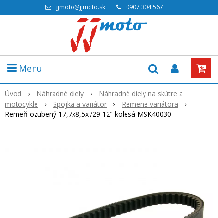
jjmoto@jjmoto.sk
0907 304 567
Menu
Úvod
Náhradné diely
Náhradné diely na skútre a
motocykle
Spojka a variátor
Remene variátora
Remeň ozubený 17,7x8,5x729 12" kolesá MSK40030