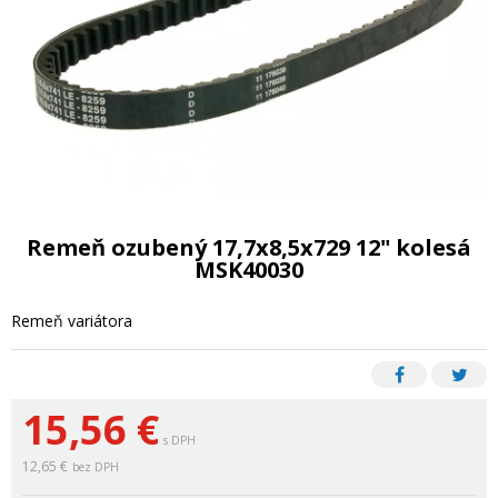
Remeň ozubený 17,7x8,5x729 12" kolesá
MSK40030
Remeň variátora
15,56
€
s DPH
12,65 €
bez DPH