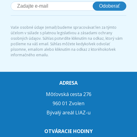
Odoberať
Vaše osobné údaje (email) budeme spracovávať len za týmto
účelom v súlade s platnou legislatívou a zásadami ochrany
osobných údajov. Súhlas potvrdíte kliknutím na odkaz, ktorý vám
pošleme na váš email. Súhlas môžete kedykoľvek odvolať
písomne, emailom alebo kliknutím na odkaz z ktoréhokoľvek
informačného emailu.
ADRESA
Môťovská cesta 276
960 01 Zvolen
Bývalý areál LIAZ-u
OTVÁRACIE HODINY