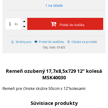
1 na sklade
ks
Pridať do košíka
Strážny pes
Pridať do wishlistu
Otázka na produkt
Obj. čislo: 01425
Remeň ozubený 17,7x8,5x729 12" kolesá
MSK40030
Remeň pre čínske skútre 50ccm s 12"kolesami
Súvisiace produkty