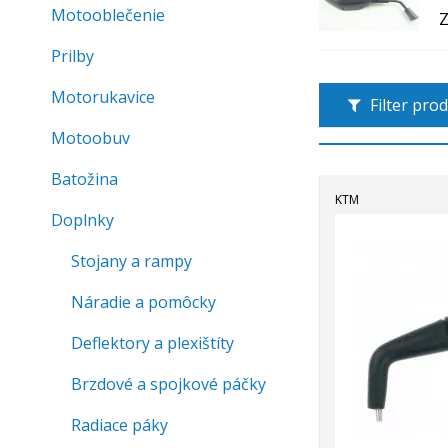
Motooblečenie
Z
Prilby
Motorukavice
Filter pro
Motoobuv
Batožina
KTM
Doplnky
Stojany a rampy
Náradie a pomôcky
Deflektory a plexištíty
Brzdové a spojkové páčky
Radiace páky