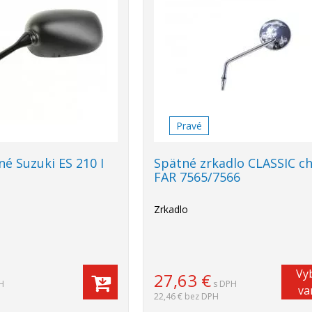
Pravé
né Suzuki ES 210 I
Spätné zrkadlo CLASSIC c
FAR 7565/7566
Zrkadlo
Vy
27,63
€
H
s DPH
va
22,46 €
bez DPH