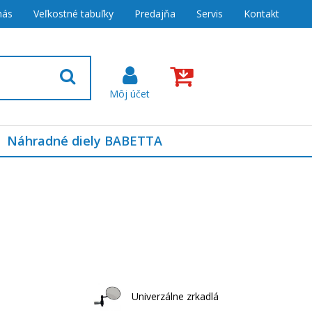
nás
Veľkostné tabuľky
Predajňa
Servis
Kontakt
Náhradné diely BABETTA
Univerzálne zrkadlá