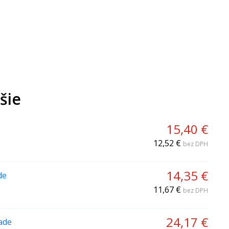
šie
15,40 €
12,52 €
bez DPH
14,35 €
de
11,67 €
bez DPH
24,17 €
ade