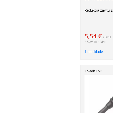
Redukcia závitu z
5,54
€
s DPH
4,50 €
bez DPH
1 na sklade
Zrkadlá FAR