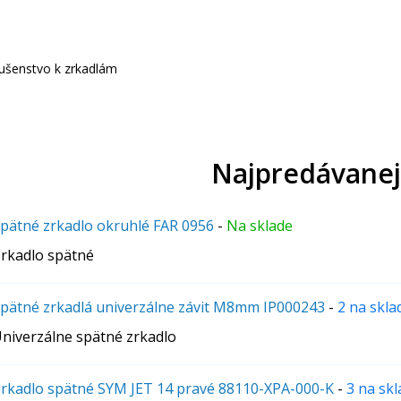
lušenstvo k zrkadlám
Najpredávanej
pätné zrkadlo okruhlé FAR 0956
-
Na sklade
rkadlo spätné
pätné zrkadlá univerzálne závit M8mm IP000243
-
2 na skla
niverzálne spätné zrkadlo
rkadlo spätné SYM JET 14 pravé 88110-XPA-000-K
-
3 na skl