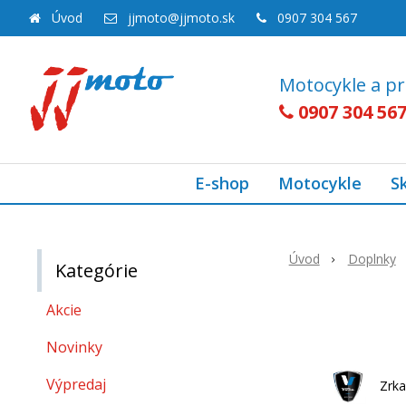
Úvod
jjmoto@jjmoto.sk
0907 304 567
Motocykle a pr
0907 304 56
E-shop
Motocykle
S
Úvod
Doplnky
Kategórie
Akcie
Novinky
Výpredaj
Zrka