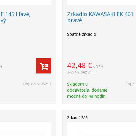
 145 I ľavé,
Zrkadlo KAWASAKI EK 461
avý
pravé
Spätné zrkadlo
42,48
€
H
s DPH
34,54 €
bez DPH
Skladom u
Obj. čislo:
05213
Obj. či
dodávateľa, dodanie
možné do 48 hodín
Zrkadlá FAR