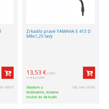
l
Zrkadlo pravé YAMAHA E 413 D
M8x1,25 ľavý
13,53
€
s DPH
11 €
bez DPH
Skladom u
slo:
03515
Obj. čislo:
05242
dodávateľa, dodanie
možné do 48 hodín