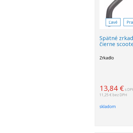
Ľavé
Pr
Spätné zrkad
čierne scoot
Zrkadlo
13,84
€
s DP
11,25 €
bez DPH
skladom