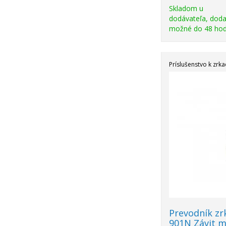
Skladom u
dodávateľa, doda
možné do 48 hod
Príslušenstvo k zrk
Prevodník zr
901N Závit m