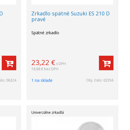
 D
Zrkadlo spätné Suzuki ES 210 D
pravé
Spätné zrkadlo
23,22
€
s DPH
18,88 €
bez DPH
1 na sklade
slo:
06324
Obj. čislo:
02356
Univerzálne zrkadlá