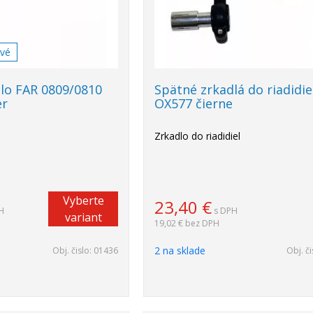
avé
lo FAR 0809/0810
Spätné zrkadlá do riadidie
er
OX577 čierne
Zrkadlo do riadidiel
Vyberte
23,40
€
H
s DPH
variant
19,02 €
bez DPH
2 na sklade
Obj. čislo:
01436
Obj. či