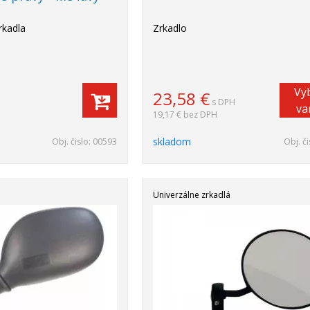
rkadla
Zrkadlo
Vy
23,58
€
s DPH
va
19,17 €
bez DPH
skladom
Obj. čislo:
00593
Obj. či
Univerzálne zrkadlá