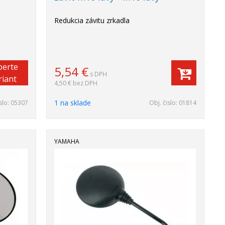
Redukcia závitu zrkadla
berte
5,54
€
s DPH
riant
4,50 €
bez DPH
1 na sklade
slo:
05307
Obj. čislo:
01814
YAMAHA