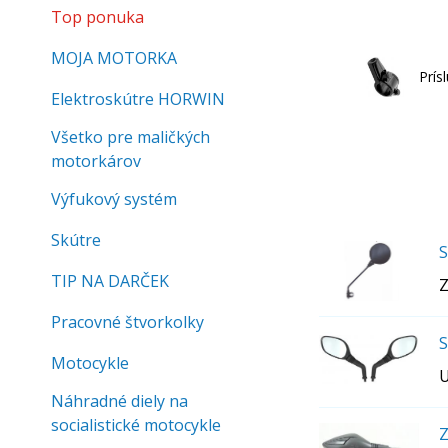
Top ponuka
MOJA MOTORKA
Prís
Elektroskútre HORWIN
Všetko pre maličkých
motorkárov
Výfukový systém
Skútre
S
TIP NA DARČEK
Z
Pracovné štvorkolky
S
Motocykle
U
Náhradné diely na
socialistické motocykle
Z