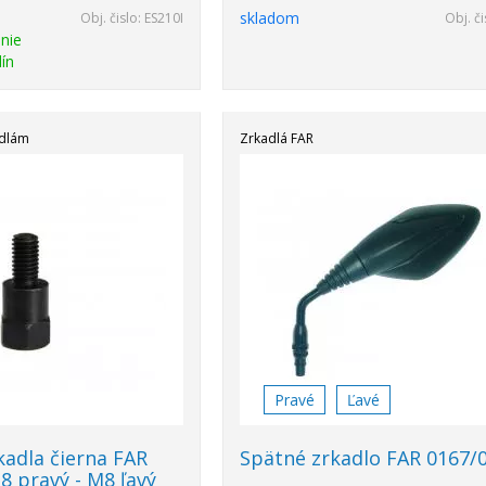
skladom
Obj. čislo:
ES210I
Obj. či
nie
ín
adlám
Zrkadlá FAR
Pravé
Ľavé
kadla čierna FAR
Spätné zrkadlo FAR 0167/
8 pravý - M8 ľavý