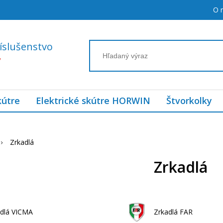
O 
íslušenstvo
7
kútre
Elektrické skútre HORWIN
Štvorkolky
Zrkadlá
Zrkadlá
dlá VICMA
Zrkadlá FAR