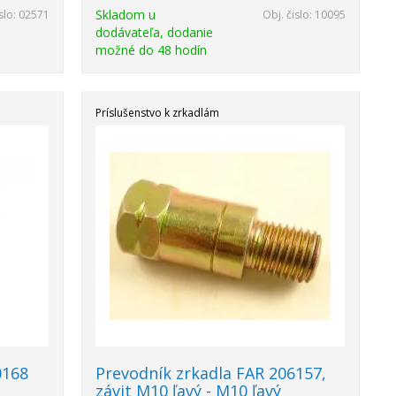
Skladom u
slo:
02571
Obj. čislo:
10095
dodávateľa, dodanie
možné do 48 hodín
Príslušenstvo k zrkadlám
0168
Prevodník zrkadla FAR 206157,
závit M10 ľavý - M10 ľavý