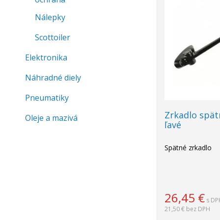
Nálepky
Scottoiler
Elektronika
Náhradné diely
Pneumatiky
Zrkadlo spät
Oleje a mazivá
ľavé
Spätné zrkadlo
26,45
€
s DP
21,50 €
bez DPH