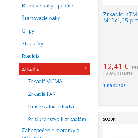
Brzdové páky - pedále
Zrkadlo KTM E
Štartovacie páky
M10x1,25 pr
Gripy
Stupačky
Riadidlá
12,41
€
s DP
Zrkadlá
10,09 €
bez DPH
Zrkadlá VICMA
1 na sklade
Zrkadlá FAR
Univerzálne zrkadlá
Príslušenstvo k zrkadlám
SUZUKI
Zabezpečenie motorky a
ochrana