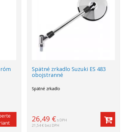
hróm
Spätné zrkadlo Suzuki ES 483
obojstranné
Spätné zrkadlo
berte
26,49
€
s DPH
riant
21,54 €
bez DPH