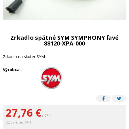
Zrkadlo spätné SYM SYMPHONY ľavé
88120-XPA-000
Zrkadlo na skúter SYM
Výrobca:
27,76
€
s DPH
22,57 €
bez DPH