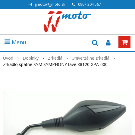
jjmoto@jjmoto.sk
0907 304 567
Menu
Úvod
Doplnky
Zrkadlá
Univerzálne zrkadlá
Zrkadlo spätné SYM SYMPHONY ľavé 88120-XPA-000