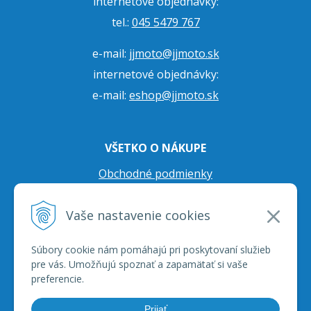
internetové objednávky:
tel.:
045 5479 767
e-mail:
jjmoto@jjmoto.sk
internetové objednávky:
e-mail:
eshop@jjmoto.sk
VŠETKO O NÁKUPE
Obchodné podmienky
Ochrana osobných údajov
Vaše nastavenie cookies
Prepravné podmienky
Reklamačný poriadok
Súbory cookie nám pomáhajú pri poskytovaní služieb
pre vás. Umožňujú spoznať a zapamätať si vaše
preferencie.
Prijať