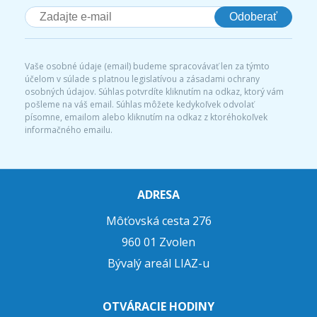
Odoberať
Vaše osobné údaje (email) budeme spracovávať len za týmto
účelom v súlade s platnou legislatívou a zásadami ochrany
osobných údajov. Súhlas potvrdíte kliknutím na odkaz, ktorý vám
pošleme na váš email. Súhlas môžete kedykoľvek odvolať
písomne, emailom alebo kliknutím na odkaz z ktoréhokoľvek
informačného emailu.
ADRESA
Môťovská cesta 276
960 01 Zvolen
Bývalý areál LIAZ-u
OTVÁRACIE HODINY