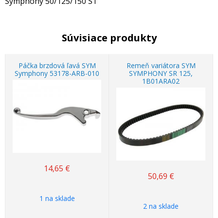
Symphony 50/125/150 ST
Súvisiace produkty
Páčka brzdová ľavá SYM
Remeň variátora SYM
Symphony 53178-ARB-010
SYMPHONY SR 125,
1B01ARA02
14,65
€
50,69
€
1 na sklade
2 na sklade