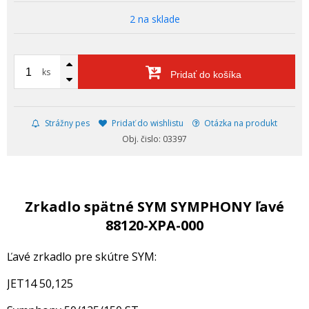
2 na sklade
ks
Pridať do košíka
Strážny pes
Pridať do wishlistu
Otázka na produkt
Obj. čislo: 03397
Zrkadlo spätné SYM SYMPHONY ľavé
88120-XPA-000
Ľavé zrkadlo pre skútre SYM:
JET14 50,125