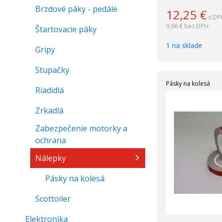
Brzdové páky - pedále
12,25
€
s DP
9,96 €
bez DPH
Štartovacie páky
1 na sklade
Gripy
Stupačky
Pásky na kolesá
Riadidlá
Zrkadlá
Zabezpečenie motorky a
ochrana
Nálepky
Pásky na kolesá
Scottoiler
Elektronika