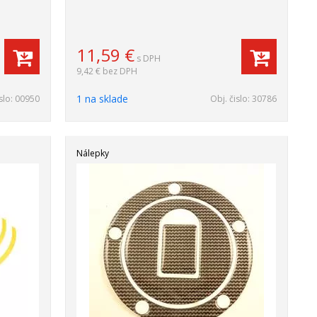
11,59
€
s DPH
9,42 €
bez DPH
1 na sklade
slo:
00950
Obj. čislo:
30786
Nálepky