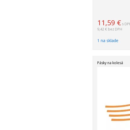
11,59
€
s DP
9,42 €
bez DPH
1 na sklade
Pásky na kolesá