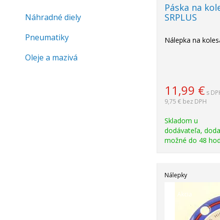
Páska na kol
SRPLUS
Náhradné diely
Pneumatiky
Nálepka na koles
Oleje a mazivá
11,99
€
s DP
9,75 €
bez DPH
Skladom u
dodávateľa, doda
možné do 48 hod
Nálepky
Akcia