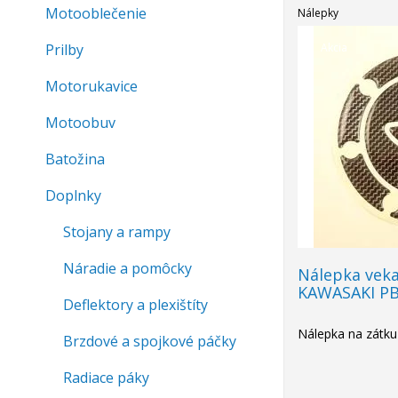
Motooblečenie
Nálepky
Prilby
Akcia
Motorukavice
Motoobuv
Batožina
Doplnky
Stojany a rampy
Náradie a pomôcky
Nálepka vek
KAWASAKI P
Deflektory a plexištíty
Nálepka na zátku
Brzdové a spojkové páčky
Radiace páky