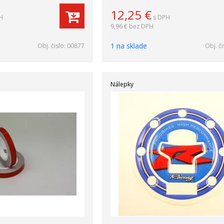
12,25
€
H
s DPH
9,96 €
bez DPH
1 na sklade
Obj. čislo:
00877
Obj. či
Nálepky