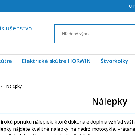
O 
íslušenstvo
7
kútre
Elektrické skútre HORWIN
Štvorkolky
Nálepky
Nálepky
irokú ponuku nálepiek, ktoré dokonale doplnia vzhľad vášh
álepky nájdete kvalitné nálepky na nádrž motocykla, vrátan