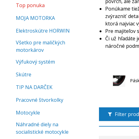
povrch, ale zá
Top ponuka
Ponúkame tiež
zvýrazniť det
MOJA MOTORKA
ktorá najviac 
Elektroskútre HORWIN
Pre majiteľov
Či už hľadáte 
Všetko pre maličkých
náročné podmie
motorkárov
Výfukový systém
Skútre
Pásk
TIP NA DARČEK
Pracovné štvorkolky
Motocykle
Filter pro
Náhradné diely na
socialistické motocykle