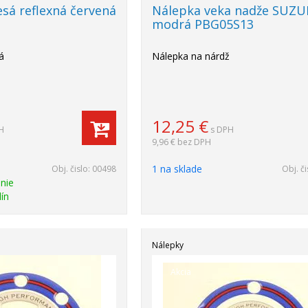
esá reflexná červená
Nálepka veka nadže SUZU
modrá PBG05S13
á
Nálepka na nárdž
12,25
€
H
s DPH
9,96 €
bez DPH
1 na sklade
Obj. čislo:
00498
Obj. či
nie
ín
Nálepky
Akcia