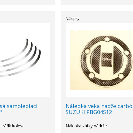
Nálepky
Akcia
esá samolepiaci
Nálepka veka nadže carb
"
SUZUKI PBG04S12
 ráfik kolesa
Nálepka zátky nádrže