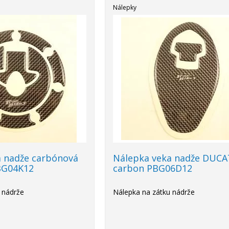
Nálepky
a nadže carbónová
Nálepka veka nadže DUCA
BG04K12
carbon PBG06D12
 nádrže
Nálepka na zátku nádrže