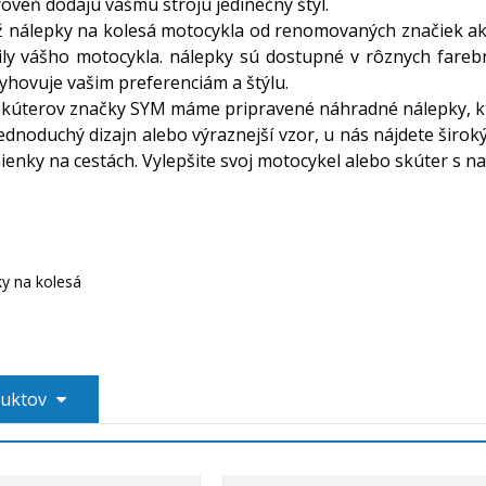
roveň dodajú vášmu stroju jedinečný štýl.
 nálepky na kolesá motocykla od renomovaných značiek a
aily vášho motocykla. nálepky sú dostupné v rôznych fareb
vyhovuje vašim preferenciám a štýlu.
 skúterov značky SYM máme pripravené náhradné nálepky, k
jednoduchý dizajn alebo výraznejší vzor, u nás nájdete široký
nky na cestách. Vylepšite svoj motocykel alebo skúter s na
y na kolesá
duktov