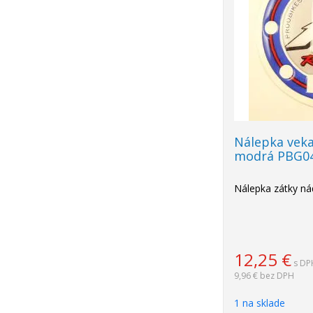
Nálepka vek
modrá PBG0
Nálepka zátky ná
12,25
€
s DP
9,96 €
bez DPH
1 na sklade