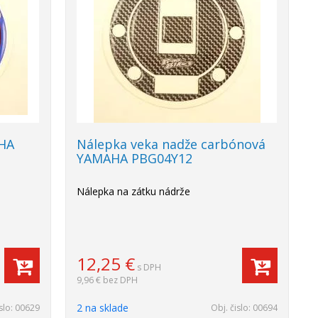
AHA
Nálepka veka nadže carbónová
YAMAHA PBG04Y12
Nálepka na zátku nádrže
12,25
€
s DPH
9,96 €
bez DPH
2 na sklade
slo:
00629
Obj. čislo:
00694