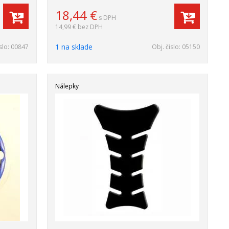
18,44
€
s DPH
14,99 €
bez DPH
1 na sklade
slo:
00847
Obj. čislo:
05150
Nálepky