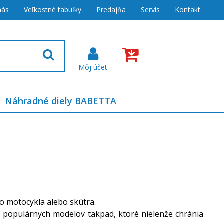
nás
Veľkostné tabuľky
Predajňa
Servis
Kontakt
Náhradné diely BABETTA
o motocykla alebo skútra.
e populárnych modelov takpad, ktoré nielenže chránia