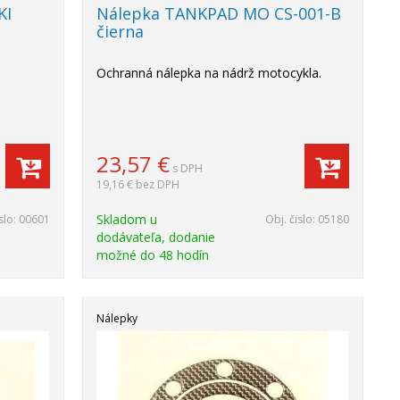
KI
Nálepka TANKPAD MO CS-001-B
čierna
Ochranná nálepka na nádrž motocykla.
23,57
€
s DPH
19,16 €
bez DPH
Skladom u
slo:
00601
Obj. čislo:
05180
dodávateľa, dodanie
možné do 48 hodín
Nálepky