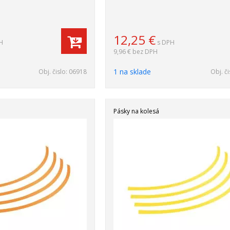
12,25
€
H
s DPH
9,96 €
bez DPH
1 na sklade
Obj. čislo:
06918
Obj. či
Pásky na kolesá