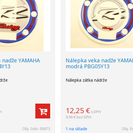
a nadže YAMAHA
Nálepka veka nadže YAM
4Y13
modrá PBG05Y13
drže
Nálepka zátka nádrže
12,25
€
H
s DPH
9,96 €
bez DPH
1 na sklade
Obj. čislo:
00673
Obj. či