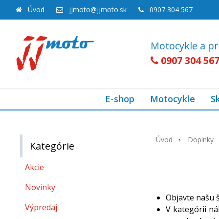
Úvod
jjmoto@jjmoto.sk
0907 304 567
Motocykle a pr
0907 304 56
E-shop
Motocykle
S
Úvod
Doplnky
Kategórie
Akcie
Novinky
Objavte našu š
Výpredaj
V kategórii n