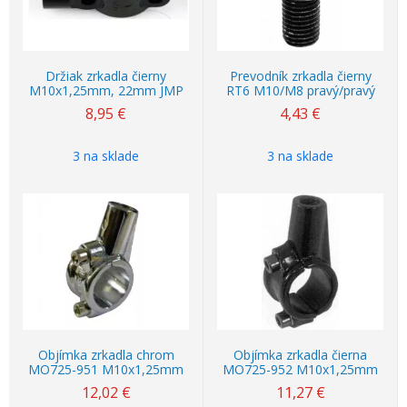
Držiak zrkadla čierny
Prevodník zrkadla čierny
M10x1,25mm, 22mm JMP
RT6 M10/M8 pravý/pravý
8,95
€
4,43
€
3 na sklade
3 na sklade
Objímka zrkadla chrom
Objímka zrkadla čierna
MO725-951 M10x1,25mm
MO725-952 M10x1,25mm
12,02
€
11,27
€