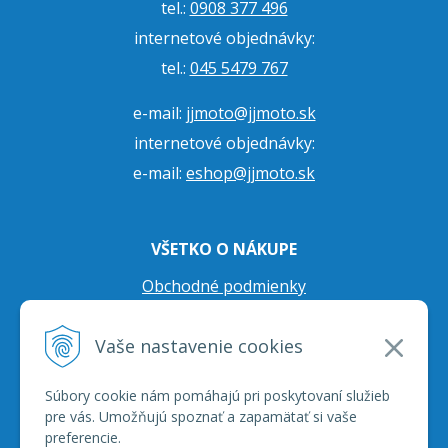
tel.:
0908 377 496
internetové objednávky:
tel.:
045 5479 767
e-mail:
jjmoto@jjmoto.sk
internetové objednávky:
e-mail:
eshop@jjmoto.sk
VŠETKO O NÁKUPE
Obchodné podmienky
Ochrana osobných údajov
Vaše nastavenie cookies
Prepravné podmienky
Reklamačný poriadok
Súbory cookie nám pomáhajú pri poskytovaní služieb
pre vás. Umožňujú spoznať a zapamätať si vaše
preferencie.