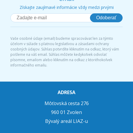
Získajte zaujímavé informácie vždy medzi prvými
Odoberať
Vaše osobné údaje (email) budeme spracovávať len za týmto
účelom v súlade s platnou legislatívou a zásadami ochrany
osobných údajov. Súhlas potvrdíte kliknutím na odkaz, ktorý vám
pošleme na váš email. Súhlas môžete kedykoľvek odvolať
písomne, emailom alebo kliknutím na odkaz z ktoréhokoľvek
informačného emailu.
ADRESA
Môťovská cesta 276
960 01 Zvolen
Bývalý areál LIAZ-u