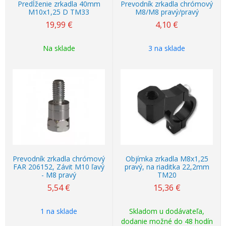
Predĺženie zrkadla 40mm
Prevodník zrkadla chrómový
M10x1,25 D TM33
M8/M8 pravý/pravý
19,99
€
4,10
€
Na sklade
3 na sklade
Prevodník zrkadla chrómový
Objímka zrkadla M8x1,25
FAR 206152, Závit M10 ľavý
pravý, na riaditka 22,2mm
- M8 pravý
TM20
5,54
€
15,36
€
1 na sklade
Skladom u dodávateľa,
dodanie možné do 48 hodín