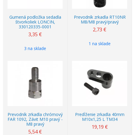
Gumená podložka sedadla
Prevodník zrkadla RT10NR
štvorkoliek LONCIN,
M8/M8 pravý/pravý
330120335-0001
2,73
€
3,35
€
1 na sklade
3 na sklade
Prevodník zrkadla chrómový
Predĺženie zrkadla 40mm
FAR 1092, Závit M10 pravý -
M10x1,25 L TM34
M8 pravý
19,19
€
5,54
€