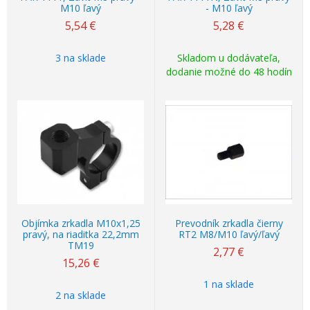
M10 ľavý
- M10 ľavý
5,54
€
5,28
€
3 na sklade
Skladom u dodávateľa,
dodanie možné do 48 hodín
Objímka zrkadla M10x1,25
Prevodník zrkadla čierny
pravý, na riaditka 22,2mm
RT2 M8/M10 ľavý/ľavý
TM19
2,77
€
15,26
€
1 na sklade
2 na sklade