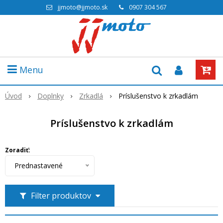
jjmoto@jjmoto.sk
0907 304 567
Menu
Úvod
Doplnky
Zrkadlá
Príslušenstvo k zrkadlám
Príslušenstvo k zrkadlám
Zoradiť:
Prednastavené
Filter produktov