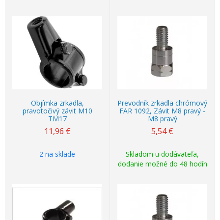
Objímka zrkadla,
Prevodník zrkadla chrómový
pravotočivý závit M10
FAR 1092, Závit M8 pravý -
TM17
M8 pravý
11,96
€
5,54
€
2 na sklade
Skladom u dodávateľa,
dodanie možné do 48 hodín