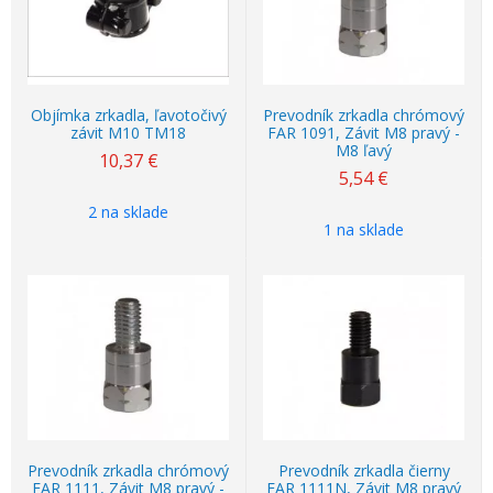
Objímka zrkadla, ľavotočivý
Prevodník zrkadla chrómový
závit M10 TM18
FAR 1091, Závit M8 pravý -
M8 ľavý
10,37
€
5,54
€
2 na sklade
1 na sklade
Prevodník zrkadla chrómový
Prevodník zrkadla čierny
FAR 1111, Závit M8 pravý -
FAR 1111N, Závit M8 pravý