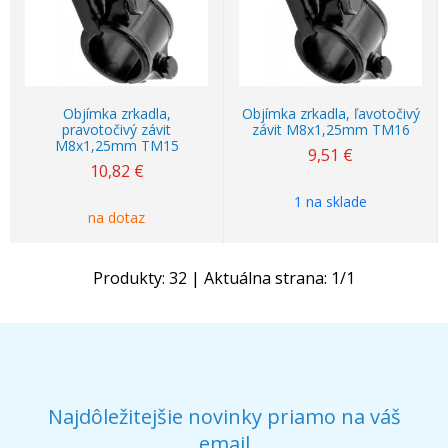
Objímka zrkadla,
Objímka zrkadla, ľavotočivý
pravotočivý závit
závit M8x1,25mm TM16
M8x1,25mm TM15
9,51
€
10,82
€
1 na sklade
na dotaz
Produkty:
32
| Aktuálna strana:
1
/
1
Najdôležitejšie novinky priamo na váš
email