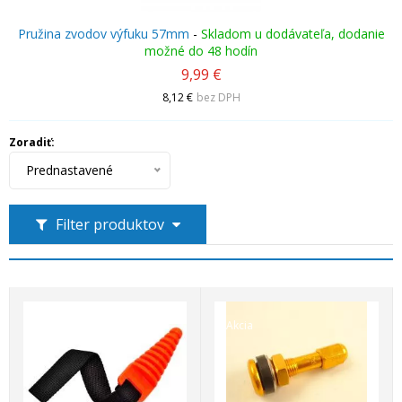
Pružina zvodov výfuku 57mm
-
Skladom u dodávateľa, dodanie
možné do 48 hodín
9,99 €
8,12 €
bez DPH
Zoradiť:
Prednastavené
Filter produktov
Akcia
Akcia