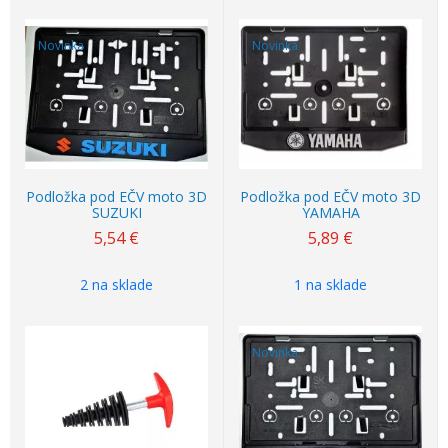
Novinka
Novinka
Podložka pod EČV moto 3D
Podložka pod EČV moto 3D
SUZUKI
YAMAHA
5,54
€
5,89
€
2 na sklade
1 na sklade
Novinka