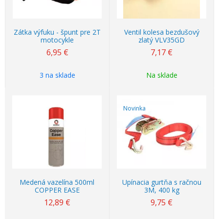
Zátka výfuku - špunt pre 2T
Ventil kolesa bezdušový
motocykle
zlatý VLV35GD
6,95
€
7,17
€
3 na sklade
Na sklade
Novinka
Medená vazelína 500ml
Upínacia gurtňa s račnou
COPPER EASE
3M, 400 kg
12,89
€
9,75
€