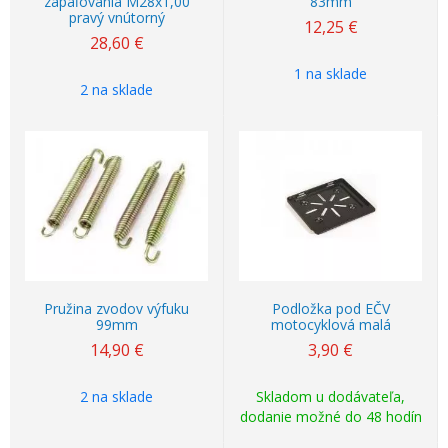
zapaľovania M28x1,00
83mm
pravý vnútorný
12,25
€
28,60
€
1 na sklade
2 na sklade
Pružina zvodov výfuku
Podložka pod EČV
99mm
motocyklová malá
14,90
€
3,90
€
2 na sklade
Skladom u dodávateľa,
dodanie možné do 48 hodín