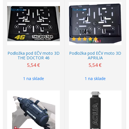
Novinka
Novinka
100%
Podložka pod EČV moto 3D
Podložka pod EČV moto 3D
THE DOCTOR 46
APRILIA
5,54
€
5,54
€
1 na sklade
1 na sklade