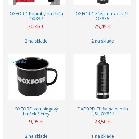
OXFORD Popruhy na fľašu
OXFORD Fľaša na vodu 1L
OX837
OX836
20,45
€
25,45
€
2 na sklade
2 na sklade
Novinka
OXFORD kempingový
OXFORD Fľaša na benzín
hrnček čierny
1,5L OX834
9,95
€
23,50
€
2 na sklade
1 na sklade