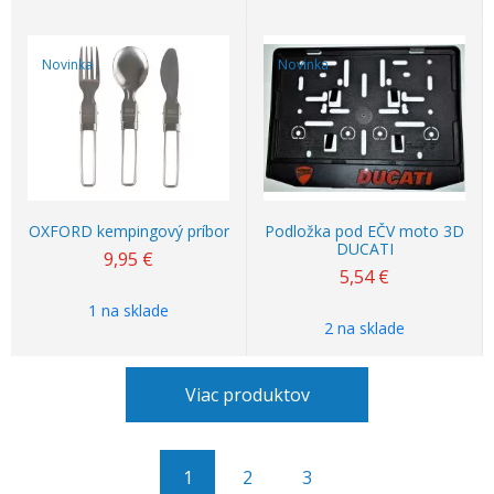
Novinka
Novinka
OXFORD kempingový príbor
Podložka pod EČV moto 3D
DUCATI
9,95
€
5,54
€
1 na sklade
2 na sklade
Viac produktov
1
2
3