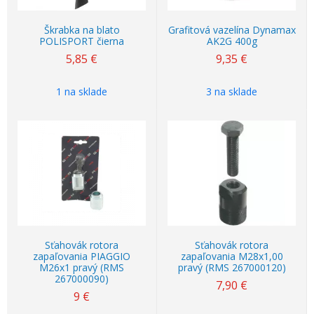
Škrabka na blato
Grafitová vazelína Dynamax
POLISPORT čierna
AK2G 400g
5,85
€
9,35
€
1 na sklade
3 na sklade
Sťahovák rotora
Sťahovák rotora
zapaľovania PIAGGIO
zapaľovania M28x1,00
M26x1 pravý (RMS
pravý (RMS 267000120)
267000090)
7,90
€
9
€