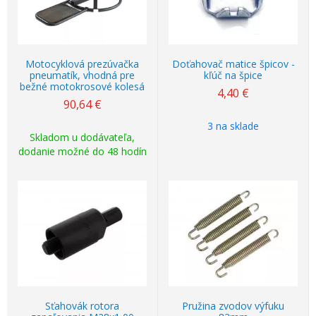
Motocyklová prezúvačka
Doťahovač matice špicov -
pneumatík, vhodná pre
kľúč na špice
bežné motokrosové kolesá
4,40
€
90,64
€
3 na sklade
Skladom u dodávateľa,
dodanie možné do 48 hodín
Sťahovák rotora
Pružina zvodov výfuku