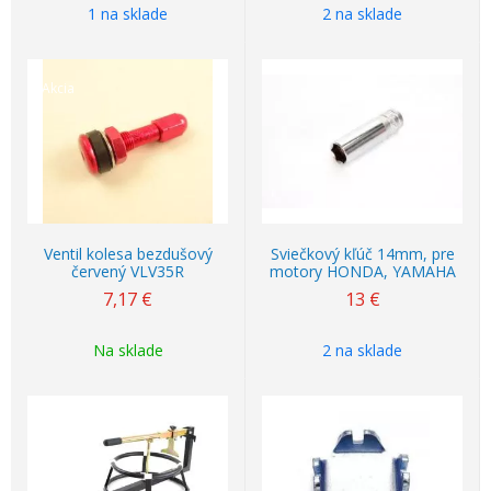
1 na sklade
2 na sklade
Akcia
Ventil kolesa bezdušový
Sviečkový kľúč 14mm, pre
červený VLV35R
motory HONDA, YAMAHA
7,17
€
13
€
Na sklade
2 na sklade