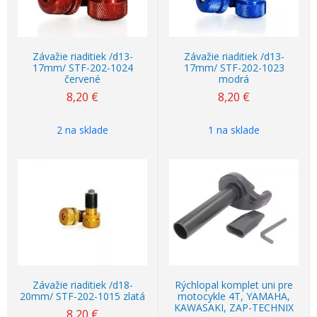
Závažie riaditiek /d13-
Závažie riaditiek /d13-
17mm/ STF-202-1024
17mm/ STF-202-1023
červené
modrá
8,20
€
8,20
€
2 na sklade
1 na sklade
Závažie riaditiek /d18-
Rýchlopal komplet uni pre
20mm/ STF-202-1015 zlatá
motocykle 4T, YAMAHA,
KAWASAKI, ZAP-TECHNIX
8,20
€