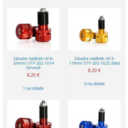
Závažie riaditiek /d18-
Závažie riaditiek /d13-
20mm/ STF-202-1014
17mm/ STF-202-1025 zlatá
červené
8,20
€
8,20
€
3 na sklade
1 na sklade