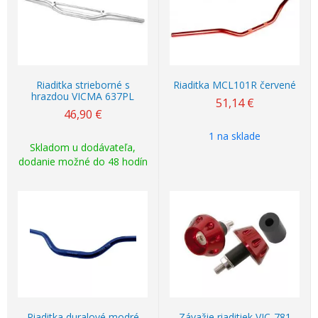
Riaditka strieborné s
Riaditka MCL101R červené
hrazdou VICMA 637PL
51,14
€
46,90
€
1 na sklade
Skladom u dodávateľa,
dodanie možné do 48 hodín
Riaditka duralové modré
Závažie riaditiek VIC-781