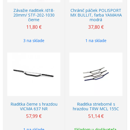
Závažie riaditiek /d18-
Chránič páčiek POLISPORT
20mm/ STF-202-1030
MX BULLIT, farba YAMAHA
čierne
modrá
11,80
€
37,80
€
3 na sklade
1 na sklade
Riaditka čierne s hrazdou
Riaditka strieborné s
VICMA 637 NR
hrazdou TRW MCL 155C
57,99
€
51,14
€
1 na sklade
Skladom u dodávateľa,