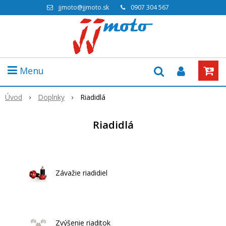
jjmoto@jjmoto.sk
0907 304 567
Menu
Úvod
Doplnky
Riadidlá
Riadidlá
Závažie riadidiel
Zvýšenie riaditok