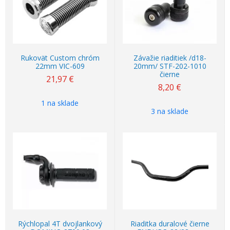
Rukovät Custom chróm
Závažie riaditiek /d18-
22mm VIC-609
20mm/ STF-202-1010
čierne
21,97
€
8,20
€
1 na sklade
3 na sklade
Rýchlopal 4T dvojlankový
Riaditka duralové čierne