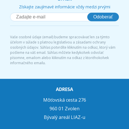
Získajte zaujímavé informácie vždy medzi prvými
Odoberať
Vaše osobné údaje (email) budeme spracovávať len za týmto
účelom v súlade s platnou legislatívou a zásadami ochrany
osobných údajov. Súhlas potvrdíte kliknutím na odkaz, ktorý vám
pošleme na váš email. Súhlas môžete kedykoľvek odvolať
písomne, emailom alebo kliknutím na odkaz z ktoréhokoľvek
informačného emailu.
ADRESA
Môťovská cesta 276
960 01 Zvolen
Bývalý areál LIAZ-u