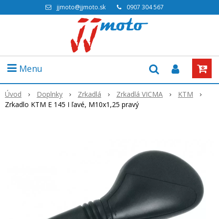
jjmoto@jjmoto.sk
0907 304 567
Menu
Úvod
Doplnky
Zrkadlá
Zrkadlá VICMA
KTM
Zrkadlo KTM E 145 I ľavé, M10x1,25 pravý