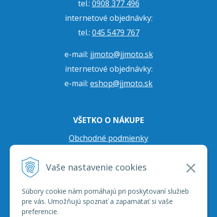
tel.:
0908 377 496
internetové objednávky:
tel.:
045 5479 767
e-mail:
jjmoto@jjmoto.sk
internetové objednávky:
e-mail:
eshop@jjmoto.sk
VŠETKO O NÁKUPE
Obchodné podmienky
Ochrana osobných údajov
Vaše nastavenie cookies
Prepravné podmienky
Reklamačný poriadok
Súbory cookie nám pomáhajú pri poskytovaní služieb
pre vás. Umožňujú spoznať a zapamätať si vaše
preferencie.