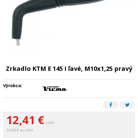
Zrkadlo KTM E 145 I ľavé, M10x1,25 pravý
Výrobca:
12,41
€
s DPH
10,09 €
bez DPH