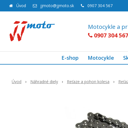
Úvod
jjmoto@jjmoto.sk
0907 304 567
Motocykle a pr
0907 304 56
E-shop
Motocykle
S
Úvod
Náhradné diely
Reťaze a pohon kolesa
Reťa