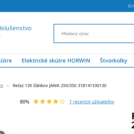
O 
íslušenstvo
7
kútre
Elektrické skútre HORWIN
Štvorkolky
ze
Reťaz 130 článkov JAWA 250/350 318141330130
80%
1
recenzií užívateľov