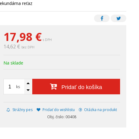
ekundárna reťaz
17,98
€
s DPH
14,62 €
bez DPH
Na sklade
ks
Pridať do košíka
Strážny pes
Pridať do wishlistu
Otázka na produkt
Obj. čislo: 00408