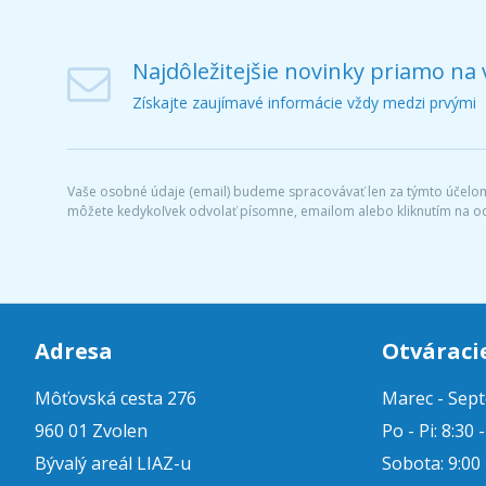
Najdôležitejšie novinky priamo na 
Získajte zaujímavé informácie vždy medzi prvými
Vaše osobné údaje (email) budeme spracovávať len za týmto účelom 
môžete kedykoľvek odvolať písomne, emailom alebo kliknutím na o
Adresa
Otváraci
Môťovská cesta 276
Marec - Sep
960 01 Zvolen
Po - Pi: 8:30 
Bývalý areál LIAZ-u
Sobota: 9:00 