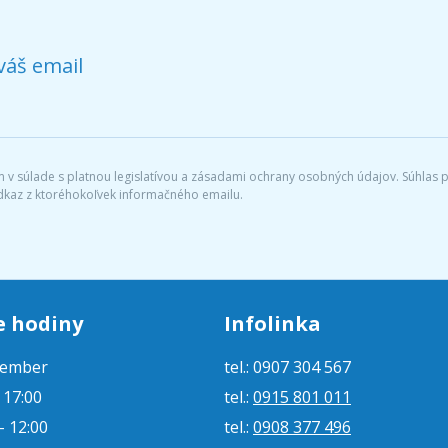
váš email
v súlade s platnou legislatívou a zásadami ochrany osobných údajov. Súhlas po
dkaz z ktoréhokoľvek informačného emailu.
e hodiny
Infolinka
tember
tel.: 0907 304 567
- 17:00
tel.:
0915 801 011
- 12:00
tel.:
0908 377 496