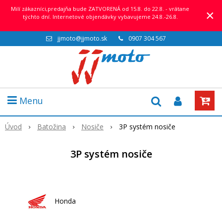
Milí zákazníci,predajňa bude ZATVORENÁ od 15.8. do 22.8. - vrátane
×
týchto dní. Internetové objendávky vybavujeme 24.8.-26.8.
jjmoto@jjmoto.sk
0907 304 567
Menu
Úvod
Batožina
Nosiče
3P systém nosiče
3P systém nosiče
Honda