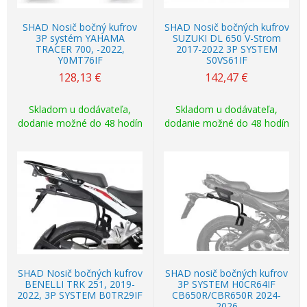
SHAD Nosič bočný kufrov
SHAD Nosič bočných kufrov
3P systém YAHAMA
SUZUKI DL 650 V-Strom
TRACER 700, -2022,
2017-2022 3P SYSTEM
Y0MT76IF
S0VS61IF
128,13
€
142,47
€
Skladom u dodávateľa,
Skladom u dodávateľa,
dodanie možné do 48 hodín
dodanie možné do 48 hodín
SHAD Nosič bočných kufrov
SHAD nosič bočných kufrov
BENELLI TRK 251, 2019-
3P SYSTEM H0CR64IF
2022, 3P SYSTEM B0TR29IF
CB650R/CBR650R 2024-
2026