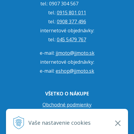
tel.: 0907 304 567
tel.:
0915 801 011
tel.:
0908 377 496
internetové objednávky:
tel.:
045 5479 767
e-mail:
jjmoto@jjmoto.sk
internetové objednávky:
e-mail:
eshop@jjmoto.sk
VŠETKO O NÁKUPE
Obchodné podmienky
Ochrana osobných údajov
Vaše nastavenie cookies
Prepravné podmienky
Reklamačný poriadok