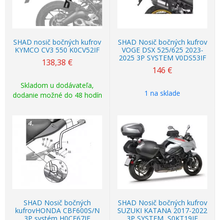
SHAD nosič bočných kufrov
SHAD Nosič bočných kufrov
KYMCO CV3 550 K0CV52IF
VOGE DSX 525/625 2023-
2025 3P SYSTEM V0DS53IF
138,38
€
146
€
Skladom u dodávateľa,
1 na sklade
dodanie možné do 48 hodín
SHAD Nosič bočných
SHAD Nosič bočných kufrov
kufrovHONDA CBF600S/N
SUZUKI KATANA 2017-2022
3P systém H0CF67IF
3P SYSTEM, S0KT19IF