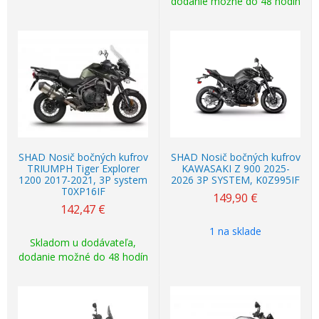
dodanie možné do 48 hodín
SHAD Nosič bočných kufrov
SHAD Nosič bočných kufrov
TRIUMPH Tiger Explorer
KAWASAKI Z 900 2025-
1200 2017-2021, 3P system
2026 3P SYSTEM, K0Z995IF
T0XP16IF
149,90
€
142,47
€
1 na sklade
Skladom u dodávateľa,
dodanie možné do 48 hodín