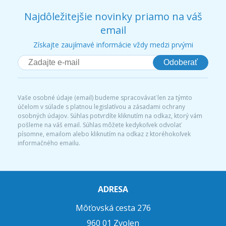
Najdôležitejšie novinky priamo na váš
email
Získajte zaujímavé informácie vždy medzi prvými
Odoberať
Vaše osobné údaje (email) budeme spracovávať len za týmto
účelom v súlade s platnou legislatívou a zásadami ochrany
osobných údajov. Súhlas potvrdíte kliknutím na odkaz, ktorý vám
pošleme na váš email. Súhlas môžete kedykoľvek odvolať
písomne, emailom alebo kliknutím na odkaz z ktoréhokoľvek
informačného emailu.
ADRESA
Môťovská cesta 276
960 01 Zvolen