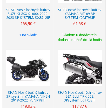
SHAD Nosič bočných kufrov
SHAD nosič bočných kufrov
SUZUKI GSX-S1000, 2022-
YAMAHA MT-09 3P
2023 3P SYSTEM, S0GS12IF
SYSTEM Y0MT93IF
165,90
€
61,68
€
1 na sklade
Skladom u dodávateľa,
dodanie možné do 48 hodín
SHAD Nosič bočný kufrov
SHAD Nosič bočných kufrov
3P systém, YAMAHA NIKEN
BENELLI TRK 502,
2018-2022, Y0NK98IF
3Psystem B0TX58IF
119,93
€
117,87
€