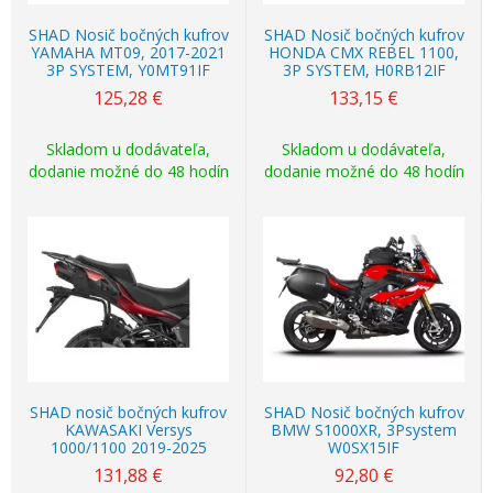
SHAD Nosič bočných kufrov
SHAD Nosič bočných kufrov
YAMAHA MT09, 2017-2021
HONDA CMX REBEL 1100,
3P SYSTEM, Y0MT91IF
3P SYSTEM, H0RB12IF
125,28
€
133,15
€
Skladom u dodávateľa,
Skladom u dodávateľa,
dodanie možné do 48 hodín
dodanie možné do 48 hodín
SHAD nosič bočných kufrov
SHAD Nosič bočných kufrov
KAWASAKI Versys
BMW S1000XR, 3Psystem
1000/1100 2019-2025
W0SX15IF
131,88
€
92,80
€