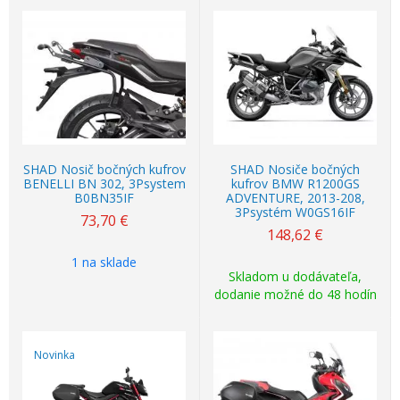
SHAD Nosič bočných kufrov
SHAD Nosiče bočných
BENELLI BN 302, 3Psystem
kufrov BMW R1200GS
B0BN35IF
ADVENTURE, 2013-208,
3Psystém W0GS16IF
73,70
€
148,62
€
1 na sklade
Skladom u dodávateľa,
dodanie možné do 48 hodín
Novinka