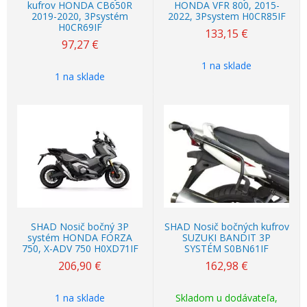
kufrov HONDA CB650R
HONDA VFR 800, 2015-
2019-2020, 3Psystém
2022, 3Psystem H0CR85IF
H0CR69IF
133,15
€
97,27
€
1 na sklade
1 na sklade
SHAD Nosič bočný 3P
SHAD Nosič bočných kufrov
systém HONDA FORZA
SUZUKI BANDIT 3P
750, X-ADV 750 H0XD71IF
SYSTÉM S0BN61IF
206,90
€
162,98
€
1 na sklade
Skladom u dodávateľa,