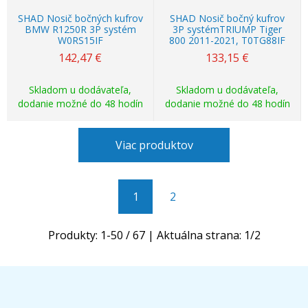
SHAD Nosič bočných kufrov
SHAD Nosič bočný kufrov
BMW R1250R 3P systém
3P systémTRIUMP Tiger
W0RS15IF
800 2011-2021, T0TG88IF
142,47
€
133,15
€
Skladom u dodávateľa,
Skladom u dodávateľa,
dodanie možné do 48 hodín
dodanie možné do 48 hodín
Viac produktov
1
2
Produkty:
1
-
50
/
67
| Aktuálna strana:
1
/
2