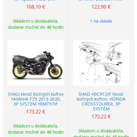
168,10
€
122,90
€
Skladom u dodávateľa,
1 na sklade
dodanie možné do 48 hodín
SHAD Nosič bočných kufrov
SHAD H0CR12IF Nosič
YAMAHA FZ9 2013-2020,
bočných kufrov, HONDA
3P SYSTEM Y0MT97IF
CROSSTOURER, 3P
SYSTÉM
173,22
€
173,22
€
Skladom u dodávateľa,
Skladom u dodávateľa,
dodanie možné do 48 hodín
dodanie možné do 48 hodín