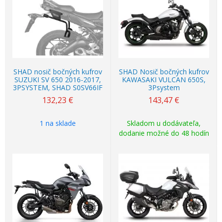
SHAD nosič bočných kufrov
SHAD Nosič bočných kufrov
SUZUKI SV 650 2016-2017,
KAWASAKI VULCAN 650S,
3PSYSTEM, SHAD S0SV66IF
3Psystem
132,23
€
143,47
€
1 na sklade
Skladom u dodávateľa,
dodanie možné do 48 hodín