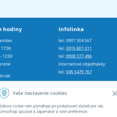
e hodiny
Infolinka
tember
tel.: 0907 304 567
- 17:00
tel.:
0915 801 011
- 12:00
tel.:
0908 377 496
orené
internetové objednávky:
tel.:
045 5479 767
ebruár
- 16:00
e-mail:
jjmoto@jjmoto.sk
vorené
internetové objednávky:
Vaše nastavenie cookies
orené
e-mail:
eshop@jjmoto.sk
Súbory cookie nám pomáhajú pri poskytovaní služieb pre vás.
Umožňujú spoznať a zapamätať si vaše preferencie.