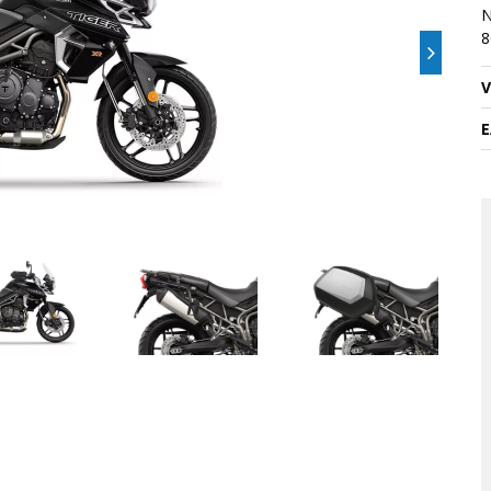
N
8
V
E