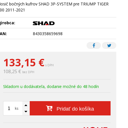
osič bočných kufrov SHAD 3P-SYSTEM pre TRIUMP TIGER
00 2011-2021
ýrobca:
AN:
8430358659698
133,15
€
s DPH
108,25 €
bez DPH
Skladom u dodávateľa, dodanie možné do 48 hodín
ks
Pridať do košíka