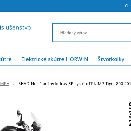
O 
íslušenstvo
7
kútre
Elektrické skútre HORWIN
Štvorkolky
UMPH
SHAD Nosič bočný kufrov 3P systémTRIUMP Tiger 800 20