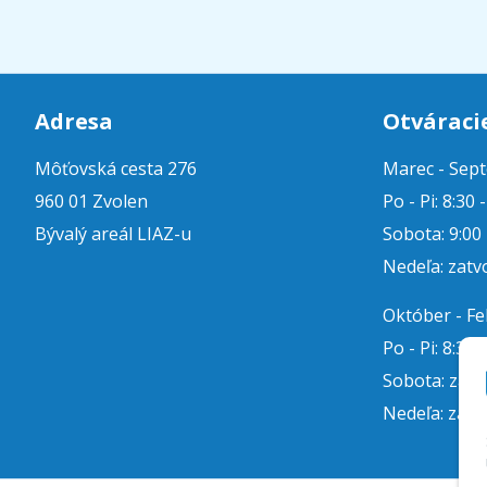
Adresa
Otváraci
Môťovská cesta 276
Marec - Sep
960 01 Zvolen
Po - Pi: 8:30 
Bývalý areál LIAZ-u
Sobota: 9:00 
Nedeľa: zatv
Október - F
Po - Pi: 8:30 
Sobota: zat
Nedeľa: zatv