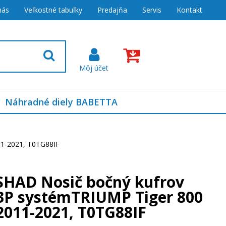
nás
Veľkostné tabuľky
Predajňa
Servis
Kontakt
Náhradné diely BABETTA
11-2021, T0TG88IF
SHAD Nosič bočný kufrov
3P systémTRIUMP Tiger 800
2011-2021, T0TG88IF