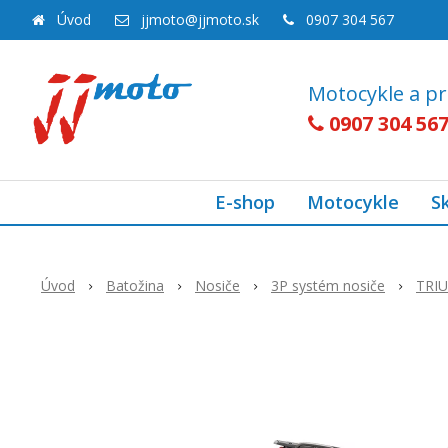
Úvod
jjmoto@jjmoto.sk
0907 304 567
Motocykle a pr
0907 304 56
E-shop
Motocykle
S
Úvod
Batožina
Nosiče
3P systém nosiče
TRI