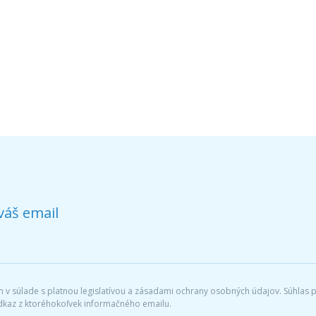
váš email
v súlade s platnou legislatívou a zásadami ochrany osobných údajov. Súhlas po
dkaz z ktoréhokoľvek informačného emailu.