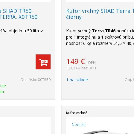
a SHAD TR50
Kufor vrchný SHAD Terra 
TERRA, X0TR50
čierny
šňa objedmu 50 litrov
Kufor vrchný
Terra TR46
ponúka k
pre 1 integrálnu a 1 skútrovú prilbu
nosnosť 6 kg a rozmery 51,5 × 40,
cm.
149
€
s DPH
121,14 €
bez DPH
1 na sklade
Obj. čislo:
X0TR50
Obj. 
nie
ín
Kufre vrchné
Novinka