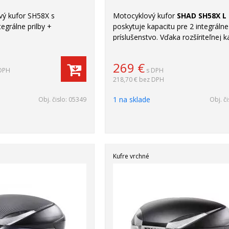
ý kufor SH58X s
Motocyklový kufor
SHAD SH58X L
egrálne prilby +
poskytuje kapacitu pre 2 integrálne 
príslušenstvo. Vďaka rozšíriteľnej k
je ideálny pre dlhšie výlety a pohod
uskladnenie všetkého potrebného
269
€
vybavenia.
DPH
s DPH
218,70 €
bez DPH
1 na sklade
Obj. čislo:
05349
Obj. či
Kufre vrchné