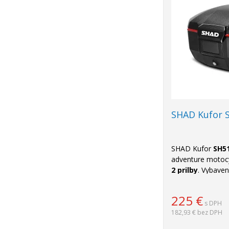
SHAD Kufor 
SHAD Kufor
SH5
adventure motoc
2 prilby
. Vybave
Locking System 
balení nájdete mo
225
€
pre jednoduché a
s DPH
182,93 €
bez DPH