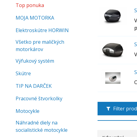
Top ponuka
S
MOJA MOTORKA
V
p
Elektroskútre HORWIN
Všetko pre maličkých
S
motorkárov
V
Výfukový systém
S
Skútre
O
TIP NA DARČEK
Pracovné štvorkolky
Filter pro
Motocykle
Náhradné diely na
socialistické motocykle