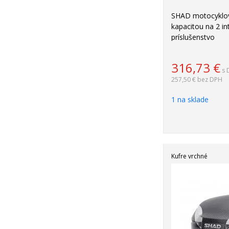
SHAD motocyklov
kapacitou na 2 int
príslušenstvo
316,73
€
s 
257,50 €
bez DPH
1 na sklade
Kufre vrchné