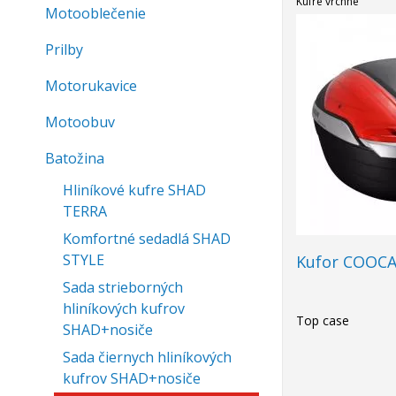
Kufre vrchné
Motooblečenie
Prilby
Motorukavice
Motoobuv
Batožina
Hliníkové kufre SHAD
TERRA
Komfortné sedadlá SHAD
STYLE
Kufor COOCAS
Sada strieborných
hliníkových kufrov
Top case
SHAD+nosiče
Sada čiernych hliníkových
kufrov SHAD+nosiče