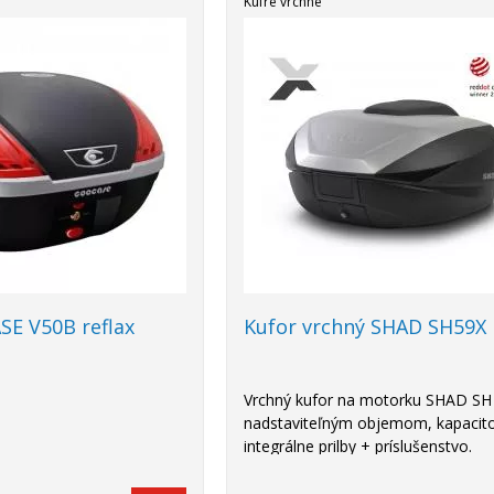
Kufre vrchné
E V50B reflax
Kufor vrchný SHAD SH59X
Vrchný kufor na motorku SHAD SH
nadstaviteľným objemom, kapacit
integrálne prilby + príslušenstvo.