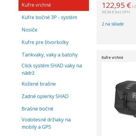
122,95
€
Kufre vrchné
s 
99,96 €
bez DPH
Kufre bočné 3P - systém
2 na sklade
Nosiče
Kufre pre štvorkolky
Tankvaky, vaky a batohy
Kufre vrchné
Click systém SHAD vaky na
nádrž
Kožené brašne
Zadné opierky SHAD
Brašne bočné
Vodotesné držiaky na
mobily a GPS