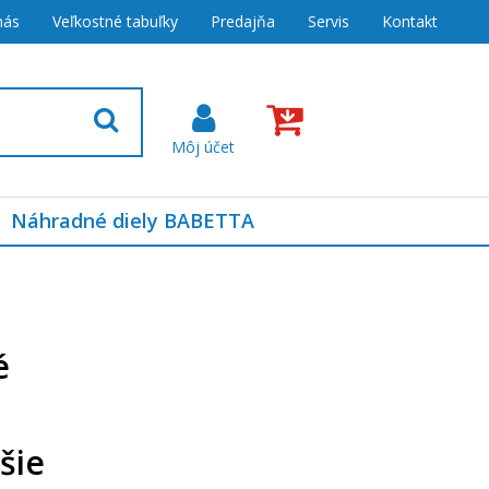
nás
Veľkostné tabuľky
Predajňa
Servis
Kontakt
Náhradné diely BABETTA
é
šie