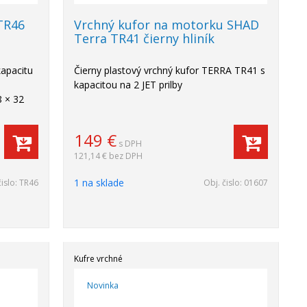
TR46
Vrchný kufor na motorku SHAD
Terra TR41 čierny hliník
apacitu
Čierny plastový vrchný kufor TERRA TR41 s
,
kapacitou na 2 JET prilby
8 × 32
149
€
s DPH
121,14 €
bez DPH
1 na sklade
čislo:
TR46
Obj. čislo:
01607
Kufre vrchné
Novinka