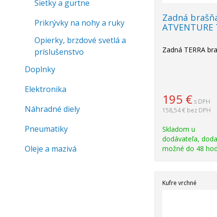
Sietky a gurtne
Zadná brašň
Prikrývky na nohy a ruky
ATVENTURE 
Opierky, brzdové svetlá a
Zadná TERRA bra
príslušenstvo
Doplnky
Elektronika
195
€
s DPH
Náhradné diely
158,54 €
bez DPH
Pneumatiky
Skladom u
dodávateľa, doda
Oleje a mazivá
možné do 48 hod
Kufre vrchné