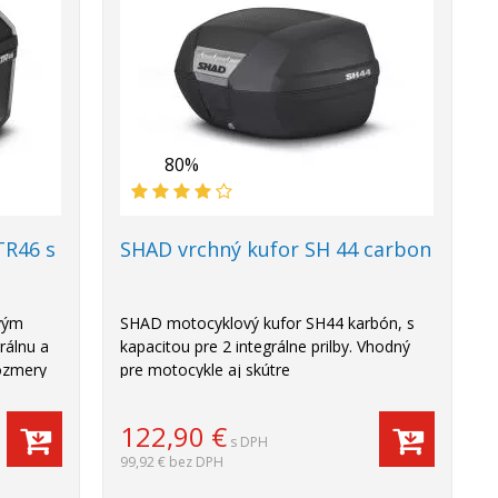
80%
TR46 s
SHAD vrchný kufor SH 44 carbon
ovým
SHAD motocyklový kufor SH44 karbón, s
rálnu a
kapacitou pre 2 integrálne prilby. Vhodný
rozmery
pre motocykle aj skútre
122,90
€
s DPH
99,92 €
bez DPH