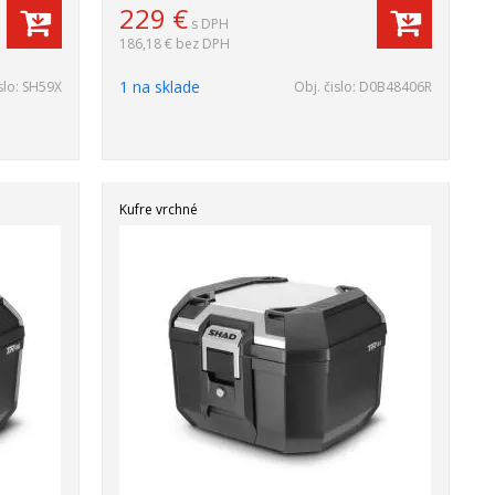
229
€
s DPH
186,18 €
bez DPH
1 na sklade
slo:
SH59X
Obj. čislo:
D0B48406R
Kufre vrchné