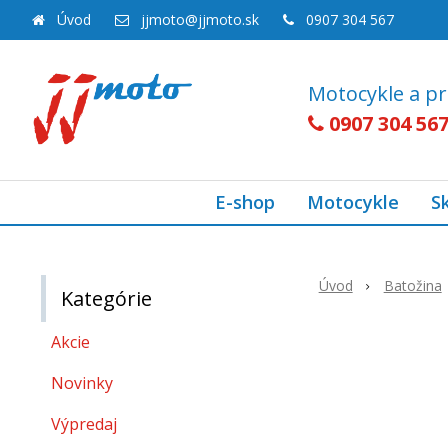
Úvod
jjmoto@jjmoto.sk
0907 304 567
Motocykle a pr
0907 304 56
E-shop
Motocykle
S
Úvod
Batožina
Kategórie
Akcie
Novinky
Výpredaj