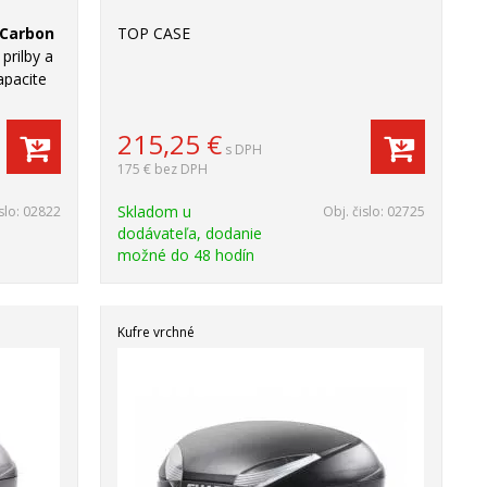
 Carbon
TOP CASE
prilby a
apacite
lné
215,25
€
s DPH
175 €
bez DPH
Skladom u
slo:
02822
Obj. čislo:
02725
dodávateľa, dodanie
možné do 48 hodín
Kufre vrchné