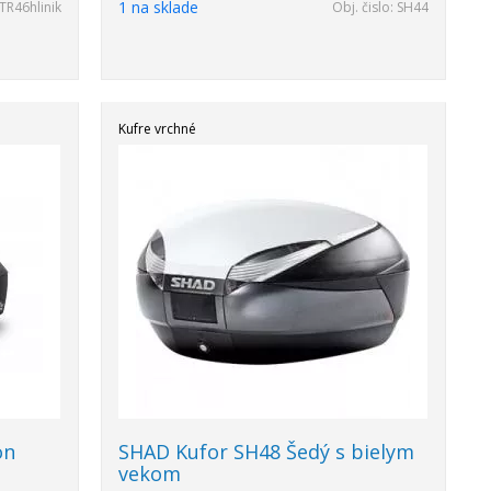
1 na sklade
TR46hlinik
Obj. čislo:
SH44
Kufre vrchné
on
SHAD Kufor SH48 Šedý s bielym
vekom