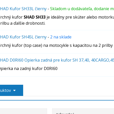
HAD Kufor SH33L čierny
-
Skladom u dodávateľa, dodanie m
rchný kufor
SHAD SH33
je ideálny pre skúter alebo motork
rilbu a ďalšie drobnosti.
HAD Kufor SH45L čierny
-
2 na sklade
rchný kufor (top case) na motocykle s kapacitou na 2 prilby
HAD D0RI60 Opierka zadná pre kufor SH 37,40, 40CARGO,4
pierka na zadný kufor D0RI60
duktov