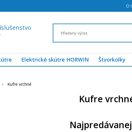
O 
íslušenstvo
7
kútre
Elektrické skútre HORWIN
Štvorkolky
Kufre vrchné
Kufre vrchn
Najpredávanej