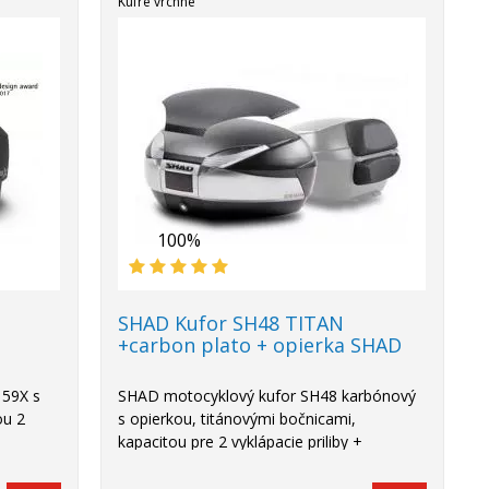
Kufre vrchné
100%
SHAD Kufor SH48 TITAN
+carbon plato + opierka SHAD
 59X s
SHAD motocyklový kufor SH48 karbónový
ou 2
s opierkou, titánovými bočnicami,
kapacitou pre 2 vyklápacie priliby +
príslušenstvo.