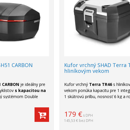
SH51 CARBON
Kufor vrchný SHAD Terra 
hliníkovým vekom
1 CARBON
je ideálny pre
Kufor vrchný
Terra TR46
s hliník
yklistov
s kapacitou na
vekom ponúka kapacitu pre 1 integ
ný systémom Double
1 skútrovú prilbu, nosnosť 6 kg a 
s prémiovým kľúčom. V
51,5 × 40,8 × 32 cm.
ntážnu platňu a sieťku
179
€
 bezpečné upevnenie.
s DPH
145,53 €
bez DPH