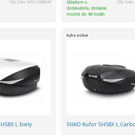
Skladom u
Obj. čislo:
SH51CARBON
Obj. čislo:
dodávateľa, dodanie
možné do 48 hodín
Kufre vrchné
Top
ponuka
H58X L biely
SHAD Kufor SH58X L Carb