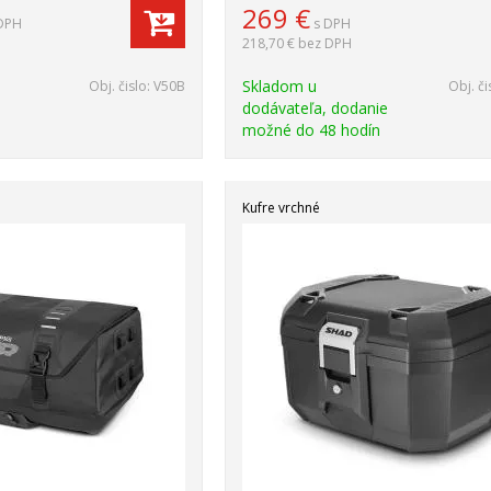
269
€
DPH
s DPH
218,70 €
bez DPH
Skladom u
Obj. čislo:
V50B
Obj. či
dodávateľa, dodanie
možné do 48 hodín
Kufre vrchné