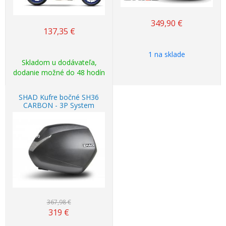
349,90
€
137,35
€
1 na sklade
Skladom u dodávateľa,
dodanie možné do 48 hodín
SHAD Kufre bočné SH36
CARBON - 3P System
Akcia
-13%
367,98 €
319
€