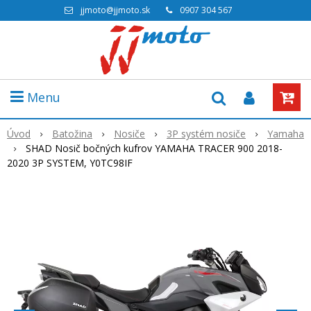
jjmoto@jjmoto.sk
0907 304 567
Menu
Úvod
Batožina
Nosiče
3P systém nosiče
Yamaha
SHAD Nosič bočných kufrov YAMAHA TRACER 900 2018-
2020 3P SYSTEM, Y0TC98IF