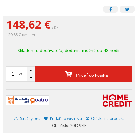
148,62
€
s DPH
120,83 €
bez DPH
Skladom u dodávateľa, dodanie možné do 48 hodín
ks
Pridať do košíka
Strážny pes
Pridať do wishlistu
Otázka na produkt
Obj. čislo: Y0TC98IF