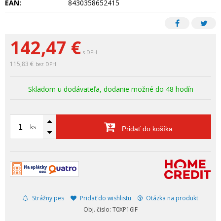
EAN:
8430358652415
142,47
€
s DPH
115,83 €
bez DPH
Skladom u dodávateľa, dodanie možné do 48 hodín
ks
Pridať do košíka
Strážny pes
Pridať do wishlistu
Otázka na produkt
Obj. čislo: T0XP16IF