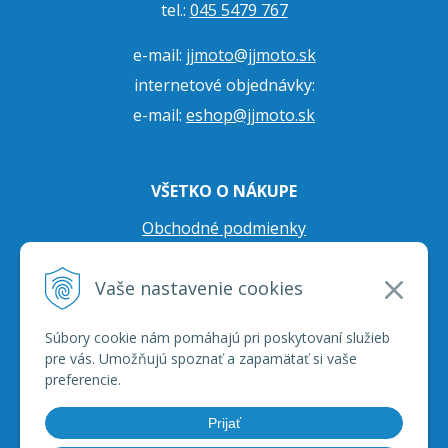
tel.:
045 5479 767
e-mail:
jjmoto@jjmoto.sk
internetové objednávky:
e-mail:
eshop@jjmoto.sk
VŠETKO O NÁKUPE
Obchodné podmienky
Ochrana osobných údajov
Vaše nastavenie cookies
Prepravné podmienky
Reklamačný poriadok
Súbory cookie nám pomáhajú pri poskytovaní služieb
pre vás. Umožňujú spoznať a zapamätať si vaše
preferencie.
Prijať