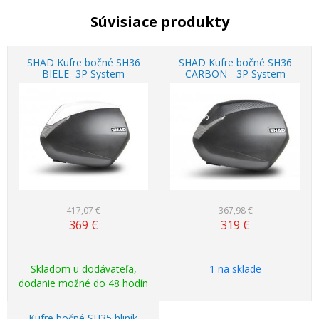
Súvisiace produkty
SHAD Kufre bočné SH36
SHAD Kufre bočné SH36
BIELE- 3P System
CARBON - 3P System
Akcia
Akcia
-12%
-13%
417,07 €
367,98 €
369
€
319
€
Skladom u dodávateľa,
1 na sklade
dodanie možné do 48 hodín
Kufre bočné SH35 hliník