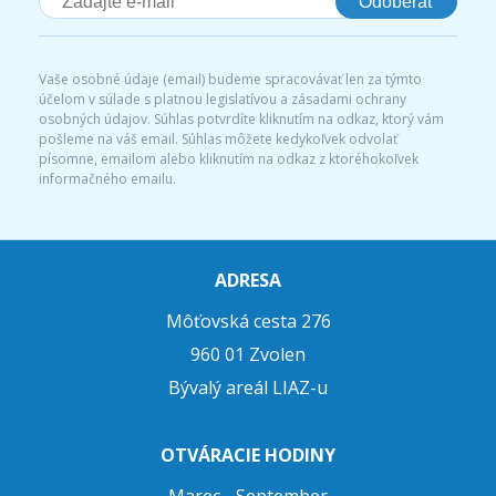
Odoberať
Vaše osobné údaje (email) budeme spracovávať len za týmto
účelom v súlade s platnou legislatívou a zásadami ochrany
osobných údajov. Súhlas potvrdíte kliknutím na odkaz, ktorý vám
pošleme na váš email. Súhlas môžete kedykoľvek odvolať
písomne, emailom alebo kliknutím na odkaz z ktoréhokoľvek
informačného emailu.
ADRESA
Môťovská cesta 276
960 01 Zvolen
Bývalý areál LIAZ-u
OTVÁRACIE HODINY
Marec - September