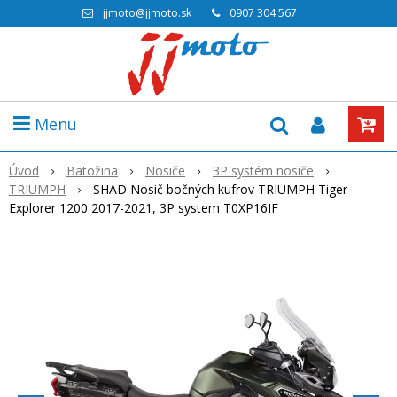
jjmoto@jjmoto.sk
0907 304 567
Menu
Úvod
Batožina
Nosiče
3P systém nosiče
TRIUMPH
SHAD Nosič bočných kufrov TRIUMPH Tiger
Explorer 1200 2017-2021, 3P system T0XP16IF