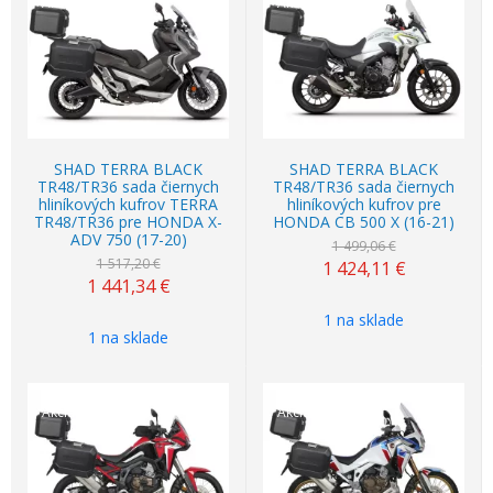
Akcia
-5%
Akcia
-5%
SHAD TERRA BLACK
SHAD TERRA BLACK
TR48/TR36 sada čiernych
TR48/TR36 sada čiernych
hliníkových kufrov TERRA
hliníkových kufrov pre
TR48/TR36 pre HONDA X-
HONDA CB 500 X (16-21)
ADV 750 (17-20)
1 499,06 €
1 517,20 €
1 424,11
€
1 441,34
€
1 na sklade
1 na sklade
Akcia
-5%
Akcia
-5%