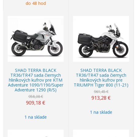
do 48 hod
Akcia
-5%
Akcia
-5%
SHAD TERRA BLACK
SHAD TERRA BLACK
TR36/TR47 sada čiernych
TR36/TR47 sada čiernych
hliníkových kufrov pre KTM
hliníkových kufrov pre
Adventure 1090/1190/Super
TRIUMPH Tiger 800 (11-21)
Adventure 1290 (R/S)
961,45 €
958,38 €
913,28
€
909,18
€
1 na sklade
1 na sklade