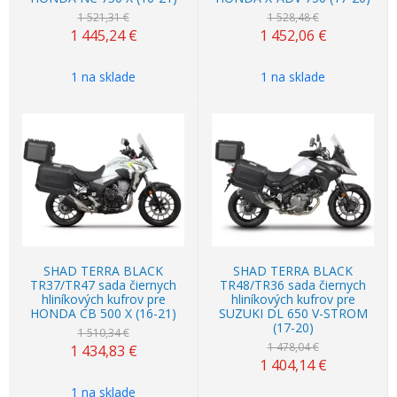
1 521,31 €
1 528,48 €
1 445,24
€
1 452,06
€
1 na sklade
1 na sklade
Akcia
-5%
Akcia
-5%
SHAD TERRA BLACK
SHAD TERRA BLACK
TR37/TR47 sada čiernych
TR48/TR36 sada čiernych
hliníkových kufrov pre
hliníkových kufrov pre
HONDA CB 500 X (16-21)
SUZUKI DL 650 V-STROM
(17-20)
1 510,34 €
1 478,04 €
1 434,83
€
1 404,14
€
1 na sklade