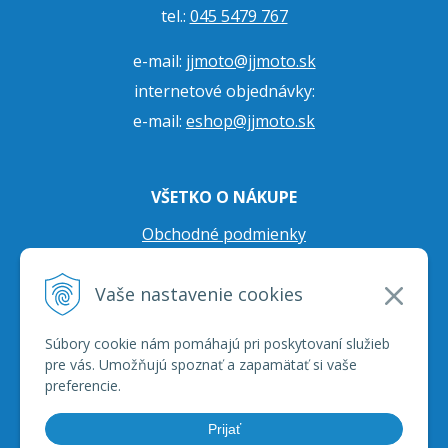
tel.:
045 5479 767
e-mail:
jjmoto@jjmoto.sk
internetové objednávky:
e-mail:
eshop@jjmoto.sk
VŠETKO O NÁKUPE
Obchodné podmienky
Ochrana osobných údajov
Vaše nastavenie cookies
Prepravné podmienky
Reklamačný poriadok
Súbory cookie nám pomáhajú pri poskytovaní služieb
pre vás. Umožňujú spoznať a zapamätať si vaše
preferencie.
Prijať