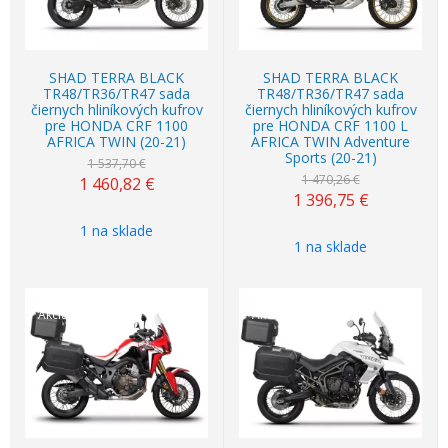
SHAD TERRA BLACK
SHAD TERRA BLACK
TR48/TR36/TR47 sada
TR48/TR36/TR47 sada
čiernych hliníkových kufrov
čiernych hliníkových kufrov
pre HONDA CRF 1100
pre HONDA CRF 1100 L
AFRICA TWIN (20-21)
AFRICA TWIN Adventure
Sports (20-21)
1 537,70 €
1 470,26 €
1 460,82
€
1 396,75
€
1 na sklade
1 na sklade
Akcia
-5%
Akcia
-5%