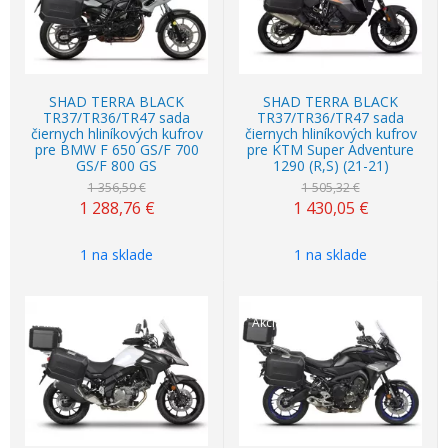
SHAD TERRA BLACK
SHAD TERRA BLACK
TR37/TR36/TR47 sada
TR37/TR36/TR47 sada
čiernych hliníkových kufrov
čiernych hliníkových kufrov
pre BMW F 650 GS/F 700
pre KTM Super Adventure
GS/F 800 GS
1290 (R,S) (21-21)
1 356,59 €
1 505,32 €
1 288,76
€
1 430,05
€
1 na sklade
1 na sklade
Akcia
-5%
Akcia
-5%