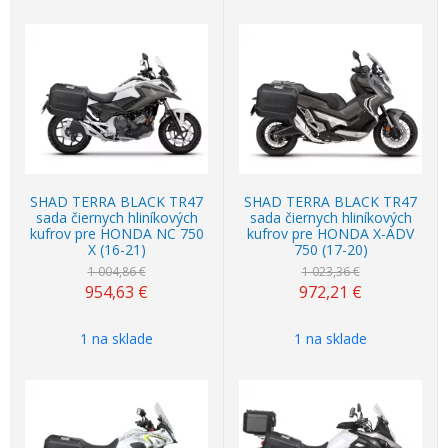
Akcia
-5%
Akcia
-5%
SHAD TERRA BLACK TR47
SHAD TERRA BLACK TR47
sada čiernych hliníkových
sada čiernych hliníkových
kufrov pre HONDA NC 750
kufrov pre HONDA X-ADV
X (16-21)
750 (17-20)
1 004,86 €
1 023,36 €
954,63
€
972,21
€
1 na sklade
1 na sklade
Akcia
-5%
Akcia
-5%