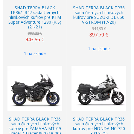
SHAD TERRA BLACK
SHAD TERRA BLACK TR36
TR36/TR47 sada čiernych
sada čiernych hliníkových
hliníkových kufrov pre KTM
kufrov pre SUZUKI DL 650
Super Adventure 1290 (R,S)
V-STROM (17-20)
(21-21)
944,95 €
993,22 €
897,70
€
943,56
€
1 na sklade
1 na sklade
Akcia
-5%
Akcia
-5%
SHAD TERRA BLACK TR36
SHAD TERRA BLACK TR36
sada čiernych hliníkových
sada čiernych hliníkových
kufrov pre YAMAHA MT-09
kufrov pre HONDA NC 750
Tracer / Tracer 900 (18-20)
X (16-21)