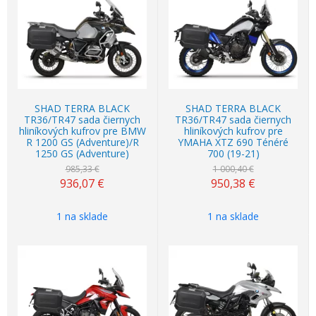
Akcia
-5%
Akcia
-5%
SHAD TERRA BLACK
SHAD TERRA BLACK
TR36/TR47 sada čiernych
TR36/TR47 sada čiernych
hliníkových kufrov pre BMW
hliníkových kufrov pre
R 1200 GS (Adventure)/R
YMAHA XTZ 690 Ténéré
1250 GS (Adventure)
700 (19-21)
985,33 €
1 000,40 €
936,07
€
950,38
€
1 na sklade
1 na sklade
Akcia
-5%
Akcia
-5%