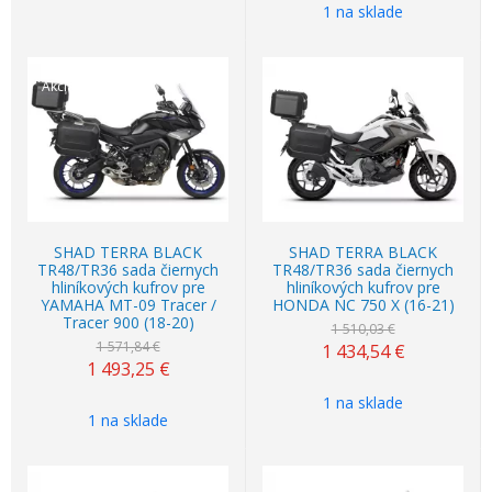
1 na sklade
Akcia
-5%
Akcia
-5%
SHAD TERRA BLACK
SHAD TERRA BLACK
TR48/TR36 sada čiernych
TR48/TR36 sada čiernych
hliníkových kufrov pre
hliníkových kufrov pre
YAMAHA MT-09 Tracer /
HONDA NC 750 X (16-21)
Tracer 900 (18-20)
1 510,03 €
1 571,84 €
1 434,54
€
1 493,25
€
1 na sklade
1 na sklade