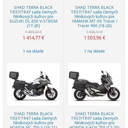
SHAD TERRA BLACK
SHAD TERRA BLACK
TR37/TR47 sada čiernych
TR37/TR47 sada čiernych
hliníkových kufrov pre
hliníkových kufrov pre
SUZUKI DL 650 V-STROM
YAMAHA MT-09 Tracer /
(17-20)
Tracer 900 (18-20)
1 489,22 €
1 583,11 €
1 414,77
€
1 503,96
€
1 na sklade
1 na sklade
Akcia
-5%
Akcia
-5%
SHAD TERRA BLACK
SHAD TERRA BLACK
TR37/TR47 sada čiernych
TR37/TR47 sada čiernych
hliníkových kufrov pre
hliníkových kufrov pre
HONDA NC 750 X (16-21)
HONDA X-ADV 750 (17-20)