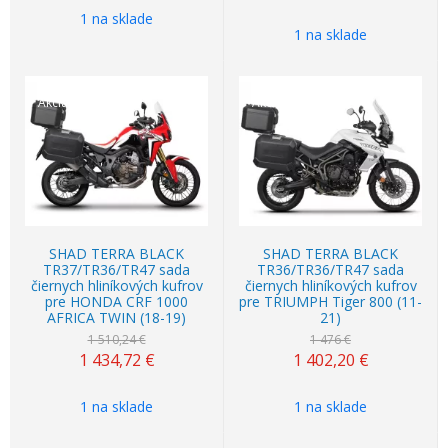
1 na sklade
1 na sklade
Akcia
-5%
Akcia
-5%
SHAD TERRA BLACK
SHAD TERRA BLACK
TR37/TR36/TR47 sada
TR36/TR36/TR47 sada
čiernych hliníkových kufrov
čiernych hliníkových kufrov
pre HONDA CRF 1000
pre TRIUMPH Tiger 800 (11-
AFRICA TWIN (18-19)
21)
1 510,24 €
1 476 €
1 434,72
€
1 402,20
€
1 na sklade
1 na sklade