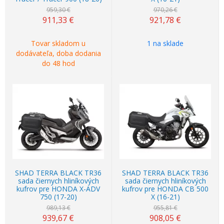
959,30 €
970,26 €
911,33
€
921,78
€
Tovar skladom u
1 na sklade
dodávateľa, doba dodania
do 48 hod
Akcia
-5%
Akcia
-5%
SHAD TERRA BLACK TR36
SHAD TERRA BLACK TR36
sada čiernych hliníkových
sada čiernych hliníkových
kufrov pre HONDA X-ADV
kufrov pre HONDA CB 500
750 (17-20)
X (16-21)
989,13 €
955,81 €
939,67
€
908,05
€