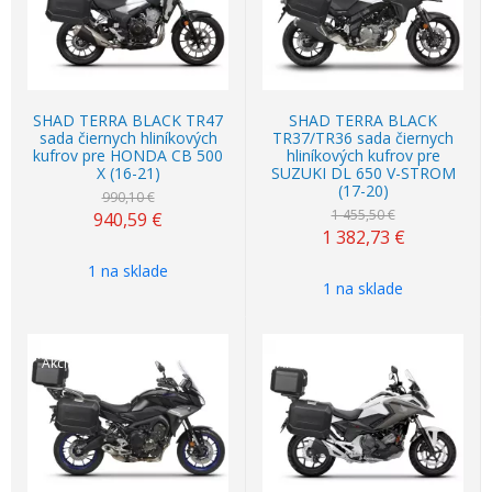
SHAD TERRA BLACK TR47
SHAD TERRA BLACK
sada čiernych hliníkových
TR37/TR36 sada čiernych
kufrov pre HONDA CB 500
hliníkových kufrov pre
X (16-21)
SUZUKI DL 650 V-STROM
(17-20)
990,10 €
1 455,50 €
940,59
€
1 382,73
€
1 na sklade
1 na sklade
Akcia
-5%
Akcia
-5%