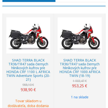
Akcia
-5%
Akcia
-5%
SHAD TERRA BLACK
SHAD TERRA BLACK
TR36/TR47 sada čiernych
TR36/TR47 sada čiernych
hliníkových kufrov pre
hliníkových kufrov pre
HONDA CRF 1100 L AFRICA
HONDA CRF 1000 AFRICA
TWIN Adventure Sports (20-
TWIN (18-19)
21)
1 003,47 €
988,10 €
953,25
€
938,90
€
1 na sklade
Tovar skladom u
dodávateľa, doba dodania