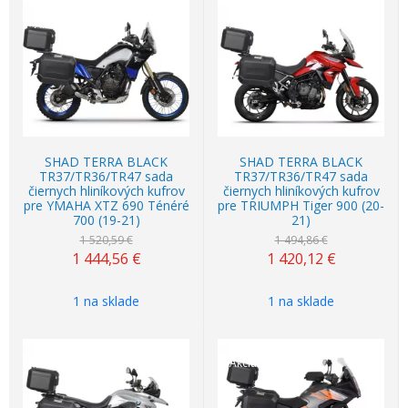
Akcia
-5%
Akcia
-5%
SHAD TERRA BLACK
SHAD TERRA BLACK
TR37/TR36/TR47 sada
TR37/TR36/TR47 sada
čiernych hliníkových kufrov
čiernych hliníkových kufrov
pre YMAHA XTZ 690 Ténéré
pre TRIUMPH Tiger 900 (20-
700 (19-21)
21)
1 520,59 €
1 494,86 €
1 444,56
€
1 420,12
€
1 na sklade
1 na sklade
Akcia
-5%
Akcia
-5%