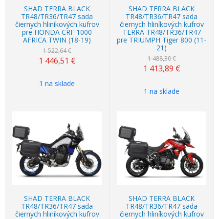
SHAD TERRA BLACK
SHAD TERRA BLACK
TR48/TR36/TR47 sada
TR48/TR36/TR47 sada
čiernych hliníkových kufrov
čiernych hliníkových kufrov
pre HONDA CRF 1000
TERRA TR48/TR36/TR47
AFRICA TWIN (18-19)
pre TRIUMPH Tiger 800 (11-
21)
1 522,64 €
1 488,30 €
1 446,51
€
1 413,89
€
1 na sklade
1 na sklade
Akcia
-5%
Akcia
-5%
SHAD TERRA BLACK
SHAD TERRA BLACK
TR48/TR36/TR47 sada
TR48/TR36/TR47 sada
čiernych hliníkových kufrov
čiernych hliníkových kufrov