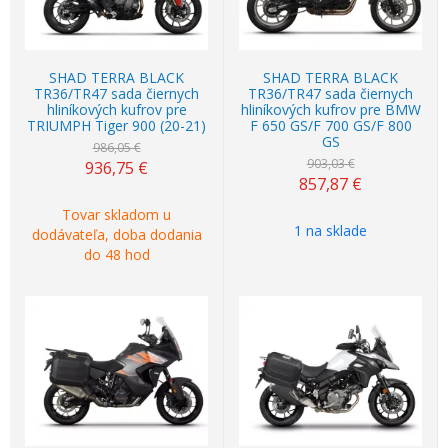
SHAD TERRA BLACK
SHAD TERRA BLACK
TR36/TR47 sada čiernych
TR36/TR47 sada čiernych
hliníkových kufrov pre
hliníkových kufrov pre BMW
TRIUMPH Tiger 900 (20-21)
F 650 GS/F 700 GS/F 800
GS
986,05 €
903,03 €
936,75
€
857,87
€
Tovar skladom u
1 na sklade
dodávateľa, doba dodania
do 48 hod
Akcia
-5%
Akcia
-5%