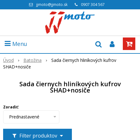
jjmoto@jjmoto.sk
0907 304 567
Menu
Úvod
Batožina
Sada čiernych hliníkových kufrov
SHAD+nosiče
Sada čiernych hliníkových kufrov
SHAD+nosiče
Zoradiť:
Prednastavené
Filter produktov