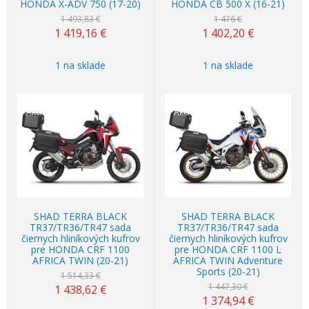
HONDA X-ADV 750 (17-20)
HONDA CB 500 X (16-21)
1 493,83 €
1 476 €
1 419,16
€
1 402,20
€
1 na sklade
1 na sklade
Akcia
-5%
Akcia
-5%
SHAD TERRA BLACK
SHAD TERRA BLACK
TR37/TR36/TR47 sada
TR37/TR36/TR47 sada
čiernych hliníkových kufrov
čiernych hliníkových kufrov
pre HONDA CRF 1100
pre HONDA CRF 1100 L
AFRICA TWIN (20-21)
AFRICA TWIN Adventure
Sports (20-21)
1 514,33 €
1 447,30 €
1 438,62
€
1 374,94
€