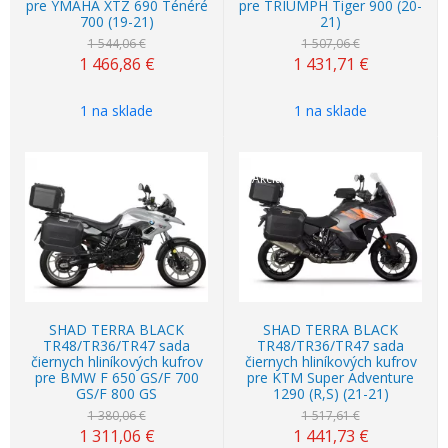
pre YMAHA XTZ 690 Ténéré
pre TRIUMPH Tiger 900 (20-
700 (19-21)
21)
1 544,06 €
1 507,06 €
1 466,86
€
1 431,71
€
1 na sklade
1 na sklade
Akcia
-5%
Akcia
-5%
SHAD TERRA BLACK
SHAD TERRA BLACK
TR48/TR36/TR47 sada
TR48/TR36/TR47 sada
čiernych hliníkových kufrov
čiernych hliníkových kufrov
pre BMW F 650 GS/F 700
pre KTM Super Adventure
GS/F 800 GS
1290 (R,S) (21-21)
1 380,06 €
1 517,61 €
1 311,06
€
1 441,73
€