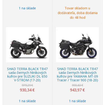
1 na sklade
Tovar skladom u
dodávateľa, doba dodania
do 48 hod
Akcia
-5%
Akcia
-5%
SHAD TERRA BLACK TR47
SHAD TERRA BLACK TR47
sada čiernych hliníkových
sada čiernych hliníkových
kufrov pre SUZUKI DL 650
kufrov pre YAMAHA MT-09
V-STROM (17-20)
Tracer / Tracer 900 (18-20)
979,29 €
993,63 €
930,34
€
943,97
€
1 na sklade
1 na sklade