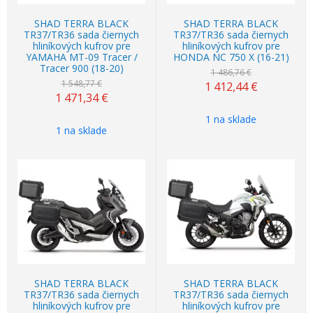
SHAD TERRA BLACK
SHAD TERRA BLACK
TR37/TR36 sada čiernych
TR37/TR36 sada čiernych
hliníkových kufrov pre
hliníkových kufrov pre
YAMAHA MT-09 Tracer /
HONDA NC 750 X (16-21)
Tracer 900 (18-20)
1 486,76 €
1 548,77 €
1 412,44
€
1 471,34
€
1 na sklade
1 na sklade
Akcia
-5%
Akcia
-5%
SHAD TERRA BLACK
SHAD TERRA BLACK
TR37/TR36 sada čiernych
TR37/TR36 sada čiernych
hliníkových kufrov pre
hliníkových kufrov pre