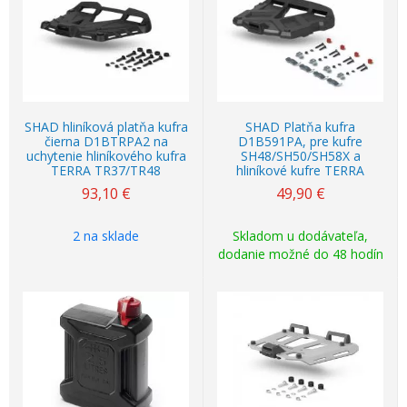
SHAD hliníková platňa kufra
SHAD Platňa kufra
čierna D1BTRPA2 na
D1B591PA, pre kufre
uchytenie hliníkového kufra
SH48/SH50/SH58X a
TERRA TR37/TR48
hliníkové kufre TERRA
93,10
€
49,90
€
2 na sklade
Skladom u dodávateľa,
dodanie možné do 48 hodín