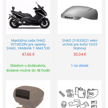
Mantážna sada SHAD
SHAD D1B33E21 veko
Y0TM52RV pre opierky
vrchné pre kufor SH33
SHAD, YAMAHA T-MAX 530
titánový
47,66
€
30,04
€
Skladom u dodávateľa,
1 na sklade
dodanie možné do 48 hodín