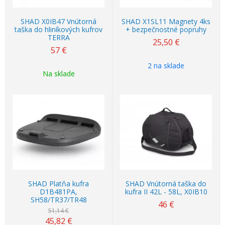
SHAD X0IB47 Vnútorná
SHAD X1SL11 Magnety 4ks
taška do hliníkových kufrov
+ bezpečnostné popruhy
TERRA
25,50
€
57
€
2 na sklade
Na sklade
Akcia
-10%
SHAD Platňa kufra
SHAD Vnútorná taška do
D1B481PA,
kufra II 42L - 58L, X0IB10
SH58/TR37/TR48
46
€
51,14 €
45,82
€