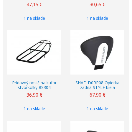
47,15
€
30,65
€
1 na sklade
1 na sklade
Prídavný nosič na kufor
SHAD D0RP08 Opierka
štvorkolky RS304
zadná STYLE biela
36,90
€
67,90
€
1 na sklade
1 na sklade