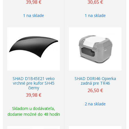
39,98
€
30,65
€
1 na sklade
1 na sklade
SHAD D1B45E21 veko
SHAD D0RI46 Opierka
vrchné pre kufor SH45
zadná pre TR46
čierny
26,50
€
39,98
€
2 na sklade
Skladom u dodávateľa,
dodanie možné do 48 hodín