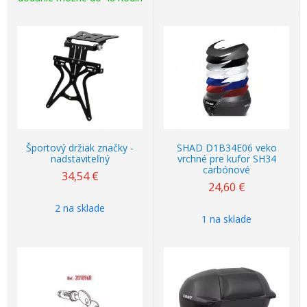
Športový držiak značky -
SHAD D1B34E06 veko
nadstaviteľný
vrchné pre kufor SH34
carbónové
34,54
€
24,60
€
2 na sklade
1 na sklade