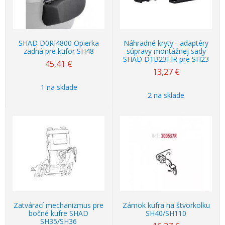
SHAD D0RI4800 Opierka
Náhradné kryty - adaptéry
zadná pre kufor SH48
súpravy montážnej sady
SHAD D1B23FIR pre SH23
45,41
€
13,27
€
1 na sklade
2 na sklade
Zatvárací mechanizmus pre
Zámok kufra na štvorkolku
bočné kufre SHAD
SH40/SH110
SH35/SH36