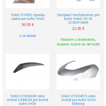
SHAD D1RIES Opierka
Zamykací mechanizmus pre
zadná pre kufor SH42
kufor SHAD SH 39
D1B391MAR
36,90
€
22,45
€
2 na sklade
Skladom u dodávateľa,
dodanie možné do 48 hodín
SHAD D1B36E06 Veko
SHAD D1B34E15 veko
vrchné CARBON pre bočné
vrchné pre kufor SH34
kufre SH36
titánový