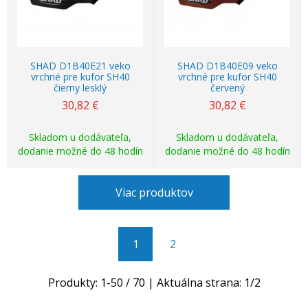
SHAD D1B40E21 veko
SHAD D1B40E09 veko
vrchné pre kufor SH40
vrchné pre kufor SH40
čierny lesklý
červený
30,82
€
30,82
€
Skladom u dodávateľa,
Skladom u dodávateľa,
dodanie možné do 48 hodín
dodanie možné do 48 hodín
Viac produktov
1
2
Produkty:
1
-
50
/
70
| Aktuálna strana:
1
/
2