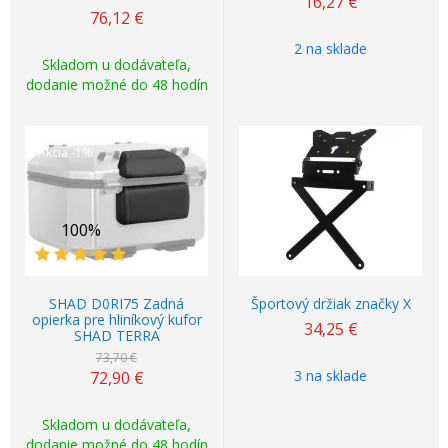
16,27
€
76,12
€
2 na sklade
Skladom u dodávateľa,
dodanie možné do 48 hodín
Akcia
-1%
100%
SHAD D0RI75 Zadná
Športový držiak značky X
opierka pre hliníkový kufor
34,25
€
SHAD TERRA
73,70 €
3 na sklade
72,90
€
Skladom u dodávateľa,
dodanie možné do 48 hodín