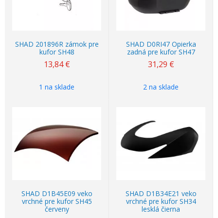
SHAD 201896R zámok pre
SHAD D0RI47 Opierka
kufor SH48
zadná pre kufor SH47
13,84
€
31,29
€
1 na sklade
2 na sklade
SHAD D1B45E09 veko
SHAD D1B34E21 veko
vrchné pre kufor SH45
vrchné pre kufor SH34
červeny
lesklá čierna