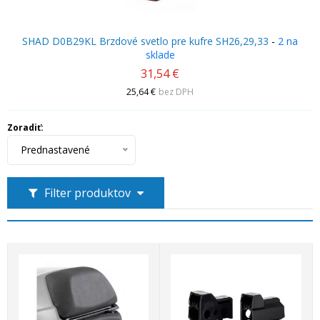
SHAD D0B29KL Brzdové svetlo pre kufre SH26,29,33
-
2 na
sklade
31,54 €
25,64 €
bez DPH
Zoradiť:
Prednastavené
Filter produktov