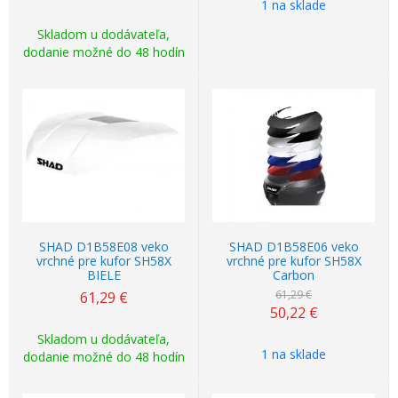
1 na sklade
Skladom u dodávateľa,
dodanie možné do 48 hodín
Akcia
-18%
SHAD D1B58E08 veko
SHAD D1B58E06 veko
vrchné pre kufor SH58X
vrchné pre kufor SH58X
BIELE
Carbon
61,29 €
61,29
€
50,22
€
Skladom u dodávateľa,
1 na sklade
dodanie možné do 48 hodín