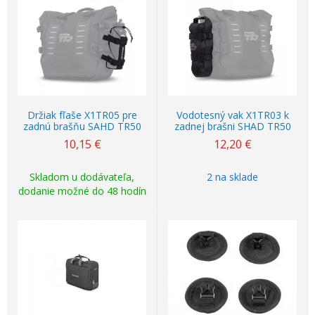
Držiak fľaše X1TR05 pre
Vodotesný vak X1TR03 k
zadnú brašňu SAHD TR50
zadnej brašni SHAD TR50
10,15
€
12,20
€
Skladom u dodávateľa,
2 na sklade
dodanie možné do 48 hodín