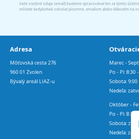
Vaše osobné údaje (email) budeme spracovávať len za týmto účelom 
môžete kedykoľvek odvolať písomne, emailom alebo kliknutím na o
Adresa
Otváraci
Môťovská cesta 276
Marec - Sep
960 01 Zvolen
Po - Pi: 8:30 
Bývalý areál LIAZ-u
Sobota: 9:00 
Nedeľa: zatv
Október - F
Po - Pi: 8:30 
Sobota: zat
Nedeľa: zatv