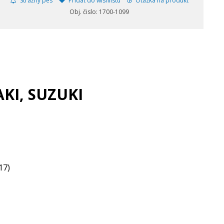
Strážny pes
Pridať do wishlistu
Otázka na produkt
Obj. čislo: 1700-1099
KI, SUZUKI
17)