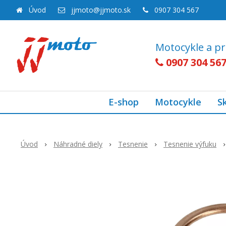
Úvod
jjmoto@jjmoto.sk
0907 304 567
Motocykle a pr
0907 304 56
E-shop
Motocykle
S
Úvod
Náhradné diely
Tesnenie
Tesnenie výfuku