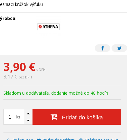
esniaci krúžok výfuku
ýrobca:
3,90
€
s DPH
3,17 €
bez DPH
Skladom u dodávateľa, dodanie možné do 48 hodín
ks
Pridať do košíka