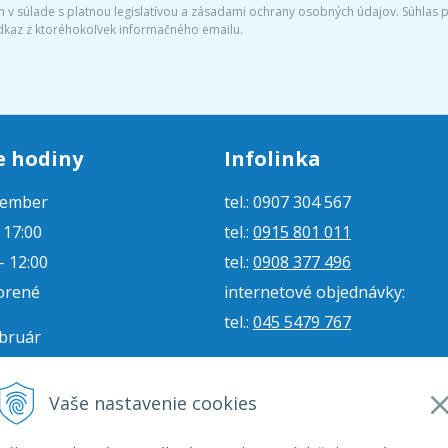
v súlade s platnou legislatívou a zásadami ochrany osobných údajov. Súhlas po
dkaz z ktoréhokoľvek informačného emailu.
e hodiny
Infolinka
tember
tel.: 0907 304 567
- 17:00
tel.:
0915 801 011
- 12:00
tel.:
0908 377 496
orené
internetové objednávky:
tel.:
045 5479 767
ebruár
- 16:00
e-mail:
jjmoto@jjmoto.sk
vorené
internetové objednávky:
Vaše nastavenie cookies
orené
e-mail:
eshop@jjmoto.sk