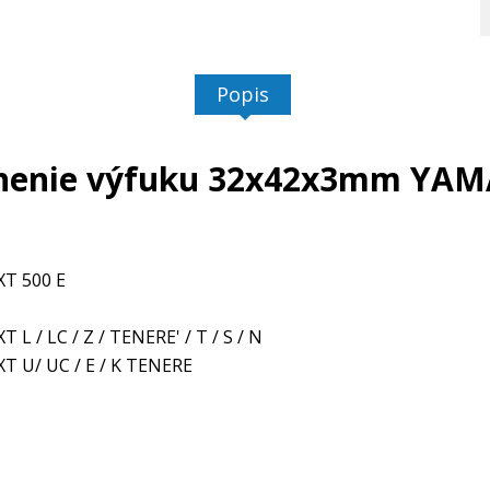
Popis
nenie výfuku 32x42x3mm YA
XT 500 E
XT L / LC / Z / TENERE' / T / S / N
XT U/ UC / E / K TENERE