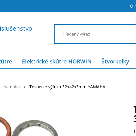
O 
íslušenstvo
7
kútre
Elektrické skútre HORWIN
Štvorkolky
Yamaha
Tesnenie výfuku 32x42x3mm YAMAHA
T