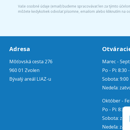
Vaše osobné údaje (email) budeme spracovávať len za týmto účelom 
môžete kedykoľvek odvolať písomne, emailom alebo kliknutím na o
Adresa
Otváraci
Môťovská cesta 276
Marec - Sep
960 01 Zvolen
Po - Pi: 8:30 
Bývalý areál LIAZ-u
Sobota: 9:00 
Nedeľa: zatv
Október - F
Po - Pi: 8:30 
Sobota: zat
Nedeľa: zatv