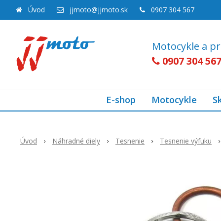
Úvod
jjmoto@jjmoto.sk
0907 304 567
Motocykle a pr
0907 304 56
E-shop
Motocykle
S
Úvod
Náhradné diely
Tesnenie
Tesnenie výfuku