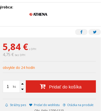
ýrobca:
5,84
€
s DPH
4,75 €
bez DPH
obvykle do 24 hodín
ks
Pridať do košíka
Strážny pes
Pridať do wishlistu
Otázka na produkt
Obj. čislo: 1700-1115