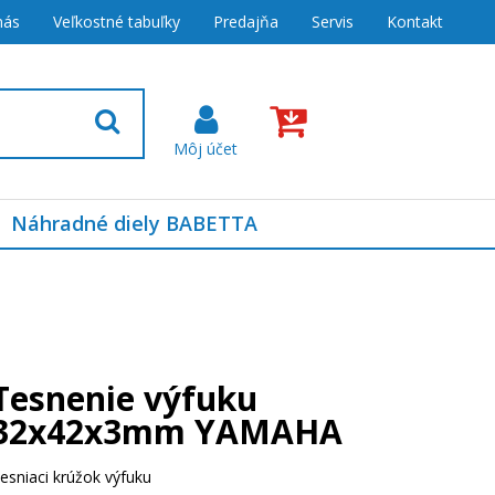
nás
Veľkostné tabuľky
Predajňa
Servis
Kontakt
Náhradné diely BABETTA
Tesnenie výfuku
32x42x3mm YAMAHA
esniaci krúžok výfuku