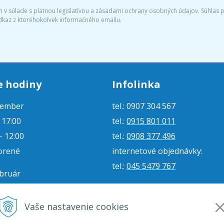
v súlade s platnou legislatívou a zásadami ochrany osobných údajov. Súhlas po
dkaz z ktoréhokoľvek informačného emailu.
e hodiny
Infolinka
tember
tel.: 0907 304 567
- 17:00
tel.:
0915 801 011
- 12:00
tel.:
0908 377 496
orené
internetové objednávky:
tel.:
045 5479 767
ebruár
- 16:00
e-mail:
jjmoto@jjmoto.sk
vorené
internetové objednávky:
Vaše nastavenie cookies
orené
e-mail:
eshop@jjmoto.sk