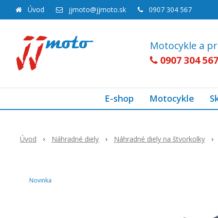
Úvod
jjmoto@jjmoto.sk
0907 304 567
Motocykle a pr
0907 304 56
E-shop
Motocykle
S
Úvod
Náhradné diely
Náhradné diely na štvorkolky
Novinka