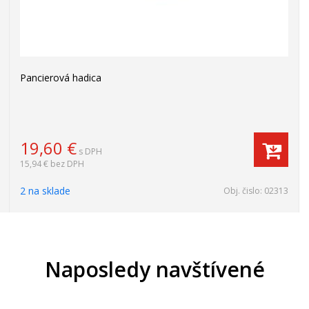
Pancierová hadica
19,60
€
s DPH
15,94 €
bez DPH
2 na sklade
Obj. čislo:
02313
Naposledy navštívené