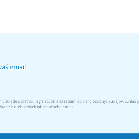
váš email
v súlade s platnou legislatívou a zásadami ochrany osobných údajov. Súhlas po
dkaz z ktoréhokoľvek informačného emailu.