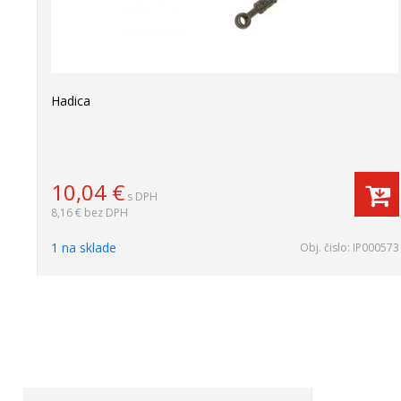
Hadica
10,04
€
s DPH
8,16 €
bez DPH
1 na sklade
Obj. čislo:
IP000573