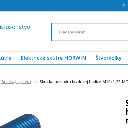
O 
íslušenstvo
7
kútre
Elektrické skútre HORWIN
Štvorkolky
Brzdový systém
Skrutka holendra brzdovej hadice M10x1,25 