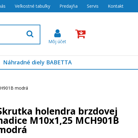
nás
Veľkostné tabuľky
Predajňa
Servis
Kontakt
Náhradné diely BABETTA
MCH901B modrá
Skrutka holendra brzdovej
hadice M10x1,25 MCH901B
modrá