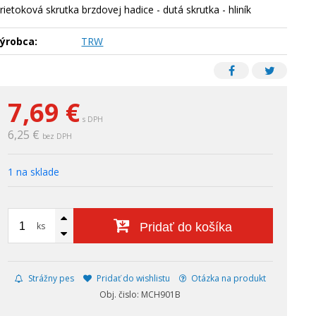
rietoková skrutka brzdovej hadice - dutá skrutka - hliník
ýrobca:
TRW
7,69
€
s DPH
6,25 €
bez DPH
1 na sklade
ks
Pridať do košíka
Strážny pes
Pridať do wishlistu
Otázka na produkt
Obj. čislo: MCH901B