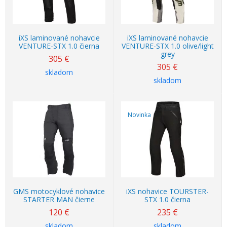
iXS laminované nohavcie
iXS laminované nohavcie
VENTURE-STX 1.0 čierna
VENTURE-STX 1.0 olive/light
grey
305
€
305
€
skladom
skladom
Novinka
GMS motocyklové nohavice
iXS nohavice TOURSTER-
STARTER MAN čierne
STX 1.0 čierna
120
€
235
€
skladom
skladom