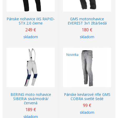
Pánske nohavice iXS RAPID-
GMS motonohavice
STX 2.0 čierne
EVEREST 3v1 žltá/šedá
249
€
180
€
skladom
skladom
Novinka
BERING moto nohavice
Pánske kevlarové rifle GMS
SIBERIA sivá/modrá/
COBRA svetlé šedé
červená
99
€
189
€
skladom
skladom