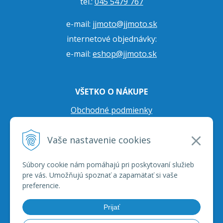
tel.:
045 5479 767
e-mail:
jjmoto@jjmoto.sk
internetové objednávky:
e-mail:
eshop@jjmoto.sk
VŠETKO O NÁKUPE
Obchodné podmienky
Ochrana osobných údajov
Vaše nastavenie cookies
Prepravné podmienky
Reklamačný poriadok
Súbory cookie nám pomáhajú pri poskytovaní služieb
pre vás. Umožňujú spoznať a zapamätať si vaše
preferencie.
Prijať