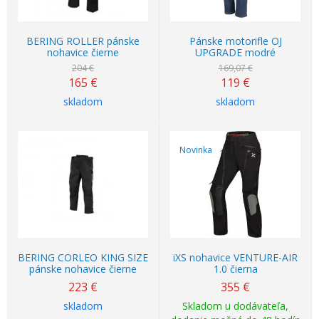
BERING ROLLER pánske
Pánske motorifle OJ
nohavice čierne
UPGRADE modré
204 €
169,07 €
165
€
119
€
skladom
skladom
Novinka
BERING CORLEO KING SIZE
iXS nohavice VENTURE-AIR
pánske nohavice čierne
1.0 čierna
223
€
355
€
skladom
Skladom u dodávateľa,