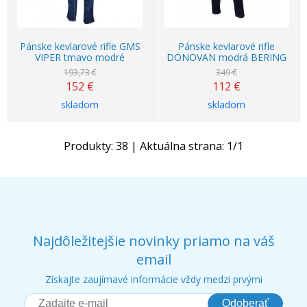
Pánske kevlarové rifle GMS
Pánske kevlarové rifle
VIPER tmavo modré
DONOVAN modrá BERING
193,73 €
349 €
152
€
112
€
skladom
skladom
Produkty:
38
| Aktuálna strana:
1
/
1
Najdôležitejšie novinky priamo na váš
email
Získajte zaujímavé informácie vždy medzi prvými
Odoberať