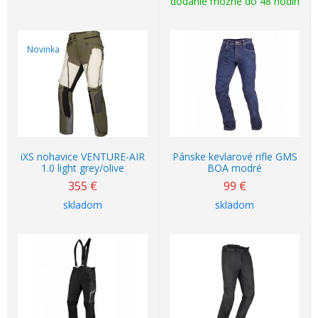
dodanie možné do 48 hodín
Novinka
iXS nohavice VENTURE-AIR
Pánske kevlarové rifle GMS
1.0 light grey/olive
BOA modré
355
€
99
€
skladom
skladom
Akcia
-16%