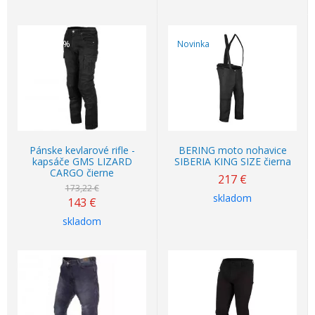
Akcia
-17%
Novinka
Pánske kevlarové rifle -
BERING moto nohavice
kapsáče GMS LIZARD
SIBERIA KING SIZE čierna
CARGO čierne
217
€
173,22 €
skladom
143
€
skladom
Akcia
-30%