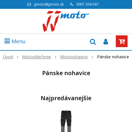
jjmoto@jjmoto.sk
0907 304 567
Menu
Úvod
Motooblečenie
Motonohavice
Pánske nohavice
Pánske nohavice
Najpredávanejšie