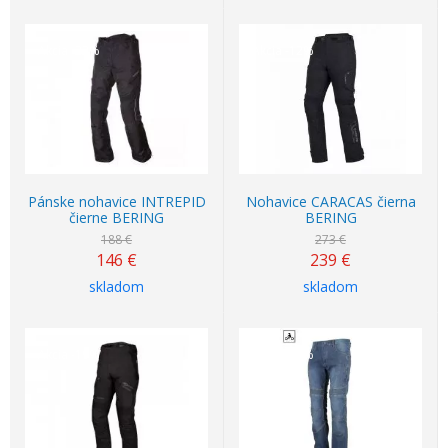
Akcia
-22%
Akcia
-12%
Pánske nohavice INTREPID
Nohavice CARACAS čierna
čierne BERING
BERING
188 €
273 €
146
€
239
€
skladom
skladom
Akcia
-19%
Akcia
-30%