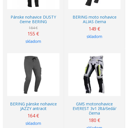
Pánske nohavice DUSTY
BERING moto nohavice
čierne BERING
ALIAS čierna
184 €
149
€
155
€
skladom
skladom
BERING pánske nohavice
GMS motonohavice
JAZZY antracit
EVEREST 3v1 žltá/šedá/
čierna
164
€
180
€
skladom
skladom