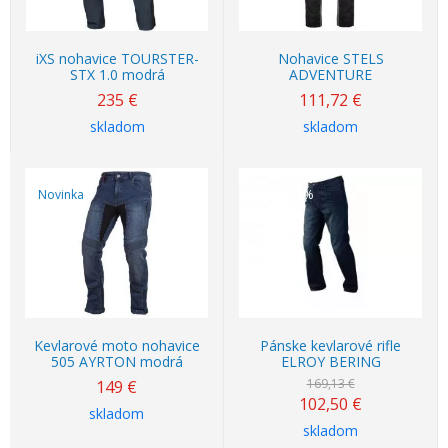
iXS nohavice TOURSTER-
Nohavice STELS
STX 1.0 modrá
ADVENTURE
235
€
111,72
€
skladom
skladom
Novinka
Akcia
-39%
Kevlarové moto nohavice
Pánske kevlarové rifle
505 AYRTON modrá
ELROY BERING
169,13 €
149
€
102,50
€
skladom
skladom