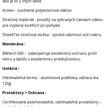
ako je to u iných látok
Armex - zosilnené polyesterové vlákno
Strečový materiál - použitý na vybraných častiach odevu
pre zvýšený komfort pri pohybe
ShieldTex strečová vložka - vysoká odolnosť voči oderu
Membrána :
BWtech 500 - zabezpečuje excelentnú ochranu proti
vetru a dažďu s excelentnou priedušnosťou
Izolácia :
Odnímateľná termo - alumíniová podšívka, vážiaca iba
120g
Protektory + Ochrana :
Certifikované polohovateľné, odnímateľné protektory –