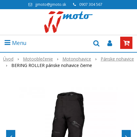
jjmoto@jjmoto.sk
0907 304 567
Menu
Úvod
Motooblečenie
Motonohavice
Pánske nohavice
BERING ROLLER pánske nohavice čierne
Akcia
-19%