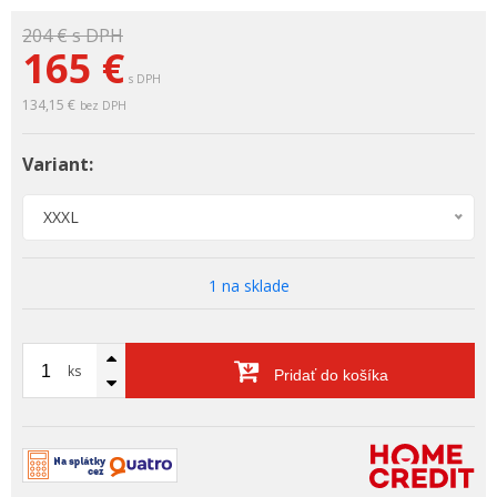
204 €
s DPH
165 €
s DPH
134,15 €
bez DPH
Variant:
XXXL
1 na sklade
ks
Pridať do košíka