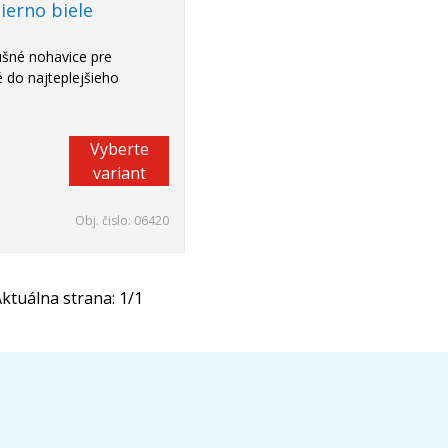
ierno biele
šné nohavice pre
do najteplejšieho
Vyberte
variant
Obj. čislo:
06420
ktuálna strana:
1
/
1