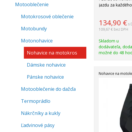
Motooblečenie
jazdu za každého
Motokrosové oblečenie
134,90
€
s 
Motobundy
109,67 €
bez DPH
Motonohavice
Skladom u
dodávateľa, doda
Nohavice na motokros
možné do 48 hod
Dámske nohavice
Nohavice na motok
Pánske nohavice
Akcia
Motooblečenie do dažďa
-23%
Termoprádlo
Nákrčníky a kukly
Ľadvinové pásy