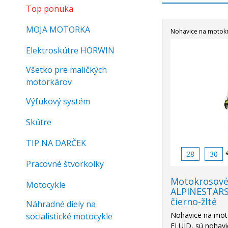
Top ponuka
MOJA MOTORKA
Nohavice na motok
Elektroskútre HORWIN
Všetko pre maličkých
motorkárov
Výfukový systém
Skútre
TIP NA DARČEK
28
30
Pracovné štvorkolky
Motokrosové
Motocykle
ALPINESTAR
čierno-žlté
Náhradné diely na
Nohavice na mot
socialistické motocykle
FLUID, sú nohavi