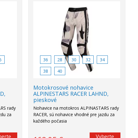
6
36
28
30
32
34
38
40
Motokrosové nohavice
D,
ALPINESTARS RACER LAHND,
pieskové
RS rady
Nohavice na motokros ALPINASTARS rady
zdu za
RACER, sú nohavice vhodné pre jazdu za
každého počasia
berte
Vyberte