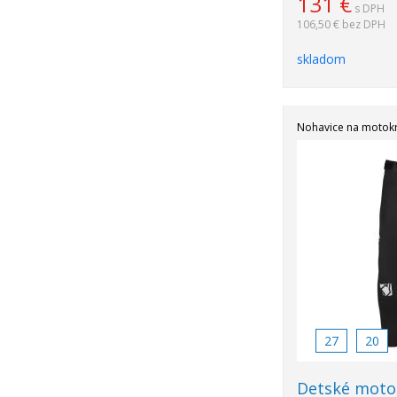
131
€
s DPH
106,50 €
bez DPH
skladom
Nohavice na motok
Akcia
-50%
27
20
Detské moto