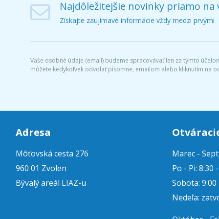
Najdôležitejšie novinky priamo na 
Získajte zaujímavé informácie vždy medzi prvými
Vaše osobné údaje (email) budeme spracovávať len za týmto účelom 
môžete kedykoľvek odvolať písomne, emailom alebo kliknutím na o
Adresa
Otváraci
Môťovská cesta 276
Marec - Sep
960 01 Zvolen
Po - Pi: 8:30 
Bývalý areál LIAZ-u
Sobota: 9:00 
Nedeľa: zatv