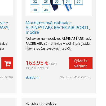
32
28
30
34
36
38
40
vice
Motokrosové nohavice
ASS,
ALPINESTARS RACER AIR PORTL,
modré
Nohavice na motokros ALPINASTARS rady
avice
RACER AIR, sú nohavice vhodné pre jazdu
sia
hlavne počas vysokých teplôt.
Vyberte
163,95
€
s DPH
variant
133,29 €
bez DPH
skladom
slo:
06999
Obj. čislo:
M171-0315-32
Nohavice na motokros