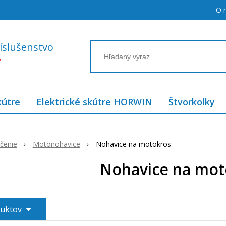
O 
íslušenstvo
7
kútre
Elektrické skútre HORWIN
Štvorkolky
čenie
Motonohavice
Nohavice na motokros
Nohavice na mot
duktov