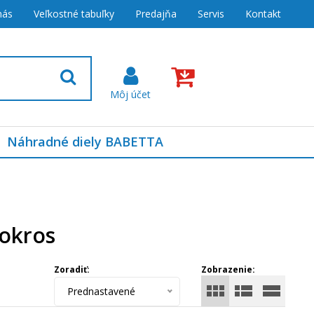
nás
Veľkostné tabuľky
Predajňa
Servis
Kontakt
Náhradné diely BABETTA
okros
Zoradiť:
Zobrazenie:
Prednastavené