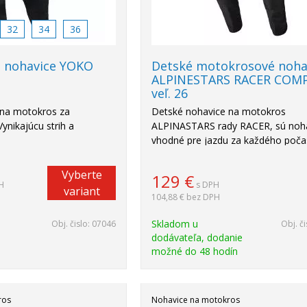
32
34
36
 nohavice YOKO
Detské motokrosové noha
ALPINESTARS RACER COMP
veľ. 26
na motokros za
Detské nohavice na motokros
Vynikajúcu strih a
ALPINASTARS rady RACER, sú noh
vhodné pre jazdu za každého poča
Vyberte
129
€
H
s DPH
variant
104,88 €
bez DPH
Skladom u
Obj. čislo:
07046
Obj. či
dodávateľa, dodanie
možné do 48 hodín
ros
Nohavice na motokros