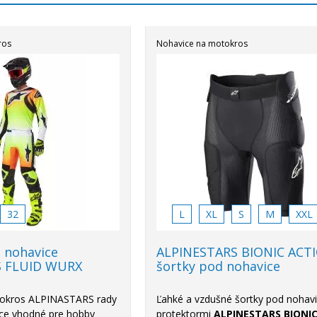
ros
Nohavice na motokros
32
L
XL
S
M
XXL
 nohavice
ALPINESTARS BIONIC ACTI
S FLUID WURX
šortky pod nohavice
okros ALPINASTARS rady
Ľahké a vzdušné šortky pod nohavi
ce vhodné pre hobby
protektormi
ALPINESTARS BIONI