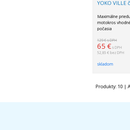
YOKO VILLE č
Maximálne priedu
motokros vhodné 
počasia
129 €
s DPH
65
€
s DPH
52,85 €
bez DPH
skladom
Produkty:
10
| A