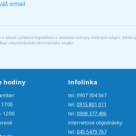
váš email
v súlade s platnou legislatívou a zásadami ochrany osobných údajov. Súhlas po
dkaz z ktoréhokoľvek informačného emailu.
e hodiny
Infolinka
tember
tel.: 0907 304 567
- 17:00
tel.:
0915 801 011
- 12:00
tel.:
0908 377 496
orené
internetové objednávky:
tel.:
045 5479 767