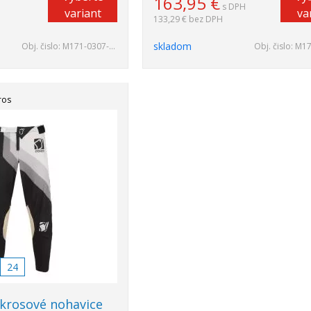
163,95
€
s DPH
variant
va
133,29 €
bez DPH
skladom
Obj. čislo:
M171-0307-38
Obj. čislo:
M171
ros
24
krosové nohavice