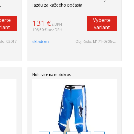
.
jazdu za každého počasia
berte
Vyberte
131
€
s DPH
riant
variant
106,50 €
bez DPH
skladom
slo:
02017
Obj. čislo:
M171-0306-30
Nohavice na motokros