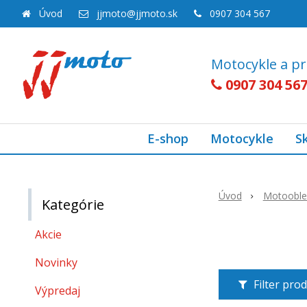
Úvod
jjmoto@jjmoto.sk
0907 304 567
Motocykle a pr
0907 304 56
E-shop
Motocykle
S
Úvod
Motooble
Kategórie
Akcie
Novinky
Filter pro
Výpredaj