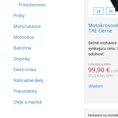
Príslušenstvo
28
30
Prilby
Motokrosové
Motorukavice
TRE čierne
Motoobuv
Bežné mohavice 
Batožina
vynikajúcu cenu. 
odolnosť.
Doplnky
129,90 €
s DPH
99,90
€
Elektronika
s DP
81,22 €
bez DPH
Náhradné diely
skladom
Pneumatiky
Oleje a mazivá
Nohavice na motok