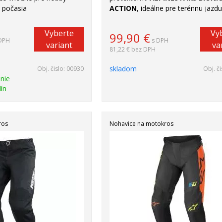
 počasia
ACTION
, ideálne pre terénnu jazdu
Vyberte
Vy
99,90
€
DPH
s DPH
variant
va
81,22 €
bez DPH
skladom
Obj. čislo:
00930
Obj. či
nie
ín
ros
Nohavice na motokros