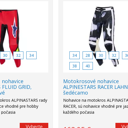
30
32
34
34
28
30
32
3
38
40
 nohavice
Motokrosové nohavice
 FLUID GRID,
ALPINESTARS RACER LAHN
vé
šedécamo
okros ALPINASTARS rady
Nohavice na motokros ALPINASTA
ce vhodné pre hobby
RACER, sú nohavice vhodné pre ja
 počasia
každého počasia
Vyberte
Vy