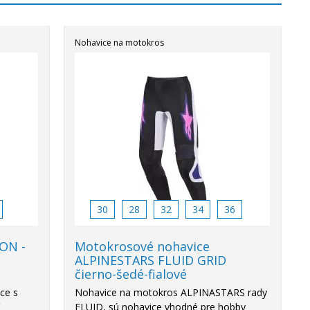
Nohavice na motokros
30
28
32
34
36
ON -
Motokrosové nohavice
ALPINESTARS FLUID GRID
čierno-šedé-fialové
ce s
Nohavice na motokros ALPINASTARS rady
C
FLUID, sú nohavice vhodné pre hobby