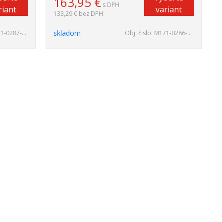
163,95
€
s DPH
riant
variant
133,29 €
bez DPH
skladom
-0287-34
Obj. čislo:
M171-0286-36