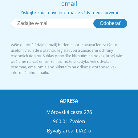
email
Získajte zaujímavé informácie vždy medzi prvými
Odoberať
Vaše osobné údaje (email) budeme spracovávať len za týmto
účelom v súlade s platnou legislatívou a zásadami ochrany
osobných údajov. Súhlas potvrdíte kliknutím na odkaz, ktorý vám
pošleme na váš email. Súhlas môžete kedykoľvek odvolať
písomne, emailom alebo kliknutím na odkaz z ktoréhokoľvek
informačného emailu.
ADRESA
Môťovská cesta 276
960 01 Zvolen
Bývalý areál LIAZ-u