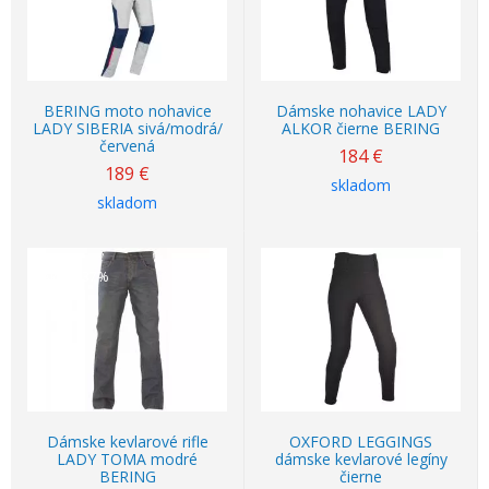
BERING moto nohavice
Dámske nohavice LADY
LADY SIBERIA sivá/modrá/
ALKOR čierne BERING
červená
184
€
189
€
skladom
skladom
Akcia
-37%
Dámske kevlarové rifle
OXFORD LEGGINGS
LADY TOMA modré
dámske kevlarové legíny
BERING
čierne