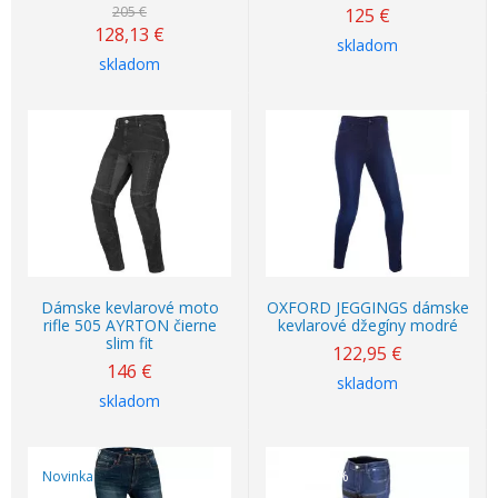
205 €
125
€
128,13
€
skladom
skladom
Dámske kevlarové moto
OXFORD JEGGINGS dámske
rifle 505 AYRTON čierne
kevlarové džegíny modré
slim fit
122,95
€
146
€
skladom
skladom
Novinka
Akcia
-22%