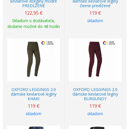
kevlarové džegíny modré
dámske kevlarové legíny
PREDĹŽENÉ
čierne predĺžené
122,95
€
119
€
Skladom u dodávateľa,
skladom
dodanie možné do 48 hodín
OXFORD LEGGINGS 2.0
OXFORD LEGGINGS 2.0
dámske kevlarové legíny
dámske kevlarové legíny
KHAKI
BURGUNDY
119
€
119
€
skladom
skladom