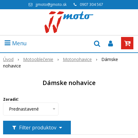
jjmoto@jjmoto.sk
0907 304 567
Menu
Úvod
Motooblečenie
Motonohavice
Dámske
nohavice
Dámske nohavice
Zoradiť:
Prednastavené
Filter produktov