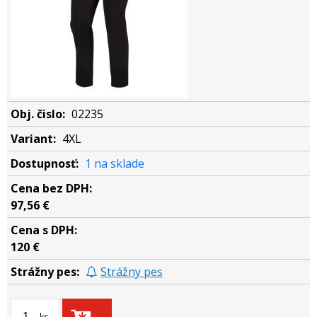
02235
4XL
1 na sklade
97,56 €
120 €
Strážny pes
ks