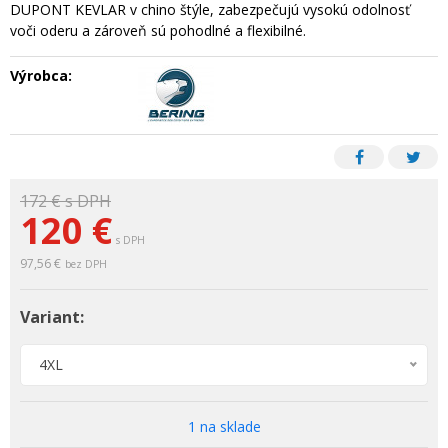
DUPONT KEVLAR v chino štýle, zabezpečujú vysokú odolnosť
voči oderu a zároveň sú pohodlné a flexibilné.
Výrobca:
172 €
s DPH
120 €
s DPH
97,56 €
bez DPH
Variant:
4XL
1 na sklade