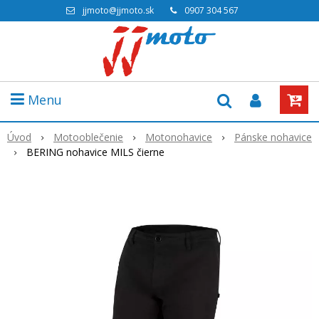
jjmoto@jjmoto.sk
0907 304 567
Menu
Úvod
Motooblečenie
Motonohavice
Pánske nohavice
BERING nohavice MILS čierne
Akcia
-30%