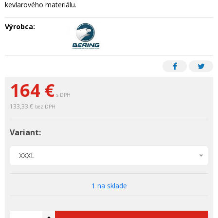
kevlarového materiálu.
Výrobca:
164 €
s DPH
133,33 €
bez DPH
Variant:
XXXL
1 na sklade