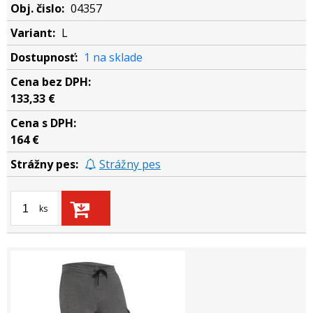
04357
L
1 na sklade
133,33 €
164 €
Strážny pes
ks