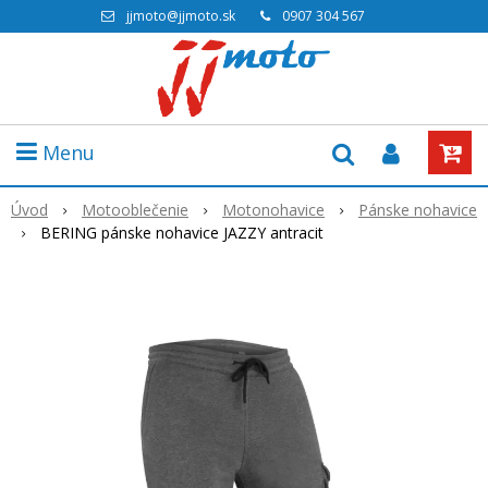
jjmoto@jjmoto.sk
0907 304 567
Menu
Úvod
Motooblečenie
Motonohavice
Pánske nohavice
BERING pánske nohavice JAZZY antracit