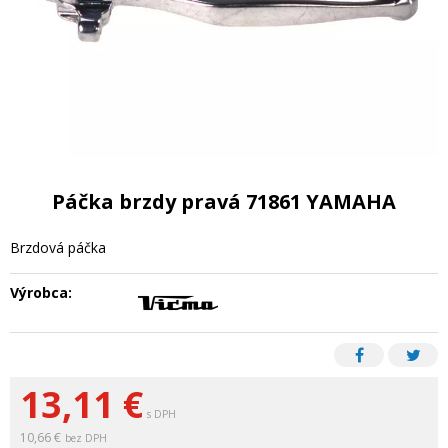
Páčka brzdy pravá 71861 YAMAHA
Brzdová páčka
Výrobca:
13,11
€
s DPH
10,66 €
bez DPH