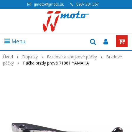
jjmoto@jjmoto.sk
0907 304 567
Menu
Úvod
Doplnky
Brzdové a spojkové páčky
Brzdové
páčky
Páčka brzdy pravá 71861 YAMAHA