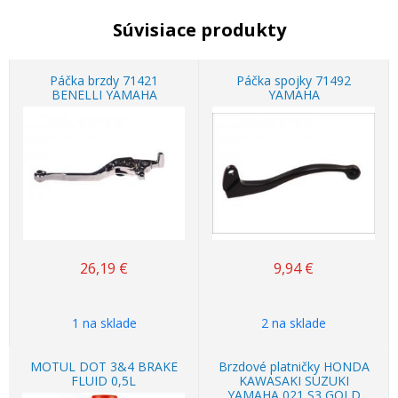
Súvisiace produkty
Páčka brzdy 71421
Páčka spojky 71492
BENELLI YAMAHA
YAMAHA
26,19
€
9,94
€
1 na sklade
2 na sklade
MOTUL DOT 3&4 BRAKE
Brzdové platničky HONDA
FLUID 0,5L
KAWASAKI SUZUKI
YAMAHA 021 S3 GOLD